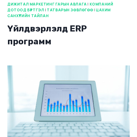
ДИЖИТАЛ МАРКЕТИНГ ГАРЫН АВЛАГА
|
КОМПАНИЙ
ДОТООД БҮРТГЭЛ
|
ТАТВАРЫН ЗӨВЛӨГӨӨ
|
ЦАХИМ
САНХҮҮГИЙН ТАЙЛАН
Үйлдвэрлэлд ERP
программ