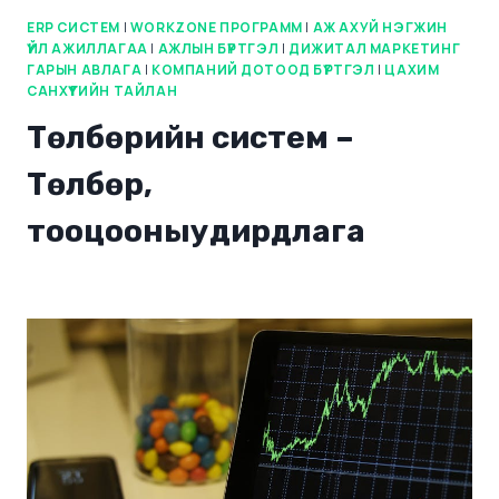
ERP СИСТЕМ
|
WORKZONE ПРОГРАММ
|
АЖ АХУЙ НЭГЖИН
ҮЙЛ АЖИЛЛАГАА
|
АЖЛЫН БҮРТГЭЛ
|
ДИЖИТАЛ МАРКЕТИНГ
ГАРЫН АВЛАГА
|
КОМПАНИЙ ДОТООД БҮРТГЭЛ
|
ЦАХИМ
САНХҮҮГИЙН ТАЙЛАН
Төлбөрийн систем –
Төлбөр,
тооцооныудирдлага