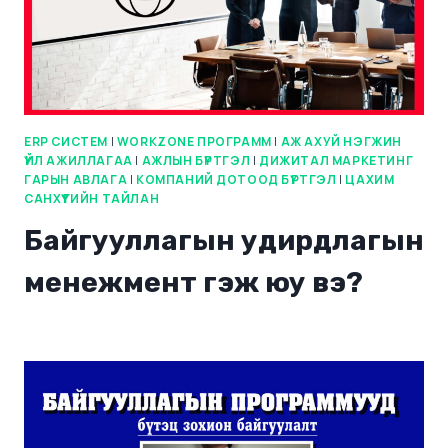
ERP СИСТЕМ
|
WORKZONE ПРОГРАММ
|
АЖ АХУЙ НЭГЖИН
ҮЙЛ АЖИЛЛАГАА
|
АЖЛЫН БҮРТГЭЛ
|
ДИЖИТАЛ МАРКЕТИНГ
ГАРЫН АВЛАГА
|
КОМПАНИЙ ДОТООД БҮРТГЭЛ
|
ЦАХИМ
САНХҮҮГИЙН ТАЙЛАН
Байгууллагын удирдлагын
менежмент гэж юу вэ?