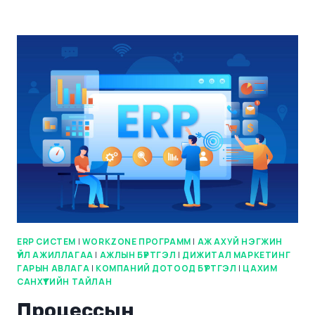
ERP СИСТЕМ
|
WORKZONE ПРОГРАММ
|
АЖ АХУЙ НЭГЖИН
ҮЙЛ АЖИЛЛАГАА
|
АЖЛЫН БҮРТГЭЛ
|
ДИЖИТАЛ МАРКЕТИНГ
ГАРЫН АВЛАГА
|
КОМПАНИЙ ДОТООД БҮРТГЭЛ
|
ЦАХИМ
САНХҮҮГИЙН ТАЙЛАН
Процессын