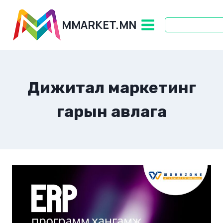
Skip
to
MMARKET.MN
content
Дижитал маркетинг
гарын авлага