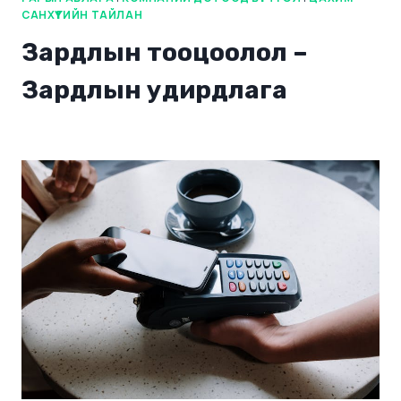
САНХҮҮГИЙН ТАЙЛАН
Зардлын тооцоолол –
Зардлын удирдлага