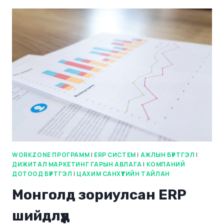
WORKZONE ПРОГРАММ
|
ERP СИСТЕМ
|
АЖЛЫН БҮРТГЭЛ
|
ДИЖИТАЛ МАРКЕТИНГ ГАРЫН АВЛАГА
|
КОМПАНИЙ
ДОТООД БҮРТГЭЛ
|
ЦАХИМ САНХҮҮГИЙН ТАЙЛАН
Монголд зориулсан ERP
шийдлүүд