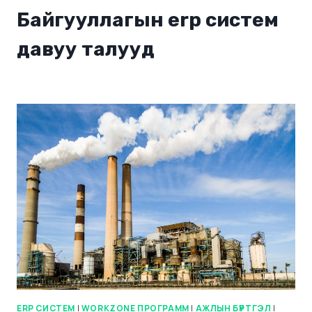
Байгууллагын erp систем
давуу талууд
ERP СИСТЕМ
|
WORKZONE ПРОГРАММ
|
АЖЛЫН БҮРТГЭЛ
|