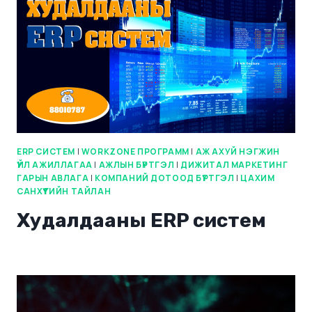
ERP СИСТЕМ
|
WORKZONE ПРОГРАММ
|
АЖ АХУЙ НЭГЖИН
ҮЙЛ АЖИЛЛАГАА
|
АЖЛЫН БҮРТГЭЛ
|
ДИЖИТАЛ МАРКЕТИНГ
ГАРЫН АВЛАГА
|
КОМПАНИЙ ДОТООД БҮРТГЭЛ
|
ЦАХИМ
САНХҮҮГИЙН ТАЙЛАН
Худалдааны ERP систем