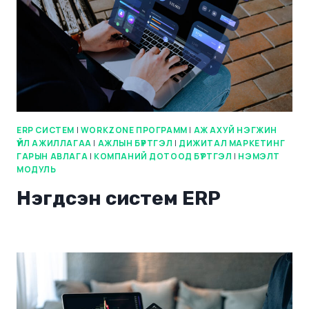
ERP СИСТЕМ
|
WORKZONE ПРОГРАММ
|
АЖ АХУЙ НЭГЖИН
ҮЙЛ АЖИЛЛАГАА
|
АЖЛЫН БҮРТГЭЛ
|
ДИЖИТАЛ МАРКЕТИНГ
ГАРЫН АВЛАГА
|
КОМПАНИЙ ДОТООД БҮРТГЭЛ
|
НЭМЭЛТ
МОДУЛЬ
Нэгдсэн систем ERP