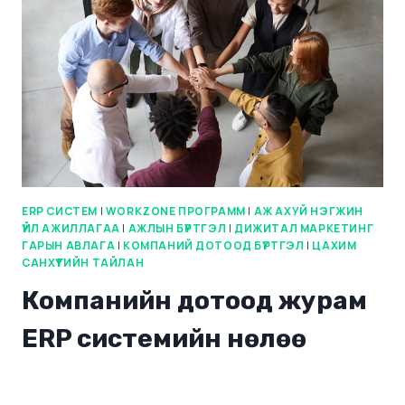
ERP СИСТЕМ
|
WORKZONE ПРОГРАММ
|
АЖ АХУЙ НЭГЖИН
ҮЙЛ АЖИЛЛАГАА
|
АЖЛЫН БҮРТГЭЛ
|
ДИЖИТАЛ МАРКЕТИНГ
ГАРЫН АВЛАГА
|
КОМПАНИЙ ДОТООД БҮРТГЭЛ
|
ЦАХИМ
САНХҮҮГИЙН ТАЙЛАН
Компанийн дотоод журам
ERP системийн нөлөө