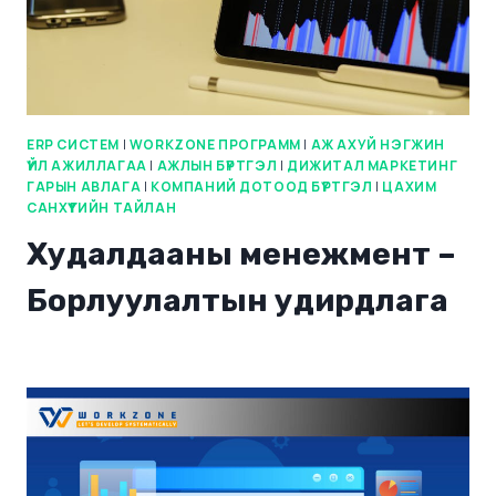
ERP СИСТЕМ
|
WORKZONE ПРОГРАММ
|
АЖ АХУЙ НЭГЖИН
ҮЙЛ АЖИЛЛАГАА
|
АЖЛЫН БҮРТГЭЛ
|
ДИЖИТАЛ МАРКЕТИНГ
ГАРЫН АВЛАГА
|
КОМПАНИЙ ДОТООД БҮРТГЭЛ
|
ЦАХИМ
САНХҮҮГИЙН ТАЙЛАН
Худалдааны менежмент –
Борлуулалтын удирдлага