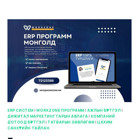
ERP СИСТЕМ
|
WORKZONE ПРОГРАММ
|
АЖЛЫН БҮРТГЭЛ
|
ДИЖИТАЛ МАРКЕТИНГ ГАРЫН АВЛАГА
|
КОМПАНИЙ
ДОТООД БҮРТГЭЛ
|
ТАТВАРЫН ЗӨВЛӨГӨӨ
|
ЦАХИМ
САНХҮҮГИЙН ТАЙЛАН