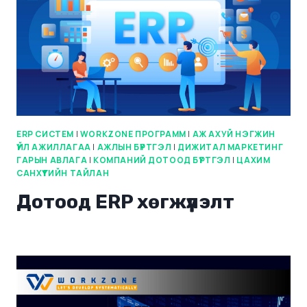
ERP СИСТЕМ
|
WORKZONE ПРОГРАММ
|
АЖ АХУЙ НЭГЖИН
ҮЙЛ АЖИЛЛАГАА
|
АЖЛЫН БҮРТГЭЛ
|
ДИЖИТАЛ МАРКЕТИНГ
ГАРЫН АВЛАГА
|
КОМПАНИЙ ДОТООД БҮРТГЭЛ
|
ЦАХИМ
САНХҮҮГИЙН ТАЙЛАН
Дотоод ERP хөгжүүлэлт