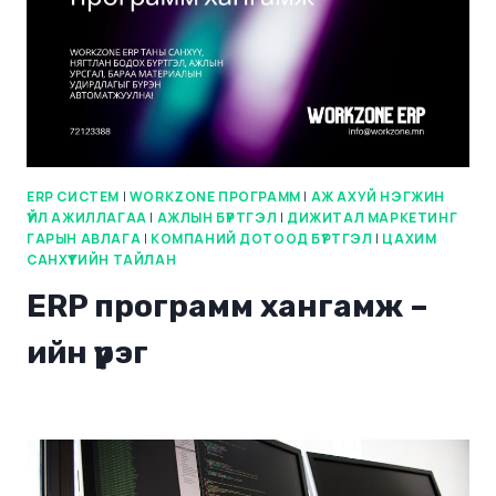
ERP СИСТЕМ
|
WORKZONE ПРОГРАММ
|
АЖ АХУЙ НЭГЖИН
ҮЙЛ АЖИЛЛАГАА
|
АЖЛЫН БҮРТГЭЛ
|
ДИЖИТАЛ МАРКЕТИНГ
ГАРЫН АВЛАГА
|
КОМПАНИЙ ДОТООД БҮРТГЭЛ
|
ЦАХИМ
САНХҮҮГИЙН ТАЙЛАН
ERP программ хангамж –
ийн үүрэг