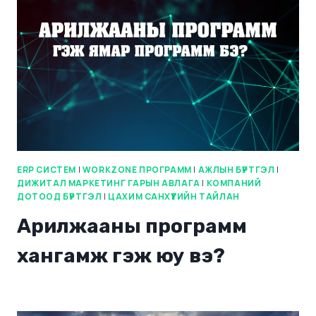
ERP СИСТЕМ
|
WORKZONE ПРОГРАММ
|
АЖЛЫН БҮРТГЭЛ
|
ДИЖИТАЛ МАРКЕТИНГ ГАРЫН АВЛАГА
|
КОМПАНИЙ
ДОТООД БҮРТГЭЛ
|
ЦАХИМ САНХҮҮГИЙН ТАЙЛАН
Арилжааны программ
хангамж гэж юу вэ?