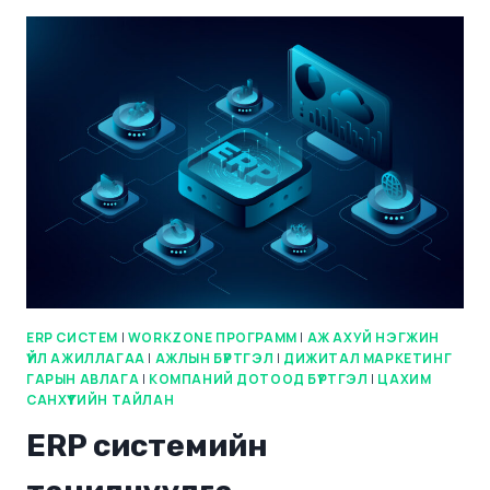
ERP СИСТЕМ
|
WORKZONE ПРОГРАММ
|
АЖ АХУЙ НЭГЖИН
ҮЙЛ АЖИЛЛАГАА
|
АЖЛЫН БҮРТГЭЛ
|
ДИЖИТАЛ МАРКЕТИНГ
ГАРЫН АВЛАГА
|
КОМПАНИЙ ДОТООД БҮРТГЭЛ
|
ЦАХИМ
САНХҮҮГИЙН ТАЙЛАН
ERP системийн