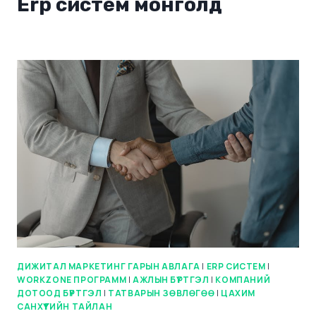
Erp систем монголд
ДИЖИТАЛ МАРКЕТИНГ ГАРЫН АВЛАГА
|
ERP СИСТЕМ
|
WORKZONE ПРОГРАММ
|
АЖЛЫН БҮРТГЭЛ
|
КОМПАНИЙ
ДОТООД БҮРТГЭЛ
|
ТАТВАРЫН ЗӨВЛӨГӨӨ
|
ЦАХИМ
САНХҮҮГИЙН ТАЙЛАН