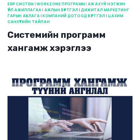
ERP СИСТЕМ
|
WORKZONE ПРОГРАММ
|
АЖ АХУЙ НЭГЖИН
ҮЙЛ АЖИЛЛАГАА
|
АЖЛЫН БҮРТГЭЛ
|
ДИЖИТАЛ МАРКЕТИНГ
ГАРЫН АВЛАГА
|
КОМПАНИЙ ДОТООД БҮРТГЭЛ
|
ЦАХИМ
САНХҮҮГИЙН ТАЙЛАН
Системийн программ
хангамж хэрэглээ