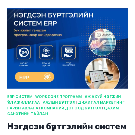
ERP СИСТЕМ
|
WORKZONE ПРОГРАММ
|
АЖ АХУЙ НЭГЖИН
ҮЙЛ АЖИЛЛАГАА
|
АЖЛЫН БҮРТГЭЛ
|
ДИЖИТАЛ МАРКЕТИНГ
ГАРЫН АВЛАГА
|
КОМПАНИЙ ДОТООД БҮРТГЭЛ
|
ЦАХИМ
САНХҮҮГИЙН ТАЙЛАН
Нэгдсэн бүртгэлийн систем