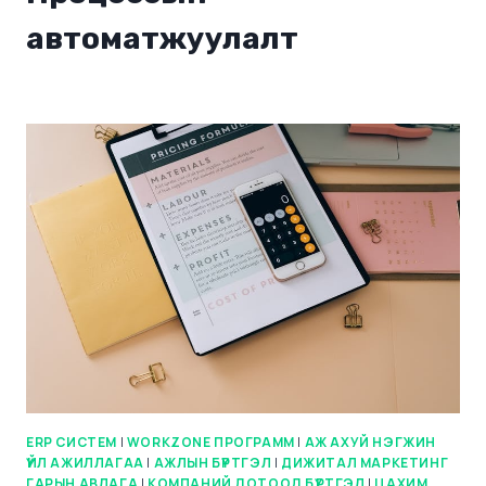
автоматжуулалт
ERP СИСТЕМ
|
WORKZONE ПРОГРАММ
|
АЖ АХУЙ НЭГЖИН
ҮЙЛ АЖИЛЛАГАА
|
АЖЛЫН БҮРТГЭЛ
|
ДИЖИТАЛ МАРКЕТИНГ
ГАРЫН АВЛАГА
|
КОМПАНИЙ ДОТООД БҮРТГЭЛ
|
ЦАХИМ