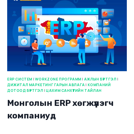
ERP СИСТЕМ
|
WORKZONE ПРОГРАММ
|
АЖЛЫН БҮРТГЭЛ
|
ДИЖИТАЛ МАРКЕТИНГ ГАРЫН АВЛАГА
|
КОМПАНИЙ
ДОТООД БҮРТГЭЛ
|
ЦАХИМ САНХҮҮГИЙН ТАЙЛАН
Монголын ERP хөгжүүлэгч
компаниуд