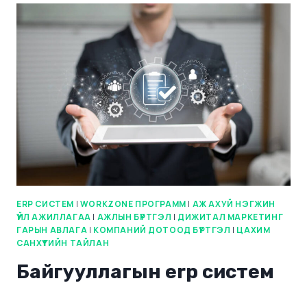
ERP СИСТЕМ
|
WORKZONE ПРОГРАММ
|
АЖ АХУЙ НЭГЖИН
ҮЙЛ АЖИЛЛАГАА
|
АЖЛЫН БҮРТГЭЛ
|
ДИЖИТАЛ МАРКЕТИНГ
ГАРЫН АВЛАГА
|
КОМПАНИЙ ДОТООД БҮРТГЭЛ
|
ЦАХИМ
САНХҮҮГИЙН ТАЙЛАН
Байгууллагын erp систем