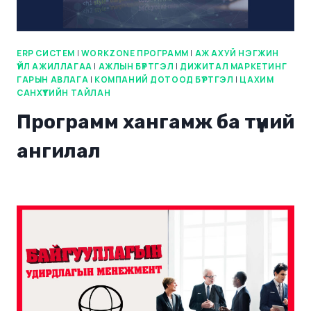
ERP СИСТЕМ
|
WORKZONE ПРОГРАММ
|
АЖ АХУЙ НЭГЖИН
ҮЙЛ АЖИЛЛАГАА
|
АЖЛЫН БҮРТГЭЛ
|
ДИЖИТАЛ МАРКЕТИНГ
ГАРЫН АВЛАГА
|
КОМПАНИЙ ДОТООД БҮРТГЭЛ
|
ЦАХИМ
САНХҮҮГИЙН ТАЙЛАН
Программ хангамж ба түүний
ангилал