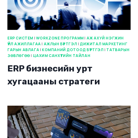
ERP СИСТЕМ
|
WORKZONE ПРОГРАММ
|
АЖ АХУЙ НЭГЖИН
ҮЙЛ АЖИЛЛАГАА
|
АЖЛЫН БҮРТГЭЛ
|
ДИЖИТАЛ МАРКЕТИНГ
ГАРЫН АВЛАГА
|
КОМПАНИЙ ДОТООД БҮРТГЭЛ
|
ТАТВАРЫН
ЗӨВЛӨГӨӨ
|
ЦАХИМ САНХҮҮГИЙН ТАЙЛАН
ERP бизнесийн урт
хугацааны стратеги