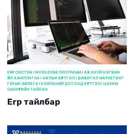
ERP СИСТЕМ
|
WORKZONE ПРОГРАММ
|
АЖ АХУЙ НЭГЖИН
ҮЙЛ АЖИЛЛАГАА
|
АЖЛЫН БҮРТГЭЛ
|
ДИЖИТАЛ МАРКЕТИНГ
ГАРЫН АВЛАГА
|
КОМПАНИЙ ДОТООД БҮРТГЭЛ
|
ЦАХИМ
САНХҮҮГИЙН ТАЙЛАН
Erp тайлбар