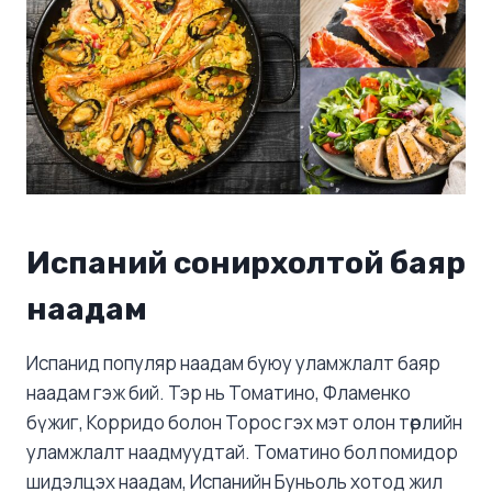
Испаний сонирхолтой баяр
наадам
Испанид популяр наадам буюу уламжлалт баяр
наадам гэж бий. Тэр нь Томатино, Фламенко
бүжиг, Корридо болон Торос гэх мэт олон төрлийн
уламжлалт наадмуудтай. Томатино бол помидор
шидэлцэх наадам, Испанийн Буньоль хотод жил