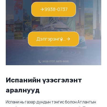
9938-0737
Дэлгэрэнгүй…
Испанийн үзэсгэлэнт
аралнууд
Испани нь газар дундын тэнгис болон Атлантын