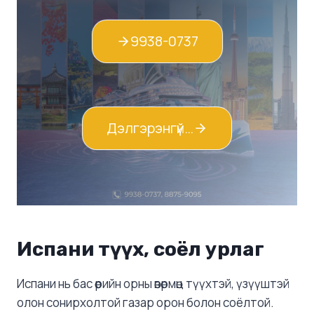
9938-0737
Дэлгэрэнгүй…
Испани түүх, соёл урлаг
Испани нь бас өөрийн орны өвөрмөц түүхтэй, үзүүштэй
олон сонирхолтой газар орон болон соёлтой.