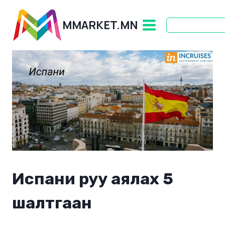
Skip
to
MMARKET.MN
content
Испани руу аялах 5
шалтгаан