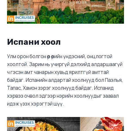
Испани хоол
Улм орон болгон өөр өөрийн үндэсний, онцлогтой
хоолтой. Зарим нь учиргүй дэлхийд алдаршаагүй
ч гэсэн амт чанарын хувьд ярилтгүй амттай
байдаг. Испанийн алдартай хоолнууд бол Паэлья,
Тапас, Хамон зэрэг хоолнууд байдаг. Испанид
хэрвээ очвол эдгээр нэрийн хоолнуудыг заавал
идэж үзэх хэрэгтэй шүү.