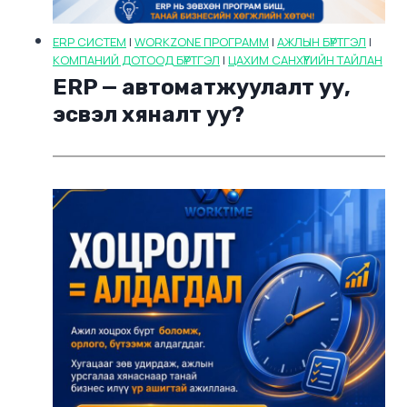
ERP СИСТЕМ
|
WORKZONE ПРОГРАММ
|
АЖЛЫН БҮРТГЭЛ
|
КОМПАНИЙ ДОТООД БҮРТГЭЛ
|
ЦАХИМ САНХҮҮГИЙН ТАЙЛАН
ERP — автоматжуулалт уу,
эсвэл хяналт уу?