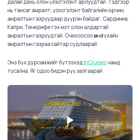
далай дахь олон үзэсгэлэнт арлуудтай. Тэдгээр
нь тансаг амралт, үзэсгэлэнт байгалийн орчин,
амралтын газруудаар дүүрэн байдаг. Сардиниа,
Капри, Тенерифе гэх мэт олон алдартай
амралтын газруудтай. Очихоосоо өмнө тухайн
амралтын газраа сайтар судлаарай.
Энэ бүх дурсамжийг бүтээхэд
InCruises
чамд
тусална. Яг одоо бидэн рүү залгаарай.