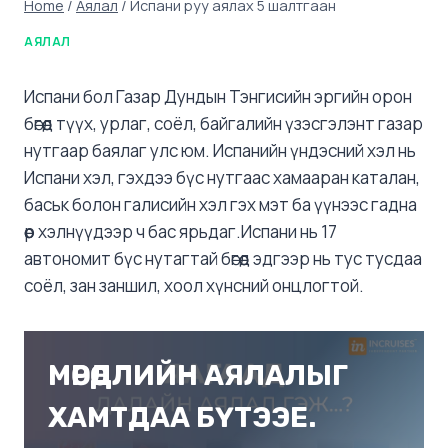
Home
/
Аялал
/
Испани руу аялах 5 шалтгаан
АЯЛАЛ
Испани бол Газар Дундын Тэнгисийн эргийн орон
бөгөөд түүх, урлаг, соёл, байгалийн үзэсгэлэнт газар
нутгаар баялаг улс юм. Испанийн үндэсний хэл нь
Испани хэл, гэхдээ бүс нутгаас хамааран каталан,
баськ болон галисийн хэл гэх мэт ба үүнээс гадна
өөр хэлнүүдээр ч бас ярьдаг.Испани нь 17
автономит бүс нутагтай бөгөөд эдгээр нь тус тусдаа
соёл, зан заншил, хоол хүнсний онцлогтой.
МӨРӨӨДЛИЙН АЯЛАЛЫГ
ХАМТДАА БҮТЭЭЕ.