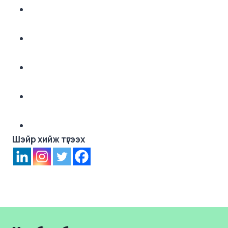
Шэйр хийж түгээх