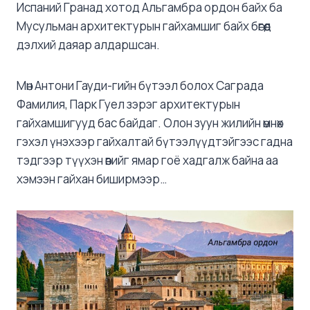
Испаний Гранад хотод Альгамбра ордон байх ба
Мусульман архитектурын гайхамшиг байх бөгөөд
дэлхий даяар алдаршсан.
Мөн Антони Гауди-гийн бүтээл болох Саграда
Фамилия, Парк Гуел зэрэг архитектурын
гайхамшигууд бас байдаг. Олон зуун жилийн өмнөх
гэхэл үнэхээр гайхалтай бүтээлүүдтэйгээс гадна
тэдгээр түүхэн өвийг ямар гоё хадгалж байна аа
хэмээн гайхан биширмээр…