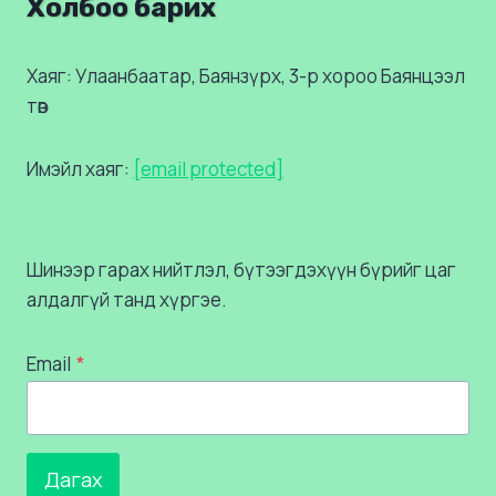
Холбоо барих
Хаяг: Улаанбаатар, Баянзүрх, 3-р хороо Баянцээл
төв
Имэйл хаяг:
[email protected]
Шинээр гарах нийтлэл, бүтээгдэхүүн бүрийг цаг
алдалгүй танд хүргэе.
Email
*
Дагах