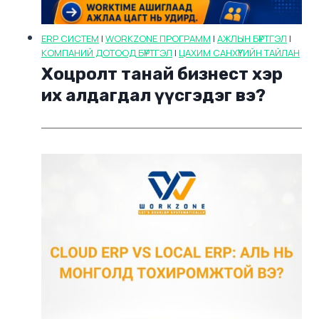
ERP СИСТЕМ
|
WORKZONE ПРОГРАММ
|
АЖЛЫН БҮРТГЭЛ
|
КОМПАНИЙ ДОТООД БҮРТГЭЛ
|
ЦАХИМ САНХҮҮГИЙН ТАЙЛАН
Хоцролт танай бизнест хэр
их алдагдал үүсгэдэг вэ?