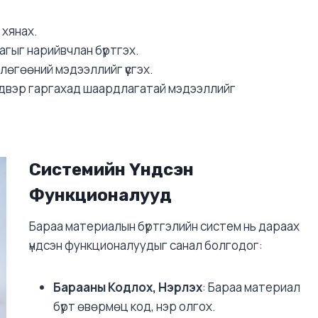
 хянах.
лагыг нарийвчлан бүртгэх.
өгөөний мэдээллийг үүсгэх.
йдвэр гаргахад шаардлагатай мэдээллийг
Системийн Үндсэн
Функционалууд
Бараа материалын бүртгэлийн систем нь дараах
үндсэн функционалуудыг санал болгодог:
Барааны Кодлох, Нэрлэх
: Бараа материал
бүрт өвөрмөц код, нэр олгох.