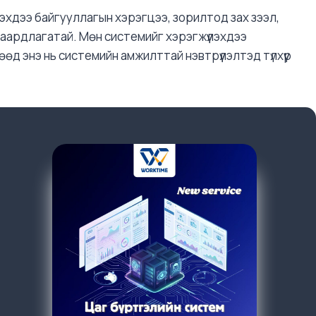
эхдээ байгууллагын хэрэгцээ, зорилтод зах зээл,
аардлагатай. Мөн системийг хэрэгжүүлэхдээ
гөөд энэ нь системийн амжилттай нэвтрүүлэлтэд түлхүүр