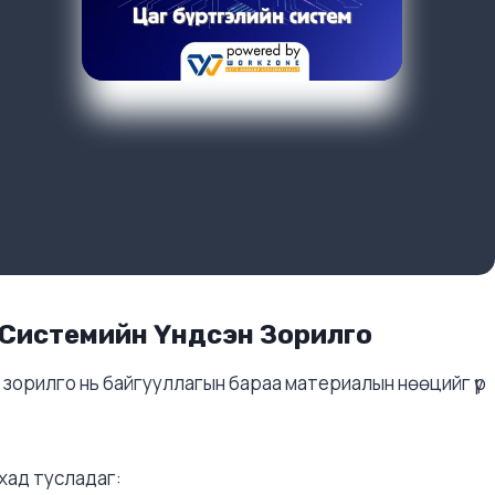
Системийн Үндсэн Зорилго
 зорилго нь байгууллагын бараа материалын нөөцийг үр
ахад тусладаг: