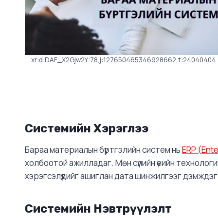
xr:d:DAF_X2Gjw2Y:78,j:127650465346928662,t:24040404
Системийн Хэрэглээ
Бараа материалын бүртгэлийн систем нь
ERP (Ente
холбоотой ажилладаг. Мөн сүүлийн үеийн технологи
хэрэгсэлүүдийг ашиглан дата шинжилгээг дэмждэг
Системийн Нэвтрүүлэлт