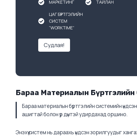
МАРКЕТИНГ
ТАЙЛАН
ЦАГ БҮРТГЭЛИЙН
СИСТЕМ
“WORKTIME”
Судлая!
Бараа Материалын Бүртгэлийн 
Бараа материалын бүртгэлийн системийн үндсэн
ашигтай болон үр дүнтэй удирдахад оршино.
Энэхүү систем нь дараахь үндсэн зорилгуудыг ханг