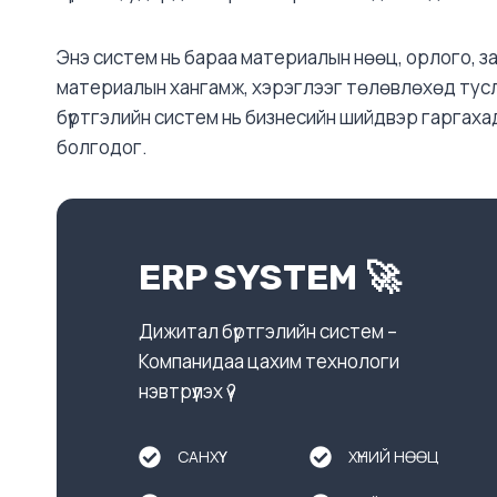
Энэ систем нь бараа материалын нөөц, орлого, зар
материалын хангамж, хэрэглээг төлөвлөхөд тусла
бүртгэлийн систем нь бизнесийн шийдвэр гаргах
болгодог.
ERP SYSTEM 🚀
Дижитал бүртгэлийн систем –
Компанидаа цахим технологи
нэвтрүүлэх үү?
САНХҮҮ
ХҮНИЙ НӨӨЦ