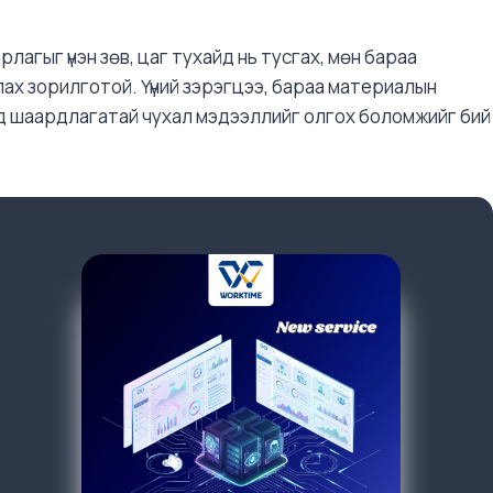
лагыг үнэн зөв, цаг тухайд нь тусгах, мөн бараа
х зорилготой. Үүний зэрэгцээ, бараа материалын
ад шаардлагатай чухал мэдээллийг олгох боломжийг бий