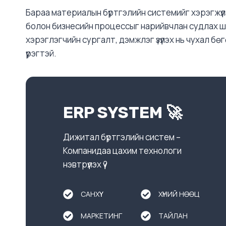
Бараа материалын бүртгэлийн системийг хэрэгжүүл
болон бизнесийн процессыг нарийвчлан судлах ш
хэрэглэгчийн сургалт, дэмжлэг үзүүлэх нь чухал бө
үүрэгтэй.
ERP SYSTEM 🚀
Дижитал бүртгэлийн систем –
Компанидаа цахим технологи
нэвтрүүлэх үү?
САНХҮҮ
ХҮНИЙ НӨӨЦ
МАРКЕТИНГ
ТАЙЛАН