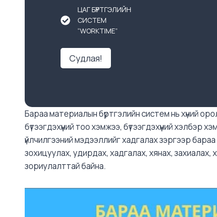
ЦАГ БҮРТГЭЛИЙН
СИСТЕМ
“WORKTIME”
Судлая!
Бараа материалын бүртгэлийн систем нь хүний орол
бүтээгдэхүүний тоо хэмжээ, бүтээгдэхүүний хэлбэр х
үйлчилгээний мэдээллийг хадгалах зэргээр бараа 
зохицуулах, удирдах, хадгалах, хянах, захиалах, х
зориулалттай байна.