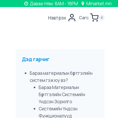
Даваа-Ням: 8AM - 18PM
Mmarket.mn
Нэвтрэх
Сагс
0
Дэд гарчиг
Бараа материалын бүртгэлийн
систем гэж юу вэ?
Бараа Материалын
Бүртгэлийн Системийн
Үндсэн Зорилго
Системийн Үндсэн
Функционалууд