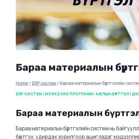
Бараа материалын бүрт
Home
/
ERP систем
/
Бараа материалын бүртгэлийн систе
ERP СИСТЕМ
|
WORKZONE ПРОГРАММ
|
АЖЛЫН БҮРТГЭЛ
|
ДИ
Бараа материалын бүртгэл
Бараа материалын бүртгэлийн систем нь байгуулл
бүртгэх, удирдах зорилгоор ашигладаг мэдээлли