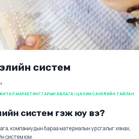
гэлийн систем
м
ЖИТАЛ МАРКЕТИНГ ГАРЫН АВЛАГА
|
ЦАХИМ САНХҮҮГИЙН ТАЙЛАН
ийн систем гэж юу вэ?
ага, компаниудын бараа материалын урсгалыг хянах,
йн систем юм.