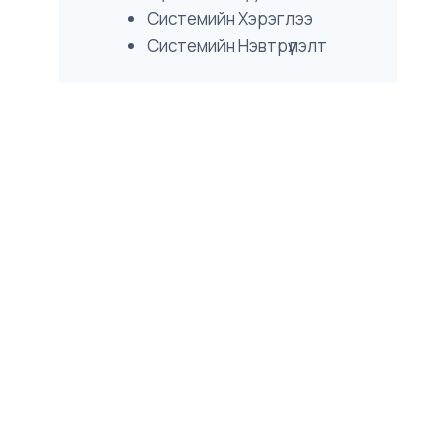
Системийн Хэрэглээ
Системийн Нэвтрүүлэлт