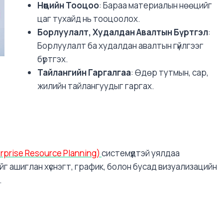
Нөөцийн Тооцоо
: Бараа материалын нөөцийг
цаг тухайд нь тооцоолох.
Борлуулалт, Худалдан Авалтын Бүртгэл
:
Борлуулалт ба худалдан авалтын гүйлгээг
бүртгэх.
Тайлангийн Гаргалгаа
: Өдөр тутмын, сар,
жилийн тайлангуудыг гаргах.
rprise Resource Planning)
системүүдтэй уялдаа
йг ашиглан хүснэгт, график, болон бусад визуализацийн
.