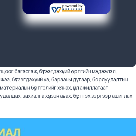
цоог багасгаж, бүтээгдэхүүний өртгийн мэдээлэл,
эмжээ, бүтээгдэхүүний үнэ, барааны дугаар, борлуулалтын
материалын бүртгэлийг хянах, үйл ажиллагааг
удалдах, захиалга хүлээн авах, бүртгэх зэргээр ашиглах