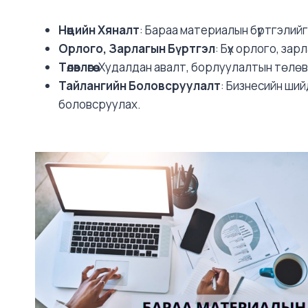
Нөөцийн Хяналт
: Бараа материалын бүртгэлийг
Орлого, Зарлагын Бүртгэл
: Бүх орлого, зар
Төлөвлөгөө
: Худалдан авалт, борлуулалтын төлөвл
Тайлангийн Боловсруулалт
: Бизнесийн ши
боловсруулах.