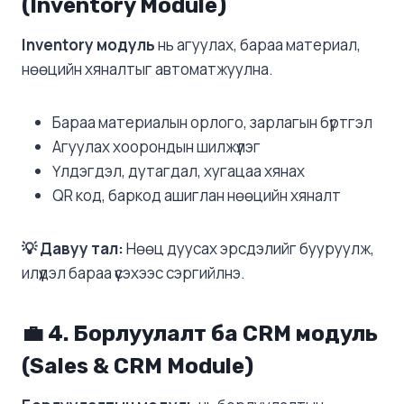
(Inventory Module)
Inventory модуль
нь агуулах, бараа материал,
нөөцийн хяналтыг автоматжуулна.
Бараа материалын орлого, зарлагын бүртгэл
Агуулах хоорондын шилжүүлэг
Үлдэгдэл, дутагдал, хугацаа хянах
QR код, баркод ашиглан нөөцийн хяналт
💡 Давуу тал:
Нөөц дуусах эрсдэлийг бууруулж,
илүүдэл бараа үүсэхээс сэргийлнэ.
💼 4. Борлуулалт ба CRM модуль
(Sales & CRM Module)