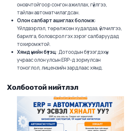
оновчтойгоор сонгон ажиллах, гүйлгээ,
тайлан автоматчилагдсан.
Олон салбарт ашиглах боломж
:
Үйлдвэрлэл, төрөлжсөн худалдаа, үйлчилгээ,
барилга, боловсрол гэх зэрэг салбаруудад
тохиромжтой.
Хямд үнийн бүтэц
: Дотоодын бүтээгдэхүүн
учраас олон улсын ERP-д зориулсан
тоноглол, лицензийн зардлаас хямд.
Холбоотой нийтлэл