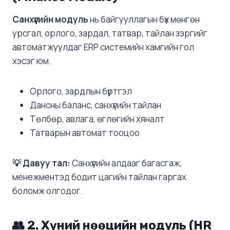
Санхүүгийн модуль
нь байгууллагын бүх мөнгөн
урсгал, орлого, зардал, татвар, тайлан зэргийг
автоматжуулдаг ERP системийн хамгийн гол
хэсэг юм.
Орлого, зардлын бүртгэл
Дансны баланс, санхүүгийн тайлан
Төлбөр, авлага, өглөгийн хяналт
Татварын автомат тооцоо
💡 Давуу тал:
Санхүүгийн алдааг багасгаж,
менежментэд бодит цагийн тайлан гаргах
боломж олгодог.
👥 2. Хүний нөөцийн модуль (HR