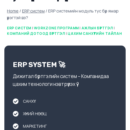
Home
/
ERP систем
/
ERP системийн модуль тус бүр ямар
үүрэгтэй вэ?
ERP СИСТЕМ
|
WORKZONE ПРОГРАММ
|
АЖЛЫН БҮРТГЭЛ
|
КОМПАНИЙ ДОТООД БҮРТГЭЛ
|
ЦАХИМ САНХҮҮГИЙН ТАЙЛАН
ERP SYSTEM 🚀
Дижитал бүртгэлийн систем – Компанидаа
цахим технологи нэвтрүүлэх үү?
САНХҮҮ
ХҮНИЙ НӨӨЦ
МАРКЕТИНГ