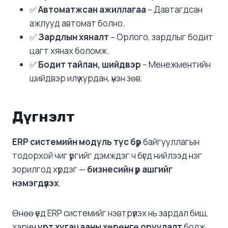
✅
Автоматжсан ажиллагаа
– Давтагдсан
ажлууд автомат болно.
✅
Зардлын хяналт
– Орлого, зардлыг бодит
цагт хянах боломж.
✅
Бодит тайлан, шийдвэр
– Менежментийн
шийдвэр илүү хурдан, үнэн зөв.
Дүгнэлт
ERP системийн модуль тус бүр
байгууллагын
тодорхой чиг үүргийг дэмждэг ч бүгд нийлээд нэг
зорилгод хүрдэг —
бизнесийн үр ашгийг
нэмэгдүүлэх
.
Өнөө үед ERP системийг нэвтрүүлэх нь зардал биш,
харин
урт хугацааны хөрөнгө оруулалт
болж