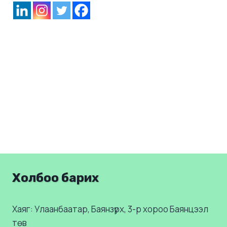
Холбоо барих
Хаяг: Улаанбаатар, Баянзүрх, 3-р хороо Баянцээл
төв