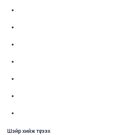
Шэйр хийж түгээх