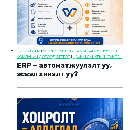
ERP СИСТЕМ
|
WORKZONE ПРОГРАММ
|
АЖЛЫН БҮРТГЭЛ
|
КОМПАНИЙ ДОТООД БҮРТГЭЛ
|
ЦАХИМ САНХҮҮГИЙН ТАЙЛАН
ERP — автоматжуулалт уу,
эсвэл хяналт уу?