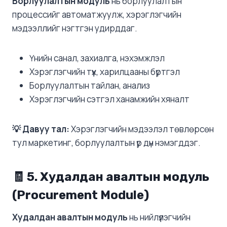
Борлуулалтын модуль
нь борлуулалтын
процессийг автоматжуулж, хэрэглэгчийн
мэдээллийг нэгтгэн удирддаг.
Үнийн санал, захиалга, нэхэмжлэл
Хэрэглэгчийн түүх, харилцааны бүртгэл
Борлуулалтын тайлан, анализ
Хэрэглэгчийн сэтгэл ханамжийн хяналт
💡 Давуу тал:
Хэрэглэгчийн мэдээлэл төвлөрсөн
тул маркетинг, борлуулалтын үр дүн нэмэгддэг.
🧾 5. Худалдан авалтын модуль
(Procurement Module)
Худалдан авалтын модуль
нь нийлүүлэгчийн