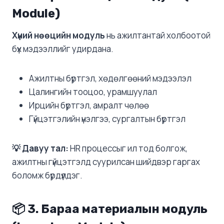
Module)
Хүний нөөцийн модуль
нь ажилтантай холбоотой
бүх мэдээллийг удирдана.
Ажилтны бүртгэл, хөдөлгөөний мэдээлэл
Цалингийн тооцоо, урамшуулал
Ирцийн бүртгэл, амралт чөлөө
Гүйцэтгэлийн үнэлгээ, сургалтын бүртгэл
💡 Давуу тал:
HR процессыг ил тод болгож,
ажилтны гүйцэтгэлд суурилсан шийдвэр гаргах
боломж бүрдүүлдэг.
📦 3. Бараа материалын модуль