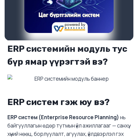
ERP системийн модуль тус
бүр ямар үүрэгтэй вэ?
ERP систем гэж юу вэ?
ERP систем (Enterprise Resource Planning)
нь
байгууллагын өдөр тутмын үйл ажиллагааг — санхүү,
хүний нөөц, борлуулалт, агуулах, үйлдвэрлэл гэх