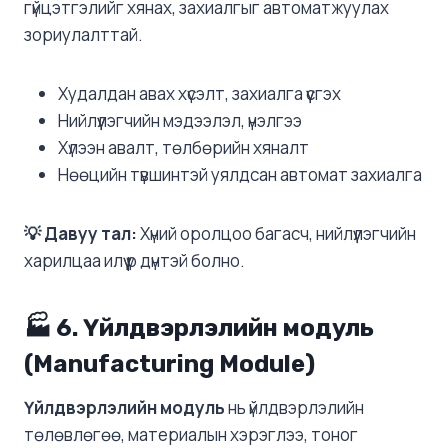
гүйцэтгэлийг хянах, захиалгыг автоматжуулах
зориулалттай.
Худалдан авах хүсэлт, захиалга үүсгэх
Нийлүүлэгчийн мэдээлэл, үнэлгээ
Хүлээн авалт, төлбөрийн хяналт
Нөөцийн түвшинтэй уялдсан автомат захиалга
💡 Давуу тал:
Хүний оролцоо багасч, нийлүүлэгчийн
харилцаа илүү үр дүнтэй болно.
🏭 6. Үйлдвэрлэлийн модуль
(Manufacturing Module)
Үйлдвэрлэлийн модуль
нь үйлдвэрлэлийн
төлөвлөгөө, материалын хэрэглээ, тоног