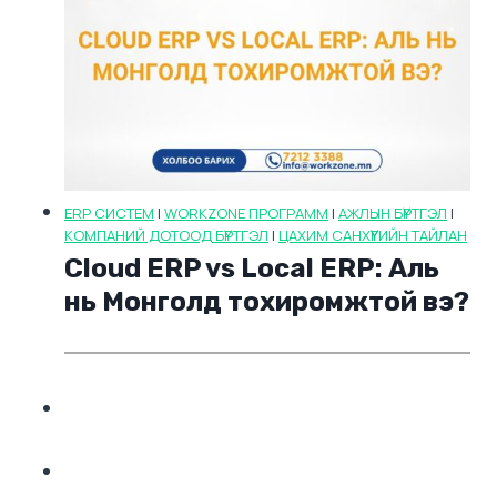
ERP СИСТЕМ
|
WORKZONE ПРОГРАММ
|
АЖЛЫН БҮРТГЭЛ
|
КОМПАНИЙ ДОТООД БҮРТГЭЛ
|
ЦАХИМ САНХҮҮГИЙН ТАЙЛАН
Cloud ERP vs Local ERP: Аль
нь Монголд тохиромжтой вэ?