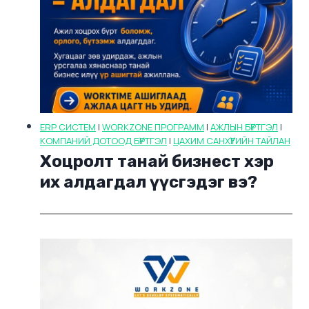
ERP СИСТЕМ
|
WORKZONE ПРОГРАММ
|
АЖЛЫН БҮРТГЭЛ
|
КОМПАНИЙ ДОТООД БҮРТГЭЛ
|
ЦАХИМ САНХҮҮГИЙН ТАЙЛАН
Хоцролт танай бизнест хэр
их алдагдал үүсгэдэг вэ?