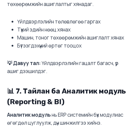
төхөөрөмжийн ашиглалтыг хянадаг.
Үйлдвэрлэлийн төлөвлөгөө гаргах
Түүхий эдийн нөөц хянах
Машин, тоног төхөөрөмжийн ашиглалт хянах
Бүтээгдэхүүний өртөг тооцох
💡 Давуу тал:
Үйлдвэрлэлийн гацалт багасч, үр
ашиг дээшилдэг.
📊 7. Тайлан ба Аналитик модуль
(Reporting & BI)
Аналитик модуль
нь ERP системийн бүх модулиас
өгөгдөл цуглуулж, дүн шинжилгээ хийнэ.