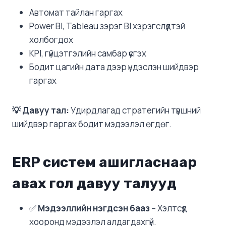
Автомат тайлан гаргах
Power BI, Tableau зэрэг BI хэрэгслүүдтэй
холбогдох
KPI, гүйцэтгэлийн самбар үүсгэх
Бодит цагийн дата дээр үндэслэн шийдвэр
гаргах
💡 Давуу тал:
Удирдлагад стратегийн түвшний
шийдвэр гаргах бодит мэдээлэл өгдөг.
ERP систем ашигласнаар
авах гол давуу талууд
✅
Мэдээллийн нэгдсэн бааз
– Хэлтсүүд
хооронд мэдээлэл алдагдахгүй.