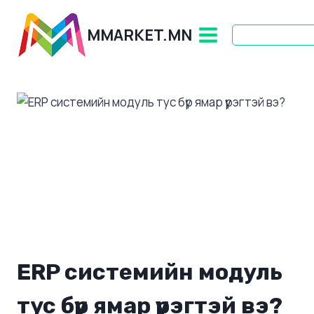
Skip
to
MMARKET.MN
content
ERP системийн модуль
тус бүр ямар үүрэгтэй вэ?