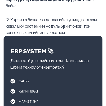
байна.
💡 Хэрэв та бизнесээ дараагийн түвшинд гаргахыг
хүсвэл ERP системийн модуль бүрийг оновчтой
сонгох нь хамгийн зөв эхлэл юм.
ERP SYSTEM 🚀
Дижитал бүртгэлийн систем – Компанидаа
цахим технологи нэвтрүүлэх үү?
САНХҮҮ
ХҮНИЙ НӨӨЦ
МАРКЕТИНГ