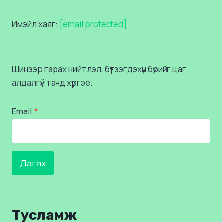
Имэйл хаяг:
[email protected]
Шинээр гарах нийтлэл, бүтээгдэхүүн бүрийг цаг
алдалгүй танд хүргэе.
Email
*
Дагах
Тусламж