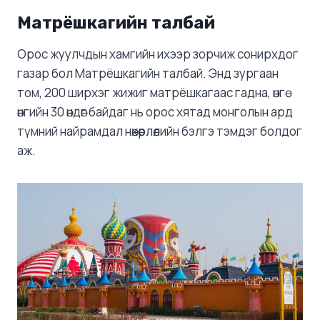
Матрёшкагийн талбай
Орос жуулчдын хамгийн ихээр зорчиж сонирхдог
газар бол Матрёшкагийн талбай. Энд зургаан
том, 200 ширхэг жижиг матрёшкагаас гадна, өнгө
өнгийн 30 өндөг байдаг нь орос хятад монголын ард
түмний найрамдал нөхөрлөлийн бэлгэ тэмдэг болдог
аж.