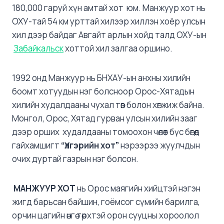
180,000 гаруй хүн амтай хот юм. Манжуур хот нь
ОХУ-тай 54 км урттай хилээр хиллэн хоёр улсын
хил дээр байдаг Авгайт арлын хойд талд ОХУ-ын
Забайкальск
хоттой хил залгаа оршино.
1992 онд Манжуур нь БНХАУ-ын анхны хилийн
боомт хотуудын нэг болсноор Орос-Хятадын
хилийн худалдааны чухал төв болон хөгжиж байна.
Монгол, Орос, Хятад гурван улсын хилийн зааг
дээр орших худалдааны томоохон чөлөөт бүс бөгөөд
гайхамшигт
“Үлгэрийн хот”
нэрээрээ жуулчдын
очих дуртай газрын нэг болсон.
МАНЖУУР ХОТ
нь Орос маягийн хийцтэй нэгэн
жигд барьсан байшин, гоёмсог сүмийн барилга,
орчин цагийн өнгө төрхтэй орон сууцны хороолол