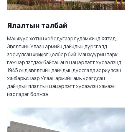
Ялалтын талбай
Манжуур хотын хоёрдугаар гудамжинд Хятад,
Зөвлөлтийн Улаан армийн дайчдын дурсгалд
зориулсан хөшөө цогцолбор бий. Манжуурын парк
гэж нэрлэгдэж байсан энэ цэцэрлэгт хүрээлэнд
1945 онд зөвлөлтийн дайчдын дурсгалд зориулсан
хөшөө барьснаар Улаан армийн амь үрэгдсэн
дайчдын ялалтын цэцэрлэгт хүрээлэн хэмээн
нэрлэдэг болжээ.