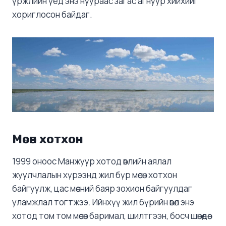
үржлийн үед энэ нуураас загас агнуур хийхийг
хориглосон байдаг.
Мөсөн хотхон
1999 оноос Манжуур хотод өвлийн аялал
жуулчлалын хүрээнд жил бүр мөсөн хотхон
байгуулж, цас мөсний баяр зохион байгуулдаг
уламжлал тогтжээ. Ийнхүү жил бүрийн өвөл энэ
хотод том том мөсөн баримал, шилтгээн, босч шөнөдөө