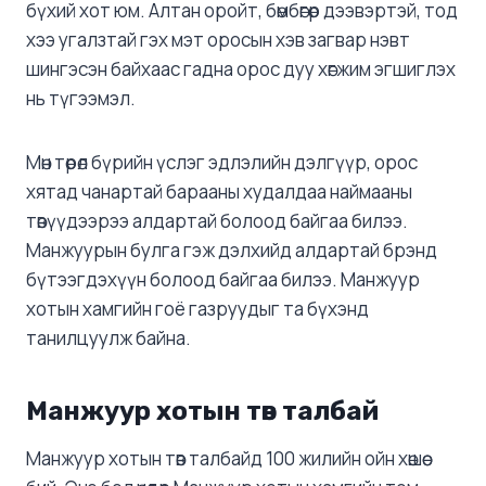
бүхий хот юм. Алтан оройт, бөмбөгөр дээвэртэй, тод
хээ угалзтай гэх мэт оросын хэв загвар нэвт
шингэсэн байхаас гадна орос дуу хөгжим эгшиглэх
нь түгээмэл.
Мөн төрөл бүрийн үслэг эдлэлийн дэлгүүр, орос
хятад чанартай барааны худалдаа наймааны
төвүүдээрээ алдартай болоод байгаа билээ.
Манжуурын булга гэж дэлхийд алдартай брэнд
бүтээгдэхүүн болоод байгаа билээ. Манжуур
хотын хамгийн гоё газруудыг та бүхэнд
танилцуулж байна.
Манжуур хотын төв талбай
Манжуур хотын төв талбайд 100 жилийн ойн хөшөө