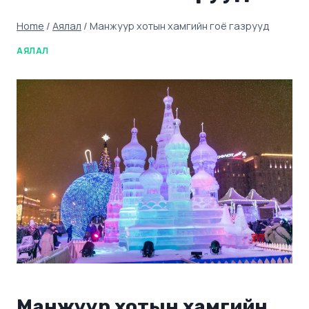
Home
/
Аялал
/
Манжуур хотын хамгийн гоё газрууд
АЯЛАЛ
Манжуур хотын хамгийн