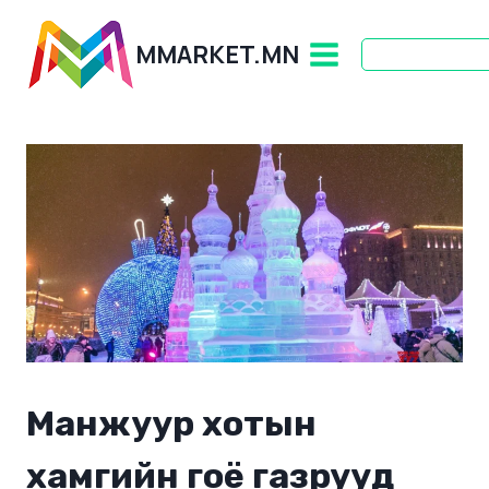
Skip
to
MMARKET.MN
content
Манжуур хотын
хамгийн гоё газрууд