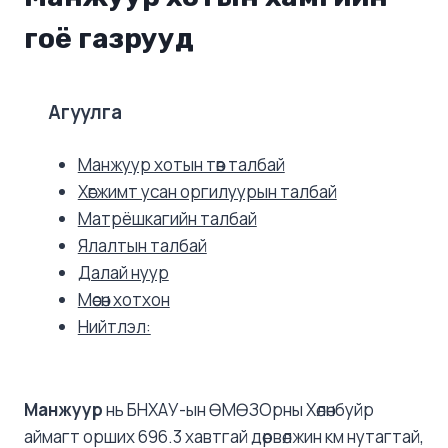
гоё газрууд
Агуулга
Манжуур хотын төв талбай
Хөгжимт усан оргилуурын талбай
Матрёшкагийн талбай
Ялалтын талбай
Далай нуур
Мөсөн хотхон
Нийтлэл:
Манжуур
нь БНХАУ-ын ӨМӨЗОрны Хөлөнбуйр
аймагт орших 696.3 хавтгай дөрвөлжин км нутагтай,