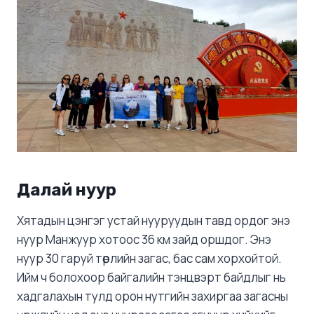
Далай нуур
Хятадын цэнгэг устай нууруудын тавд ордог энэ
нуур Манжуур хотоос 36 км зайд оршдог. Энэ
нуур 30 гаруй төрлийн загас, бас сам хорхойтой.
Ийм ч болохоор байгалийн тэнцвэрт байдлыг нь
хадгалахын тулд орон нутгийн захиргаа загасны