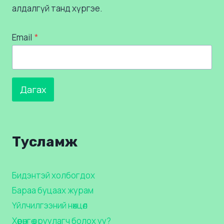
алдалгүй танд хүргэе.
Email
*
Дагах
Тусламж
Бидэнтэй холбогдох
Бараа буцаах журам
Үйлчилгээний нөхцөл
Хөрөнгө оруулагч болох уу?