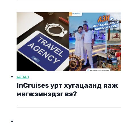
АЯЛАЛ
InCruises урт хугацаанд яаж
мөнгө хэмнэдэг вэ?