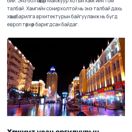
бий. Энэ бол өнөөдөр Манжуур хотын хамгийн том
талбай. Хамгийн сонирхолтой нь энэ талбай дахь
хөшөө, барилга архитектурын байгууламж нь бүгд
европ төрхөөр баригдсан байдаг.