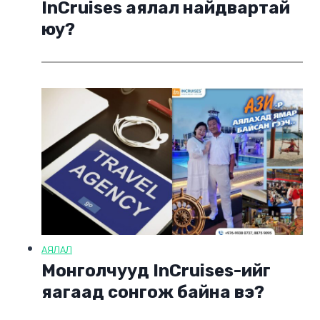
InCruises аялал найдвартай
юу?
АЯЛАЛ
Монголчууд InCruises-ийг
яагаад сонгож байна вэ?