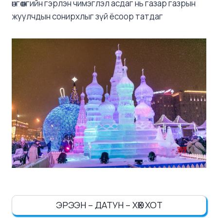
өнгө өнгийн гэрлэн чимэглэл асдаг нь газар газрын
жуулчдын сонирхлыг зүй ёсоор татдаг
ЭРЭЭН – ДАТУН – ХӨХ ХОТ