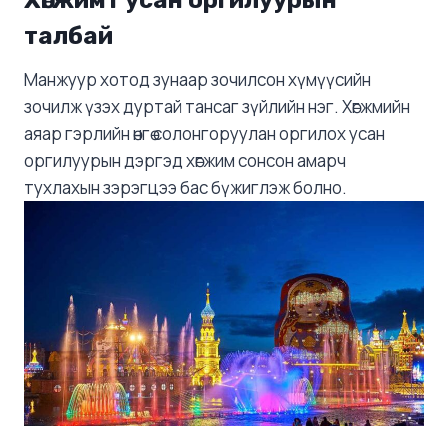
Хөгжимт усан оргилуурын
талбай
Манжуур хотод зунаар зочилсон хүмүүсийн
зочилж үзэх дуртай тансаг зүйлийн нэг. Хөгжмийн
аяар гэрлийн өнгө солонгоруулан оргилох усан
оргилуурын дэргэд хөгжим сонсон амарч
тухлахын зэрэгцээ бас бүжиглэж болно.