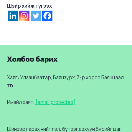
Шэйр хийж түгээх
Холбоо барих
Хаяг: Улаанбаатар, Баянзүрх, 3-р хороо Баянцээл
төв
Имэйл хаяг:
[email protected]
Шинээр гарах нийтлэл, бүтээгдэхүүн бүрийг цаг