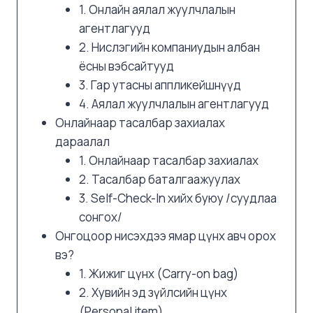
1. Онлайн аялал жуулчлалын
агентлагууд
2. Нислэгийн компаниудын албан
ёсны вэбсайтууд
3. Гар утасны аппликейшнүүд
4. Аялал жуулчлалын агентлагууд
Онлайнаар тасалбар захиалах
дараалал
1. Онлайнаар тасалбар захиалах
2. Тасалбар баталгаажуулах
3. Self-Check-In хийх буюу /суудлаа
сонгох/
Онгоцоор нисэхдээ ямар цүнх авч орох
вэ?
1. Жижиг цүнх (Carry-on bag)
2. Хувийн эд зүйлсийн цүнх
(Personal item)