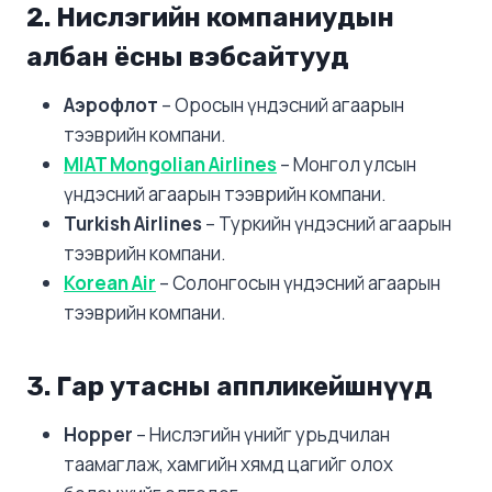
2. Нислэгийн компаниудын
албан ёсны вэбсайтууд
Аэрофлот
– Оросын үндэсний агаарын
тээврийн компани.
MIAT Mongolian Airlines
– Монгол улсын
үндэсний агаарын тээврийн компани.
Turkish Airlines
– Туркийн үндэсний агаарын
тээврийн компани.
Korean Air
– Солонгосын үндэсний агаарын
тээврийн компани.
3. Гар утасны аппликейшнүүд
Hopper
– Нислэгийн үнийг урьдчилан
таамаглаж, хамгийн хямд цагийг олох