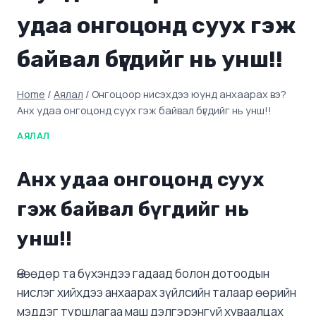
удаа онгоцонд суух гэж
байвал бүгдийг нь унш!!
Home
/
Аялал
/
Онгоцоор нисэхдээ юунд анхаарах вэ?
Анх удаа онгоцонд суух гэж байвал бүгдийг нь унш!!
АЯЛАЛ
Анх удаа онгоцонд суух
гэж байвал бүгдийг нь
унш!!
Өнөөдөр та бүхэндээ гадаад болон дотоодын
нислэг хийхдээ анхаарах зүйлсийн талаар өөрийн
мэддэг туршлагаа маш дэлгэрэнгүй хуваалцах