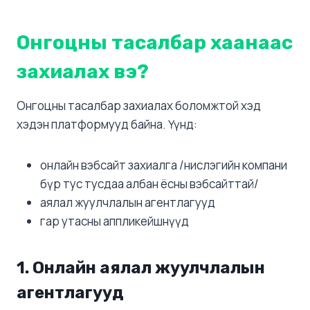
Онгоцны тасалбар хаанаас
захиалах вэ?
Онгоцны тасалбар захиалах боломжтой хэд
хэдэн платформууд байна. Үүнд:
онлайн вэбсайт захиалга /нислэгийн компани
бүр тус тусдаа албан ёсны вэбсайттай/
аялал жуулчлалын агентлагууд
гар утасны аппликейшнүүд
1. Онлайн аялал жуулчлалын
агентлагууд