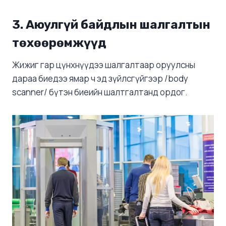
3. Аюулгүй байдлын шалгалтын
төхөөрөмжүүд
Жижиг гар цүнхнүүдээ шалгалтаар оруулсны
дараа биедээ ямар ч эд зүйлсгүйгээр /body
scanner/ бүтэн биеийн шалтгалтанд ордог.