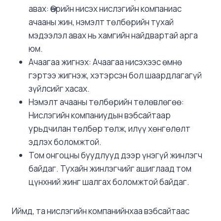
авах: Өөрийн нисэх нислэгийн компаниас
ачааны жин, нэмэлт төлбөрийн тухай
мэдээлэл авах нь хамгийн найдвартай арга
юм.
Ачаагаа жигнэх: Ачаагаа нисэхээс өмнө
гэртээ жигнэж, хэтэрсэн бол шаардлагагүй
зүйлсийг хасах.
Нэмэлт ачааны төлбөрийн төлөвлөгөө:
Нислэгийн компаниудын вэбсайтаар
урьдчилан төлбөр төлж, илүү хөнгөлөлт
эдлэх боломжтой.
Том онгоцны буудлууд дээр үнэгүй жинлэгч
байдаг. Тухайн жинлэгчийг ашиглаад том
цүнхний жинг шалгах боломжтой байдаг.
Иймд, та нислэгийн компанийнхаа вэбсайтаас