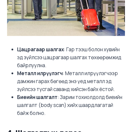
Цацрагаар шалгах
: Гар тээш болон хувийн
эд зүйлсээ цацрагаар шалгах төхөөрөмжид
байрлуулна.
Металл илрүүлэгч
: Металл илрүүлэгчээр
дамжин гарах бөгөөд энэ үед металл эд
зүйлсээ тусгай саванд хийсэн байх ёстой.
Биеийн шалгалт
: Зарим тохиолдолд биеийн
шалгалт (body scan) хийх шаардлагатай
байж болно.