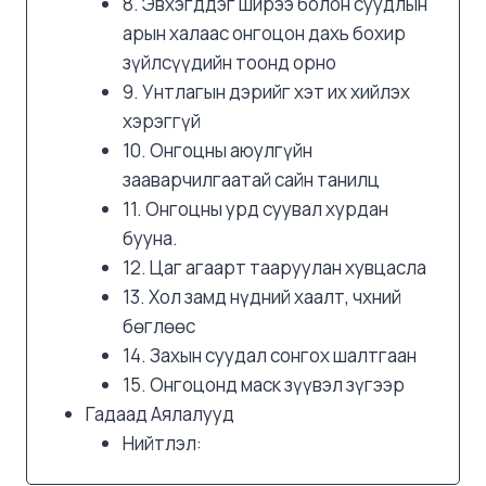
8. Эвхэгддэг ширээ болон суудлын
арын халаас онгоцон дахь бохир
зүйлсүүдийн тоонд орно
9. Унтлагын дэрийг хэт их хийлэх
хэрэггүй
10. Онгоцны аюулгүйн
зааварчилгаатай сайн танилц
11. Онгоцны урд суувал хурдан
бууна.
12. Цаг агаарт тааруулан хувцасла
13. Хол замд нүдний хаалт, чхний
бөглөөс
14. Захын суудал сонгох шалтгаан
15. Онгоцонд маск зүүвэл зүгээр
Гадаад Аялалууд
Нийтлэл: