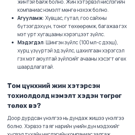
жинтэй байж болно. Жин хэтэрвэл нислэгийн
компаниас нэмэлт мөнгө нэхэж болно.
Агууламж
: Хувцас, гутал, гоо сайхны
бүтээгдэхүүн, тоног төхөөрөмж, багажаа гэх
мэт урт хугацааны хэрэгцээт зүйлс.
Мэдэгдэл
: Шингэн зүйлс (100 мл-с дээш),
хурц үзүүртэй эд зүйлс, цахилгаан хэрэгсэл
гэх мэт аюултай зүйлсийг ачааны хэсэгт өгөх
шаардлагатай.
Том цүнхний жин хэтэрсэн
тохиолдолд нэмэлт хэдэн төгрөг
төлөх вэ?
Доор дурдсан үнэлгээ нь дундаж жишээ үнэлгээ
болно. Хэрвээ та яг нарийн үнийн дүн мэдэхийг
хүсвэл тухайн нислэгийн компаниас залгаж