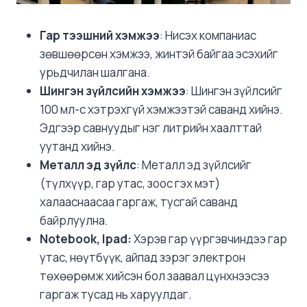
Гар тээшний хэмжээ
: Нисэх компаниас
зөвшөөрсөн хэмжээ, жинтэй байгаа эсэхийг
урьдчилан шалгана.
Шингэн зүйлсийн хэмжээ
: Шингэн зүйлсийг
100 мл-с хэтрэхгүй хэмжээтэй саванд хийнэ.
Эдгээр савнуудыг нэг литрийн хаалттай
уутанд хийнэ.
Металл эд зүйлс
: Металл эд зүйлсийг
(түлхүүр, гар утас, зоос гэх мэт)
халааснаасаа гаргаж, тусгай саванд
байрлуулна.
Notebook, Ipad:
Хэрэв гар үүргэвчиндээ гар
утас, нөүтбүүк, айпад зэрэг электрон
төхөөрөмж хийсэн бол заавал цүнхнээсээ
гаргаж тусад нь харуулдаг.