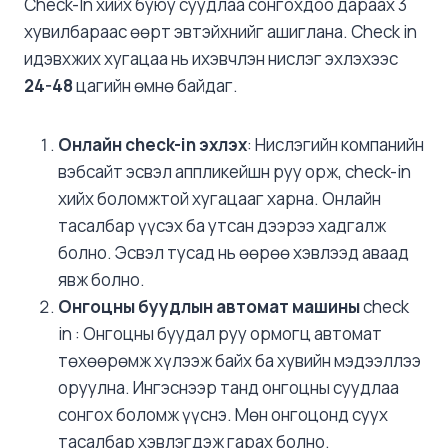
Check-In хийх буюу суудлаа сонгохдоо дараах 3
хувилбараас өөрт эвтэйхнийг ашиглана. Check in
идэвхжих хугацаа нь ихэвчлэн нислэг эхлэхээс
24-48
цагийн өмнө байдаг.
Онлайн check-in эхлэх
: Нислэгийн компанийн
вэбсайт эсвэл аппликейшн руу орж, check-in
хийх боломжтой хугацааг харна. Онлайн
тасалбар үүсэх ба утсан дээрээ хадгалж
болно. Эсвэл тусад нь өөрөө хэвлээд аваад
явж болно.
Онгоцны буудлын автомат машины
check
in : Онгоцны буудал руу ормогц автомат
төхөөрөмж хүлээж байх ба хувийн мэдээллээ
оруулна. Ингэснээр танд онгоцны суудлаа
сонгох боломж үүснэ. Мөн онгоцонд суух
тасалбар хэвлэгдэж гарах болно.