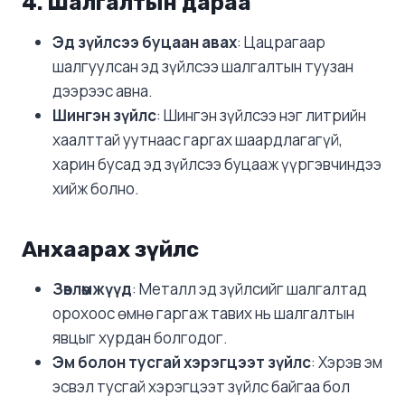
4. Шалгалтын дараа
Эд зүйлсээ буцаан авах
: Цацрагаар
шалгуулсан эд зүйлсээ шалгалтын туузан
дээрээс авна.
Шингэн зүйлс
: Шингэн зүйлсээ нэг литрийн
хаалттай уутнаас гаргах шаардлагагүй,
харин бусад эд зүйлсээ буцааж үүргэвчиндээ
хийж болно.
Анхаарах зүйлс
Зөвлөмжүүд
: Металл эд зүйлсийг шалгалтад
орохоос өмнө гаргаж тавих нь шалгалтын
явцыг хурдан болгодог.
Эм болон тусгай хэрэгцээт зүйлс
: Хэрэв эм
эсвэл тусгай хэрэгцээт зүйлс байгаа бол