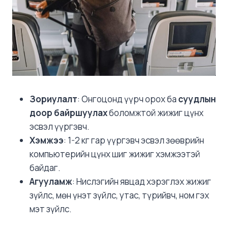
Зориулалт
: Онгоцонд үүрч орох ба
суудлын
доор байршуулах
боломжтой жижиг цүнх
эсвэл үүргэвч.
Хэмжээ
: 1-2 кг гар үүргэвч эсвэл зөөврийн
компьютерийн цүнх шиг жижиг хэмжээтэй
байдаг.
Агууламж
: Нислэгийн явцад хэрэглэх жижиг
зүйлс, мөн үнэт зүйлс, утас, түрийвч, ном гэх
мэт зүйлс.