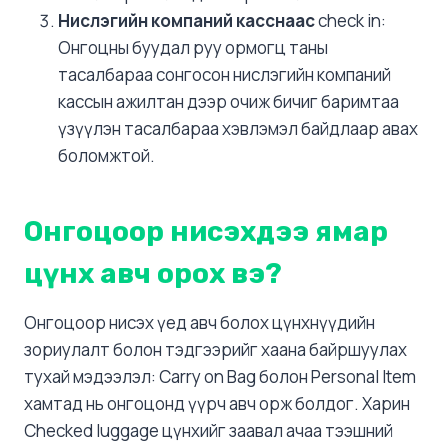
Нислэгийн компаний касснаас
check in:
Онгоцны буудал руу ормогц таны
тасалбараа сонгосон нислэгийн компаний
кассын ажилтан дээр очиж бичиг баримтаа
үзүүлэн тасалбараа хэвлэмэл байдлаар авах
боломжтой.
Онгоцоор нисэхдээ ямар
цүнх авч орох вэ?
Онгоцоор нисэх үед авч болох цүнхнүүдийн
зориулалт болон тэдгээрийг хаана байршуулах
тухай мэдээлэл: Carry on Bag болон Personal Item
хамтад нь онгоцонд үүрч авч орж болдог. Харин
Checked luggage цүнхийг заавал ачаа тээшний