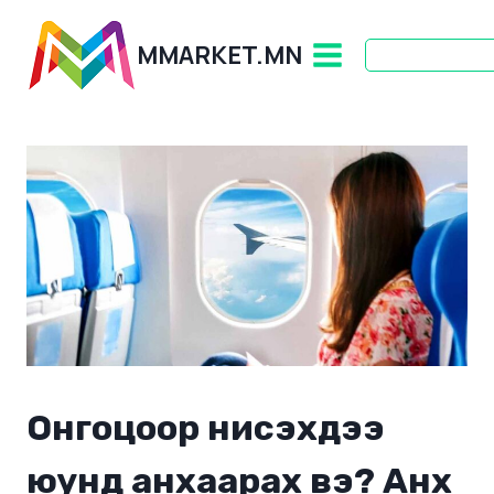
Skip
to
MMARKET.MN
content
Онгоцоор нисэхдээ
юунд анхаарах вэ? Анх