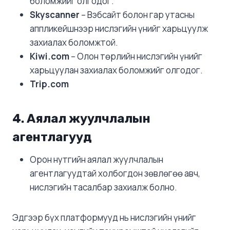
боломжийг олгодог.
Skyscanner
– Вэбсайт болон гар утасны
аппликейшнээр нислэгийн үнийг харьцуулж
захиалах боломжтой.
Kiwi.com
– Олон төрлийн нислэгийн үнийг
харьцуулан захиалах боломжийг олгодог.
Trip.com
4. Аялал жуулчлалын
агентлагууд
Орон нутгийн аялал жуулчлалын
агентлагуудтай холбогдон зөвлөгөө авч,
нислэгийн тасалбар захиалж болно.
Эдгээр бүх платформууд нь нислэгийн үнийг