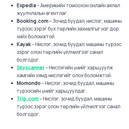
Expedia
– Америкийн томоохон онлайн аялал
жуулчлалын агентлаг.
Booking.com
– Зочид буудал, нислэг, машины
түрээс зэрэг бүх төрлийн захиалгыг нэг дор
хийх боломжтой.
Kayak
– Нислэг, зочид буудал, машины түрээс
зэрэг олон төрлийн үйлчилгээг санал
болгодог.
Skyscanner
– Нислэгийн үнийг харьцуулж
хамгийн хямд нислэгийг олох боломжтой.
Momondo
– Нислэг, зочид буудал, машины
түрээсийн үнийг харьцуулдаг.
Trip.com
– Нислэг, зочид буудал, машины
түрээс зэрэг олон төрлийн үйлчилгээг санал
болгодог.