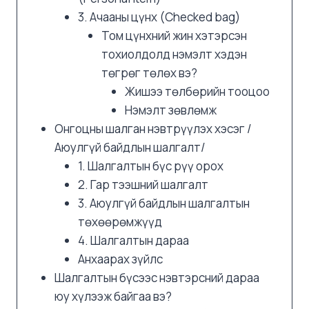
3. Ачааны цүнх (Checked bag)
Том цүнхний жин хэтэрсэн
тохиолдолд нэмэлт хэдэн
төгрөг төлөх вэ?
Жишээ төлбөрийн тооцоо
Нэмэлт зөвлөмж
Онгоцны шалган нэвтрүүлэх хэсэг /
Аюулгүй байдлын шалгалт/
1. Шалгалтын бүс рүү орох
2. Гар тээшний шалгалт
3. Аюулгүй байдлын шалгалтын
төхөөрөмжүүд
4. Шалгалтын дараа
Анхаарах зүйлс
Шалгалтын бүсээс нэвтэрсний дараа
юу хүлээж байгаа вэ?