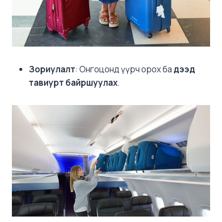
Зориулалт
: Онгоцонд үүрч орох ба
дээд
тавиурт байршуулах
.