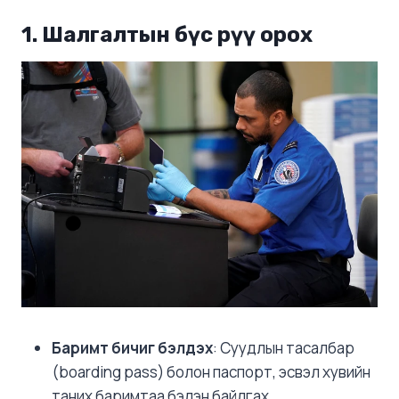
1. Шалгалтын бүс рүү орох
Баримт бичиг бэлдэх
: Суудлын тасалбар
(boarding pass) болон паспорт, эсвэл хувийн
таних баримтаа бэлэн байлгах.