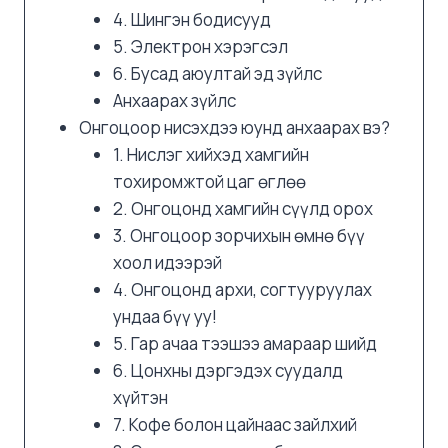
4. Шингэн бодисууд
5. Электрон хэрэгсэл
6. Бусад аюултай эд зүйлс
Анхаарах зүйлс
Онгоцоор нисэхдээ юунд анхаарах вэ?
1. Нислэг хийхэд хамгийн
тохиромжтой цаг өглөө
2. Онгоцонд хамгийн сүүлд орох
3. Онгоцоор зорчихын өмнө бүү
хоол идээрэй
4. Онгоцонд архи, согтууруулах
ундаа бүү уу!
5. Гар ачаа тээшээ амараар шийд
6. Цонхны дэргэдэх суудалд
хүйтэн
7. Кофе болон цайнаас зайлхий