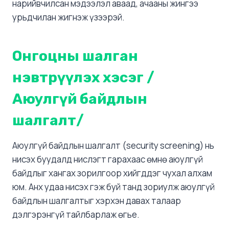
нарийвчилсан мэдээлэл аваад, ачааны жингээ
урьдчилан жигнэж үзээрэй.
Онгоцны шалган
нэвтрүүлэх хэсэг /
Аюулгүй байдлын
шалгалт/
Аюулгүй байдлын шалгалт (security screening) нь
нисэх буудалд нислэгт гарахаас өмнө аюулгүй
байдлыг хангах зорилгоор хийгддэг чухал алхам
юм. Анх удаа нисэх гэж буй танд зориулж аюулгүй
байдлын шалгалтыг хэрхэн давах талаар
дэлгэрэнгүй тайлбарлаж өгье.