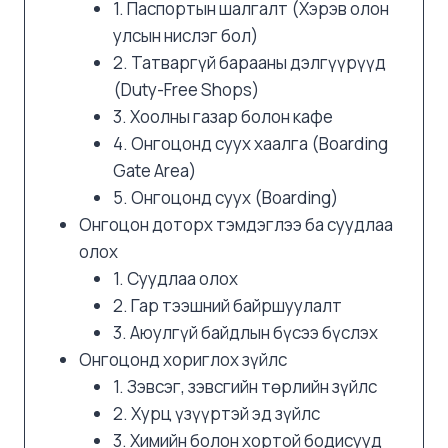
1. Паспортын шалгалт (Хэрэв олон
улсын нислэг бол)
2. Татваргүй барааны дэлгүүрүүд
(Duty-Free Shops)
3. Хоолны газар болон кафе
4. Онгоцонд суух хаалга (Boarding
Gate Area)
5. Онгоцонд суух (Boarding)
Онгоцон доторх тэмдэглээ ба суудлаа
олох
1. Суудлаа олох
2. Гар тээшний байршуулалт
3. Аюулгүй байдлын бүсээ бүслэх
Онгоцонд хориглох зүйлс
1. Зэвсэг, зэвсгийн төрлийн зүйлс
2. Хурц үзүүртэй эд зүйлс
3. Химийн болон хортой бодисууд