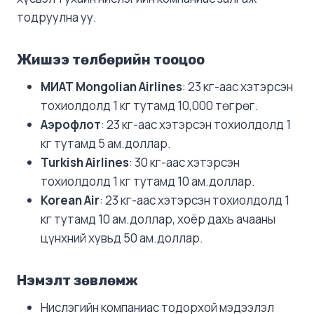
тодруулна уу.
Жишээ төлбөрийн тооцоо
МИАТ Mongolian Airlines
: 23 кг-аас хэтэрсэн
тохиолдолд 1 кг тутамд 10,000 төгрөг.
Аэрофлот
: 23 кг-аас хэтэрсэн тохиолдолд 1
кг тутамд 5 ам.доллар.
Turkish Airlines
: 30 кг-аас хэтэрсэн
тохиолдолд 1 кг тутамд 10 ам.доллар.
Korean Air
: 23 кг-аас хэтэрсэн тохиолдолд 1
кг тутамд 10 ам.доллар, хоёр дахь ачааны
цүнхний хувьд 50 ам.доллар.
Нэмэлт зөвлөмж
Нислэгийн компаниас тодорхой мэдээлэл