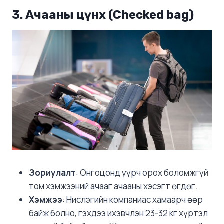
3. Ачааны цүнх (Checked bag)
Зориулалт
: Онгоцонд үүрч орох боломжгүй
том хэмжээний ачааг ачааны хэсэгт өгдөг.
Хэмжээ
: Нислэгийн компаниас хамаарч өөр
байж болно, гэхдээ ихэвчлэн 23-32 кг хүртэл