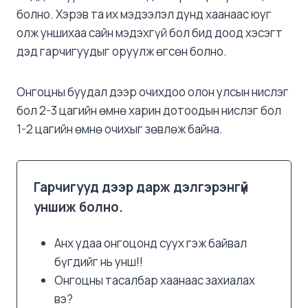
болно. Хэрэв та их мэдээлэл дунд хаанаас юуг
олж уншихаа сайн мэдэхгүй бол бид доод хэсэгт
дэд гарчигуудыг оруулж өгсөн болно.
Онгоцны буудал дээр очихдоо олон улсын нислэг
бол 2-3 цагийн өмнө харин дотоодын нислэг бол
1-2 цагийн өмнө очихыг зөвлөж байна.
Гарчигууд дээр дарж дэлгэрэнгүй
уншиж болно.
Анх удаа онгоцонд суух гэж байвал
бүгдийг нь унш!!
Онгоцны тасалбар хаанаас захиалах
вэ?