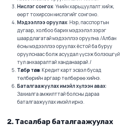
Нислэг сонгох
: Үнийн харьцуулалт хийж,
өөрт тохирсон нислэгийг сонгоно.
Мэдээллээ оруулах
: Нэр, пасспортын
дугаар, холбоо барих мэдээлэл зэрэг
шаардлагатай мэдээллээ оруулна./Албан
ёсны мэдээллээ оруулах ёстой ба буруу
оруулснаас болж асуудал үүсэж болзошгүй
тул анхааралтай ханданаарай./
Төлбөр төлөх
: Кредит карт эсвэл бусад
төлбөрийн аргаар төлбөрөө хийнэ.
Баталгаажуулах имэйл хүлээн авах
:
Захиалга амжилттай болсны дараа
баталгаажуулах имэйл ирнэ.
2. Тасалбар баталгаажуулах