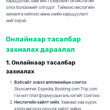
харьцуулан, хамгийн тохиромжтой нислэгийг
олох боломжийг олгодог. Тиймээс нислэгийн
захиалга хийхээс өмнө үнийн харьцуулалт
хийгээрэй.
Онлайнаар тасалбар
захиалах дараалал
1. Онлайнаар тасалбар
захиалах
Вэбсайт эсвэл аппликейшн сонгох
:
Skyscanner, Expedia, Booking.com Trip.com
гэх мэт платформуудын аль нэгийг сонгоно.
Нислэгийн хайлт хийх
: Хаанаас хаа хүрэх,
хэзээ нисэхээ оруулж хайлт хийнэ.