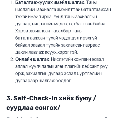
Баталгаажуулах имэйл шалгах
: Таны
нислэгийн захиалга амжилттай баталгаажсан
тухай имэйл ирнэ. Үүнд таны захиалгын
дугаар, нислэгийн мэдээлэл багтсан байна.
Хэрэв захиалсан тасалбар тань
баталгаажсан тухай мэдэгдэл ирэхгүй
байвал заавал тухайн захиалсан газраас
дахин лавлаж асуух хэрэгтэй.
Онлайн шалгах
: Нислэгийн компани эсвэл
аялал жуулчлалын агентлагийн вэбсайт руу
орж, захиалгын дугаар эсвэл бүртгэлийн
дугаараар шалгаж болдог.
3. Self-Check-In хийх буюу /
суудлаа сонгох/