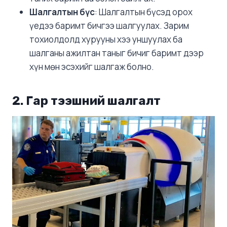
Шалгалтын бүс
: Шалгалтын бүсэд орох
үедээ баримт бичгээ шалгуулах. Зарим
тохиолдолд хурууны хээ уншуулах ба
шалганы ажилтан таныг бичиг баримт дээр
хүн мөн эсэхийг шалгаж болно.
2. Гар тээшний шалгалт