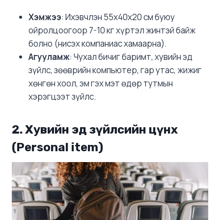
Хэмжээ
: Ихэвчлэн 55x40x20 см буюу
ойролцоогоор 7-10 кг хүртэл жинтэй байж
болно (нисэх компаниас хамаарна).
Агууламж
: Чухал бичиг баримт, хувийн эд
зүйлс, зөөврийн компьютер, гар утас, жижиг
хөнгөн хоол, эм гэх мэт өдөр тутмын
хэрэгцээт зүйлс.
2. Хувийн эд зүйлсийн цүнх
(Personal item)