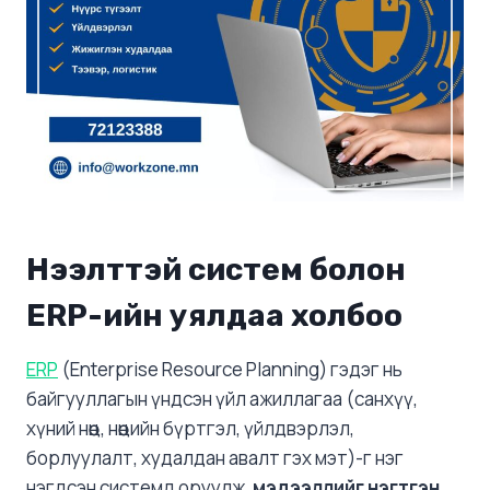
Нээлттэй систем болон
ERP-ийн уялдаа холбоо
ERP
(Enterprise Resource Planning) гэдэг нь
байгууллагын үндсэн үйл ажиллагаа (санхүү,
хүний нөөц, нөөцийн бүртгэл, үйлдвэрлэл,
борлуулалт, худалдан авалт гэх мэт)-г нэг
нэгдсэн системд оруулж,
мэдээллийг нэгтгэн