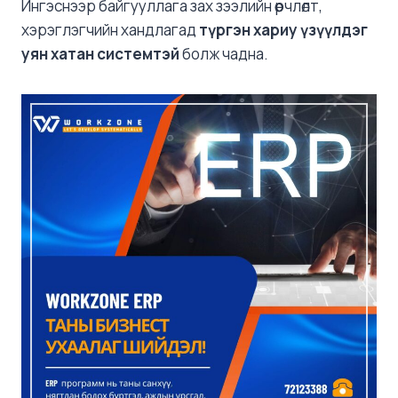
Ингэснээр байгууллага зах зээлийн өөрчлөлт,
хэрэглэгчийн хандлагад
түргэн хариу үзүүлдэг
уян хатан системтэй
болж чадна.