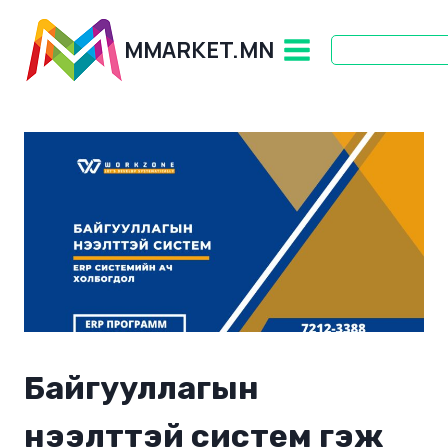
Skip
to
MMARKET.MN
content
Байгууллагын
нээлттэй систем гэж