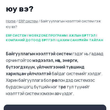
юу вэ?
Home
/
ERP систем
/
Байгууллагын нээлттэй систем гэж
юу вэ?
ERP СИСТЕМ
|
WORKZONE ПРОГРАММ
|
АЖЛЫН БҮРТГЭЛ
|
КОМПАНИЙ ДОТООД БҮРТГЭЛ
|
ЦАХИМ САНХҮҮГИЙН ТАЙЛАН
Байгууллагын нээлттэй систем
гэдэг нь гадаад
орчинтойгоо
мэдээлэл, нөөц, энерги,
бүтээгдэхүүн, үйлчилгээний түвшинд
харилцан үйлчлэлтэй
байдаг системийг хэлдэг.
Харин байгууллага бол өөрөө олон дэд системээс
бүрдсэн цогц бүтцийн нэг төрөл тул түүнийг
нээлттэй систем хэмээн авч үздэг.