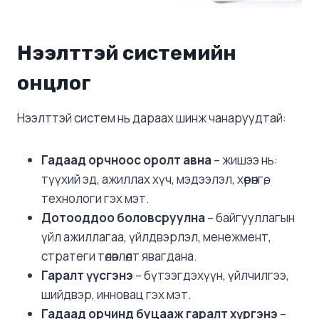
Нээлттэй системийн
онцлог
Нээлттэй систем нь дараах шинж чанаруудтай:
Гадаад орчноос оролт авна
– жишээ нь:
түүхий эд, ажиллах хүч, мэдээлэл, хөрөнгө,
технологи гэх мэт.
Дотооддоо боловсруулна
– байгууллагын
үйл ажиллагаа, үйлдвэрлэл, менежмент,
стратеги төлөвлөлт явагдана.
Гаралт үүсгэнэ
– бүтээгдэхүүн, үйлчилгээ,
шийдвэр, инновац гэх мэт.
Гадаад орчинд буцааж гаралт хүргэнэ
–