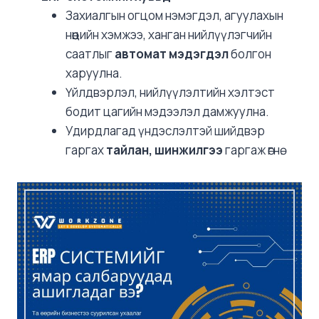
Захиалгын огцом нэмэгдэл, агуулахын
нөөцийн хэмжээ, ханган нийлүүлэгчийн
саатлыг
автомат мэдэгдэл
болгон
харуулна.
Үйлдвэрлэл, нийлүүлэлтийн хэлтэст
бодит цагийн мэдээлэл дамжуулна.
Удирдлагад үндэслэлтэй шийдвэр
гаргах
тайлан, шинжилгээ
гаргаж өгнө.