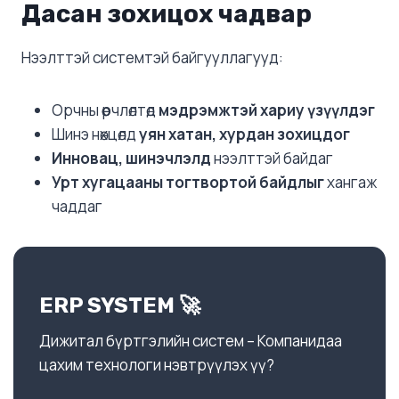
Дасан зохицох чадвар
Нээлттэй системтэй байгууллагууд:
Орчны өөрчлөлтөд
мэдрэмжтэй хариу үзүүлдэг
Шинэ нөхцөлд
уян хатан, хурдан зохицдог
Инновац, шинэчлэлд
нээлттэй байдаг
Урт хугацааны тогтвортой байдлыг
хангаж
чаддаг
ERP SYSTEM 🚀
Дижитал бүртгэлийн систем – Компанидаа
цахим технологи нэвтрүүлэх үү?