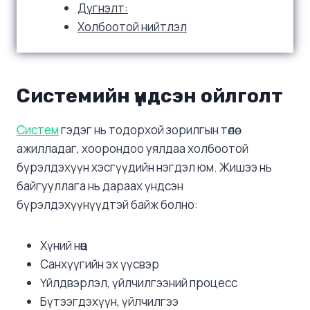
Дүгнэлт:
Холбоотой нийтлэл
Системийн үндсэн ойлголт
Систем
гэдэг нь тодорхой зорилгын төлөө
ажилладаг, хоорондоо уялдаа холбоотой
бүрэлдэхүүн хэсгүүдийн нэгдэл юм. Жишээ нь
байгууллага нь дараах үндсэн
бүрэлдэхүүнүүдтэй байж болно:
Хүний нөөц
Санхүүгийн эх үүсвэр
Үйлдвэрлэл, үйлчилгээний процесс
Бүтээгдэхүүн, үйлчилгээ