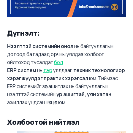
Дүгнэлт:
Нээлттэй системийн онол
нь байгууллагын
дотоод ба гадаад орчны уялдаа холбоог
ойлгоход тусалдаг
бол
ERP систем
нь
тэр
уялдааг
техник технологиор
хэрэгжүүлдэг практик хэрэгсэл
юм.Тиймээс
ERP системийг зөв ашиглах нь байгууллагын
нээлттэй системийн
үр ашигтай, уян хатан
ажиллах үндсэн нөхцөл юм.
Холбоотой нийтлэл