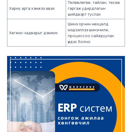
Төлөвлөгөө, тайлан, төсөв
Хариу арга хэмжээ авах
гаргаж удирдлагын
шийдвэрт туслах
Шинэ орчин нөхцөлд
мэдээллээ шинэчилж,
Хөгжих чадварыг дэмжих
процессоо сайжруулах
үндэс болно