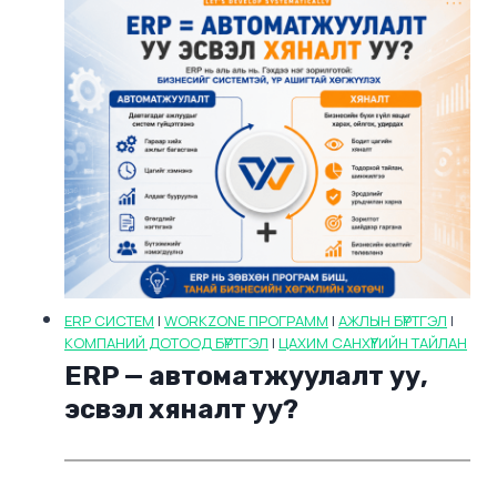
ERP СИСТЕМ
|
WORKZONE ПРОГРАММ
|
АЖЛЫН БҮРТГЭЛ
|
КОМПАНИЙ ДОТООД БҮРТГЭЛ
|
ЦАХИМ САНХҮҮГИЙН ТАЙЛАН
ERP — автоматжуулалт уу,
эсвэл хяналт уу?