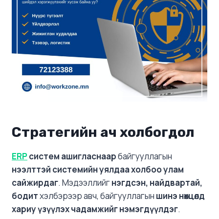
Стратегийн ач холбогдол
ERP
систем ашигласнаар
байгууллагын
нээлттэй системийн уялдаа холбоо улам
сайжирдаг
. Мэдээллийг
нэгдсэн, найдвартай,
бодит
хэлбэрээр авч, байгууллагын
шинэ нөхцөлд
хариу үзүүлэх чадамжийг нэмэгдүүлдэг
.