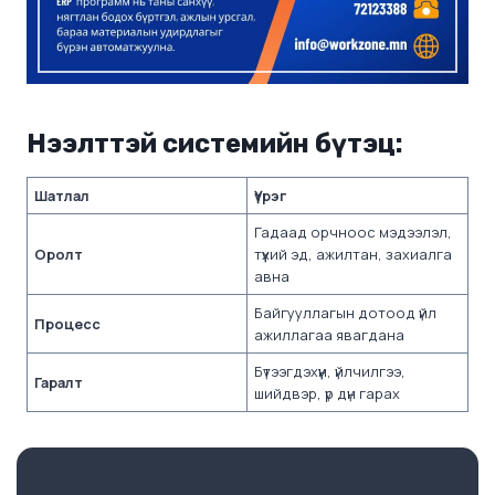
Нээлттэй системийн бүтэц:
Шатлал
Үүрэг
Гадаад орчноос мэдээлэл,
Оролт
түүхий эд, ажилтан, захиалга
авна
Байгууллагын дотоод үйл
Процесс
ажиллагаа явагдана
Бүтээгдэхүүн, үйлчилгээ,
Гаралт
шийдвэр, үр дүн гарах