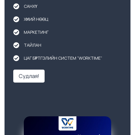
САНХҮҮ
ХҮНИЙ НӨӨЦ
МАРКЕТИНГ
ТАЙЛАН
ЦАГ БҮРТГЭЛИЙН СИСТЕМ “WORKTIME”
Судлая!