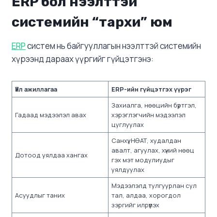
ERP бол нээлттэй
системийн “тархи” юм
ERP
систем нь байгууллагын нээлттэй системийн
хүрээнд дараах үүргийг гүйцэтгэнэ:
Үйл ажиллагаа
ERP-ийн гүйцэтгэх үүрэг
Захиалга, нөөцийн бүртгэл,
Гадаад мэдээлэл авах
хэрэглэгчийн мэдээлэл
цуглуулах
Санхүү, НӨАТ, худалдан
авалт, агуулах, хүний нөөц
Дотоод уялдаа хангах
гэх мэт модулиудыг
уялдуулах
Мэдээлэлд тулгуурлан сул
Асуудлыг таних
тал, алдаа, хорогдол
зэргийг илрүүлэх