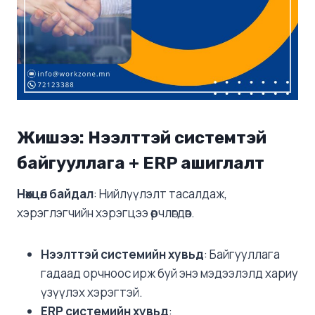
Жишээ: Нээлттэй системтэй
байгууллага + ERP ашиглалт
Нөхцөл байдал
: Нийлүүлэлт тасалдаж,
хэрэглэгчийн хэрэгцээ өөрчлөгдөв.
Нээлттэй системийн хувьд
: Байгууллага
гадаад орчноос ирж буй энэ мэдээлэлд хариу
үзүүлэх хэрэгтэй.
ERP системийн хувьд
: