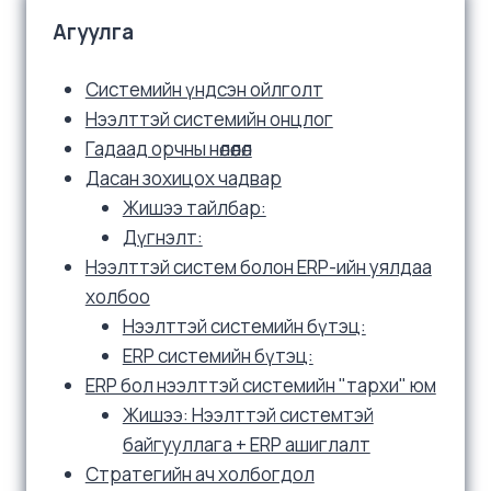
Агуулга
Системийн үндсэн ойлголт
Нээлттэй системийн онцлог
Гадаад орчны нөлөөлөл
Дасан зохицох чадвар
Жишээ тайлбар:
Дүгнэлт:
Нээлттэй систем болон ERP-ийн уялдаа
холбоо
Нээлттэй системийн бүтэц:
ERP системийн бүтэц:
ERP бол нээлттэй системийн "тархи" юм
Жишээ: Нээлттэй системтэй
байгууллага + ERP ашиглалт
Стратегийн ач холбогдол