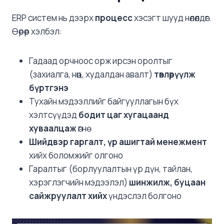
ERP систем нь дээрх
процесс
хэсэгт шууд нөлөөлдөг.
Өөрөөр хэлбэл:
Гадаад орчноос орж ирсэн оролтыг
(захиалга, нөөц, худалдан авалт)
төвлөрүүлж
бүртгэнэ
Тухайн мэдээллийг байгууллагын бүх
хэлтсүүдэд
бодит цаг хугацаанд
хуваалцаж
өгнө
Шийдвэр гаргалт, үр ашигтай менежмент
хийх боломжийг олгоно
Гаралтыг (борлуулалтын үр дүн, тайлан,
хэрэглэгчийн мэдээлэл)
шинжилж, буцаан
сайжруулалт хийх
үндэслэл болгоно