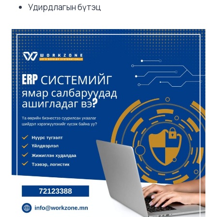
Удирдлагын бүтэц