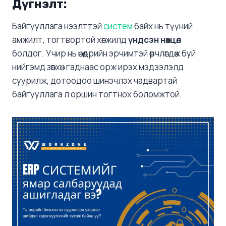
Дүгнэлт:
Байгууллага нээлттэй
систем
байх нь түүний
амжилт, тогтвортой хөгжилд
үндсэн нөхцөл
болдог. Учир нь өнөөдрийн эрчимтэй өөрчлөгдөж буй
нийгэмд зөвхөн гаднаас орж ирэх мэдээлэлд
суурилж, дотоодоо шинэчлэх чадвартай
байгууллага л оршин тогтнох боломжтой.