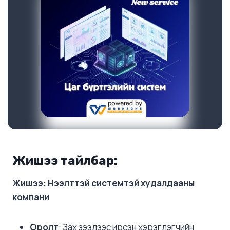
Жишээ тайлбар:
Жишээ: Нээлттэй системтэй худалдааны
компани
Оролт
: Зах зээлээс ирсэн хэрэглэгчийн