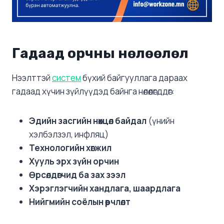
Гадаад орчны нөлөөлөл
Нээлттэй
систем
бүхий байгууллага дараах
гадаад хүчин зүйлүүдэд байнга нөлөөлөгддөг:
Эдийн засгийн нөхцөл байдал
(үнийн
хэлбэлзэл, инфляц)
Технологийн хөгжил
Хууль эрх зүйн орчин
Өрсөлдөгчид ба зах зээл
Хэрэглэгчийн хандлага, шаардлага
Нийгмийн соёлын өөрчлөлт