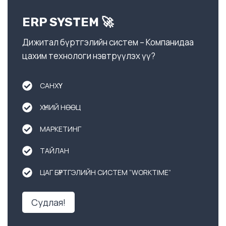
ERP SYSTEM 🚀
Дижитал бүртгэлийн систем – Компанидаа
цахим технологи нэвтрүүлэх үү?
САНХҮҮ
ХҮНИЙ НӨӨЦ
МАРКЕТИНГ
ТАЙЛАН
ЦАГ БҮРТГЭЛИЙН СИСТЕМ “WORKTIME”
Судлая!