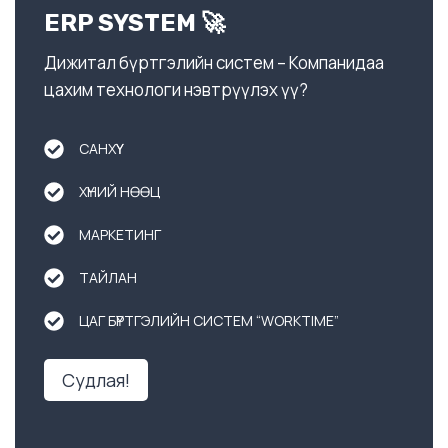
ERP SYSTEM 🚀
Дижитал бүртгэлийн систем – Компанидаа
цахим технологи нэвтрүүлэх үү?
САНХҮҮ
ХҮНИЙ НӨӨЦ
МАРКЕТИНГ
ТАЙЛАН
ЦАГ БҮРТГЭЛИЙН СИСТЕМ “WORKTIME”
Судлая!