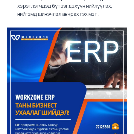
хэрэглэгчдэд бүтээгдэхүүн нийлүүлэх,
нийгэмд шинэчлэл авчрах гэх мэт.