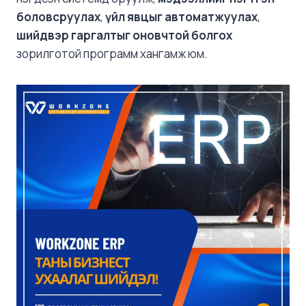
боловсруулах
,
үйл явцыг автоматжуулах
,
шийдвэр гаргалтыг оновчтой болгох
зорилготой программ хангамж юм.