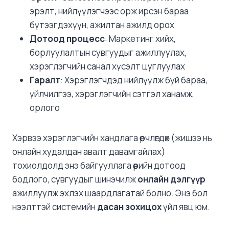
эрэлт, нийлүүлэгчээс орж ирсэн бараа
бүтээгдэхүүн, ажилтан ажилд орох
Дотоод процесс
: Маркетинг хийх,
борлуулалтын сувгуудыг ажиллуулах,
хэрэглэгчийн санал хүсэлт цуглуулах
Гаралт
: Хэрэглэгчдэд нийлүүлж буй бараа,
үйлчилгээ, хэрэглэгчийн сэтгэл ханамж,
орлого
Хэрвээ хэрэглэгчийн хандлага өөрчлөгдөх (жишээ нь
онлайн худалдан авалт давамгайлах)
тохиолдолд энэ байгууллага өөрийн дотоод
бодлого, сувгуудыг шинэчилж
онлайн дэлгүүр
ажиллуулж эхлэх шаардлагатай болно. Энэ бол
нээлттэй системийн
дасан зохицох
үйл явц юм.