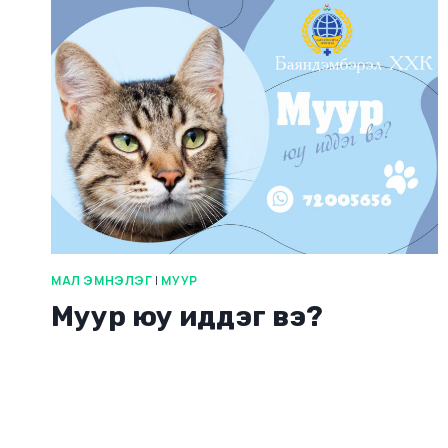
МАЛ ЭМНЭЛЭГ
|
МУУР
Муур юу иддэг вэ?