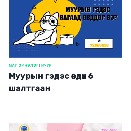
МАЛ ЭМНЭЛЭГ
|
МУУР
Муурын гэдэс өвдөх 6
шалтгаан