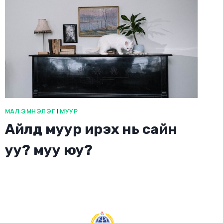
МАЛ ЭМНЭЛЭГ
|
МУУР
Айлд муур ирэх нь сайн
уу? муу юу?