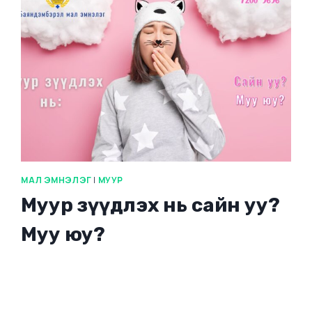
МАЛ ЭМНЭЛЭГ
|
МУУР
Муур зүүдлэх нь сайн уу?
Муу юу?