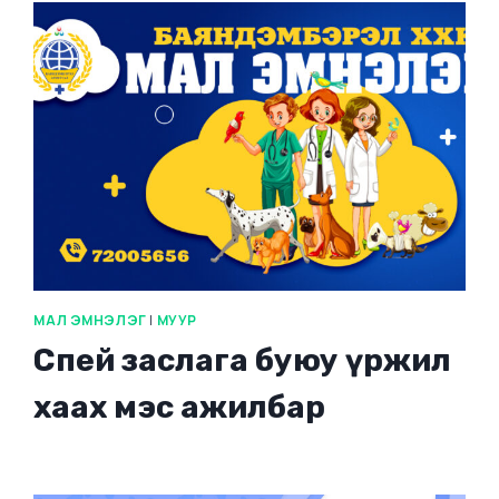
МАЛ ЭМНЭЛЭГ
|
МУУР
Спей заслага буюу үржил
хаах мэс ажилбар