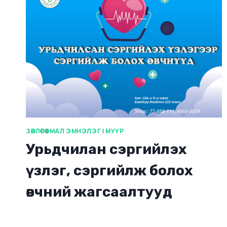
ЗӨВЛӨГӨӨ
|
МАЛ ЭМНЭЛЭГ
|
МУУР
Урьдчилан сэргийлэх
үзлэг, сэргийлж болох
өвчний жагсаалтууд