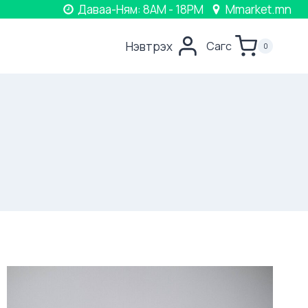
Даваа-Ням: 8AM - 18PM
Mmarket.mn
Нэвтрэх
Сагс
0