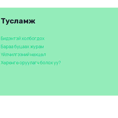
Тусламж
Бидэнтэй холбогдох
Бараа буцаах журам
Үйлчилгээний нөхцөл
Хөрөнгө оруулагч болох уу?