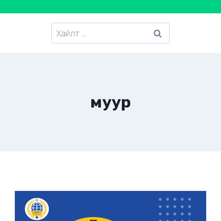
Хайлтанд
:
муур