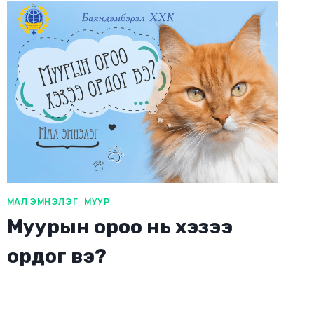
МАЛ ЭМНЭЛЭГ
|
МУУР
Муурын ороо нь хэзээ
ордог вэ?