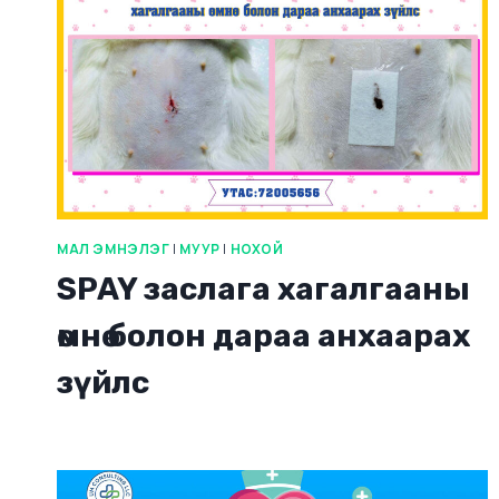
МАЛ ЭМНЭЛЭГ
|
МУУР
|
НОХОЙ
SPAY заслага хагалгааны
өмнө болон дараа анхаарах
зүйлс