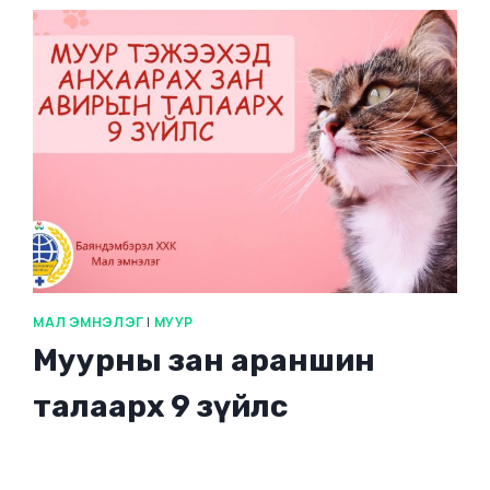
МАЛ ЭМНЭЛЭГ
|
МУУР
Муурны зан араншин
талаарх 9 зүйлс