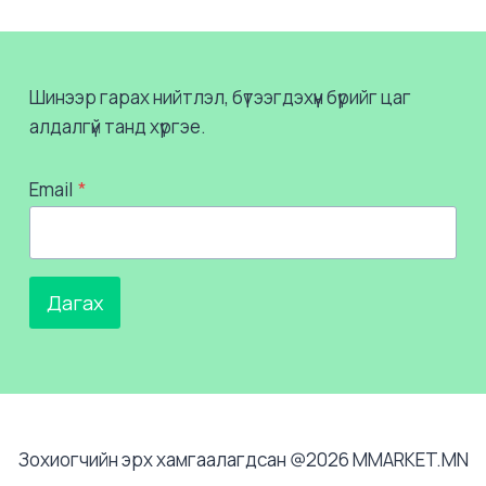
Шинээр гарах нийтлэл, бүтээгдэхүүн бүрийг цаг
алдалгүй танд хүргэе.
Email
*
Дагах
Зохиогчийн эрх хамгаалагдсан @2026 MMARKET.MN