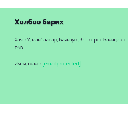
Холбоо барих
Хаяг: Улаанбаатар, Баянзүрх, 3-р хороо Баянцээл
төв
Имэйл хаяг:
[email protected]