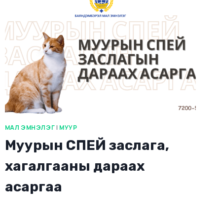
МАЛ ЭМНЭЛЭГ
|
МУУР
Муурын СПЕЙ заслага,
хагалгааны дараах
асаргаа