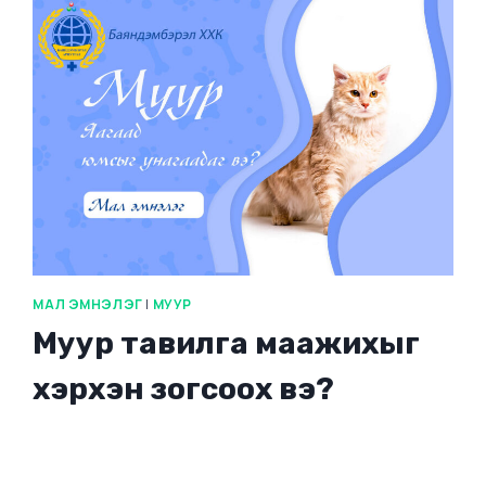
МАЛ ЭМНЭЛЭГ
|
МУУР
Муур тавилга маажихыг
хэрхэн зогсоох вэ?