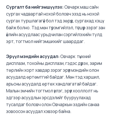
Сургалт
ба нийгэмшүүлэх:
Овчарк маш сайн
сургах чадвартай нохой боловч эзэд нь нохой
сургах туршлагагүй бол тэд зөрүүд, сургахад хэцүү
байж болно. Тэд мөн түрэмгийлэл, түгшүүр зэрэг зан
үйлийн асуудлаас урьдчилан сэргийлэхийн тулд
эрт, тогтмол нийгэмшихийг шаарддаг.
Эр
үүл мэндийн асуудал:
Овчарк түнхний
дисплази, тохойны дисплази, гэдэс дүүрэх, зарим
төрлийн хорт хавдар зэрэг эрүүл мэндийн олон
асуудалд өртөмтгий байдаг. Мөн тэд харшил,
арьсны асуудалд өртөх хандлагатай байдаг.
Малын эмчийн тогтмол үзлэг, эрүүл хооллолт нь
эдгээр асуудлын эрсдэлийг бууруулахад
тусалдаг боловч олон Овчаркын эздийн санаа
зовоосон асуудал хэвээр байна.