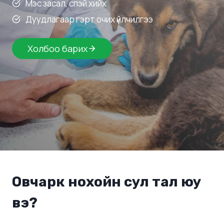
Мэс засал, спэй хийх
Дуудлагаар гэрт очих үйлчилгээ
Холбоо барих
Овчарк нохойн сул тал юу
вэ?