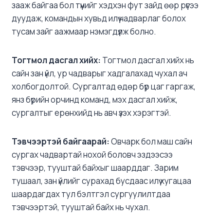
зааж байгаа бол түүнийг хэдхэн фут зайд өөр рүүгээ
дуудаж, командын хувьд илүү чадварлаг болох
тусам зайг аажмаар нэмэгдүүлж болно.
Тогтмол
дасгал хийх:
Тогтмол дасгал хийх нь
сайн зан үйл, ур чадварыг хадгалахад чухал ач
холбогдолтой. Сургалтад өдөр бүр цаг гаргаж,
янз бүрийн орчинд команд, мэх дасгал хийж,
сургалтыг ерөнхийд нь авч үзэх хэрэгтэй.
Тэвчээртэй
байгаарай:
Овчарк бол маш сайн
сургах чадвартай нохой боловч эздээсээ
тэвчээр, тууштай байхыг шаарддаг. Зарим
тушаал, зан үйлийг сурахад бусдаас илүү хугацаа
шаардагдах тул бэлтгэл сургуулилтдаа
тэвчээртэй, тууштай байх нь чухал.