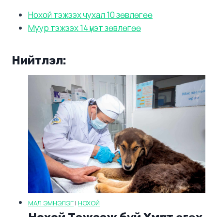
Нохой тэжээх чухал 10 зөвлөгөө
Муур тэжээх 14 үнэт зөвлөгөө
Нийтлэл:
МАЛ ЭМНЭЛЭГ
|
НОХОЙ