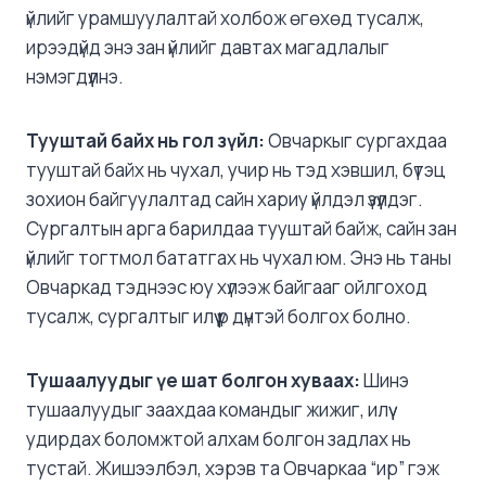
үйлийг урамшуулалтай холбож өгөхөд тусалж,
ирээдүйд энэ зан үйлийг давтах магадлалыг
нэмэгдүүлнэ.
Тууштай
байх нь гол зүйл:
Овчаркыг сургахдаа
тууштай байх нь чухал, учир нь тэд хэвшил, бүтэц
зохион байгуулалтад сайн хариу үйлдэл үзүүлдэг.
Сургалтын арга барилдаа тууштай байж, сайн зан
үйлийг тогтмол бататгах нь чухал юм. Энэ нь таны
Овчаркад тэднээс юу хүлээж байгааг ойлгоход
тусалж, сургалтыг илүү үр дүнтэй болгох болно.
Тушаалуудыг
үе шат болгон хуваах:
Шинэ
тушаалуудыг заахдаа командыг жижиг, илүү
удирдах боломжтой алхам болгон задлах нь
тустай. Жишээлбэл, хэрэв та Овчаркаа “ир” гэж