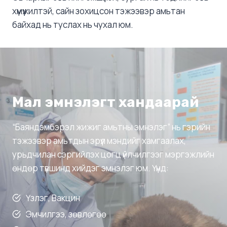
хүмүүжилтэй, сайн зохицсон тэжээвэр амьтан
байхад нь туслах нь чухал юм.
Мал эмнэлэгт хандаарай
“Баяндэмбэрэл жижиг амьтны эмнэлэг” нь гэрийн
тэжээвэр амьтдын эрүүл мэндийг хамгаалах,
урьдчилан сэргийлэх цогц үйлчилгээг мэргэжлийн
өндөр түвшинд хийдэг эмнэлэг юм. Үүнд:
Үзлэг, Вакцин
Эмчилгээ, зөвлөгөө