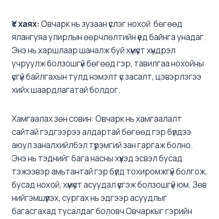
Үс хаях:
Овчарк нь зузаан үслэг нохой бөгөөд
ялангуяа улирлын өөрчлөлтийн үед байнга унадаг.
Энэ нь харшлаар шаналж буй хүмүүст хүндрэл
учруулж болзошгүй бөгөөд гэр, тавилгаа нохойны
үсгүй байлгахын тулд нэмэлт үс засалт, цэвэрлэгээ
хийх шаардлагатай болдог.
Хамгаалах зөн совин: Овчарк нь хамгаалалт
сайтай гэдгээрээ алдартай бөгөөд гэр бүлдээ
аюул заналхийлбэл түрэмгий зан гаргаж болно.
Энэ нь тэднийг бага насны хүүхэд эсвэл бусад
тэжээвэр амьтантай гэр бүлд тохиромжгүй болгож,
бусад нохой, хүмүүст асуудал үүсгэж болзошгүй юм. Зөв
нийгэмшүүлэх, сургах нь эдгээр асуудлыг
багасгахад тусалдаг боловч Овчаркыг гэрийн