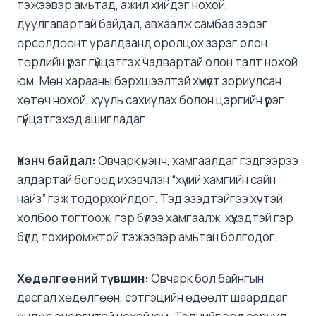
тэжээвэр амьтад, ажил хийдэг нохой,
дуулгавартай байдал, авхаалж самбаа зэрэг
өрсөлдөөнт уралдаанд оролцох зэрэг олон
төрлийн үүрэг гүйцэтгэх чадвартай олон талт нохой
юм. Мөн харааны бэрхшээлтэй хүмүүст зориулсан
хөтөч нохой, хууль сахиулах болон цэргийн үүрэг
гүйцэтгэхэд ашигладаг.
Үнэнч байдал:
Овчарк үнэнч, хамгаалдаг гэдгээрээ
алдартай бөгөөд ихэвчлэн “хүний ​​хамгийн сайн
найз” гэж тодорхойлдог. Тэд эзэдтэйгээ хүчтэй
холбоо тогтоож, гэр бүлээ хамгаалж, хүүхэдтэй гэр
бүлд тохиромжтой тэжээвэр амьтан болгодог.
Х
өдөлгөөний түвшин:
Овчарк бол байнгын
дасгал хөдөлгөөн, сэтгэцийн өдөөлт шаарддаг