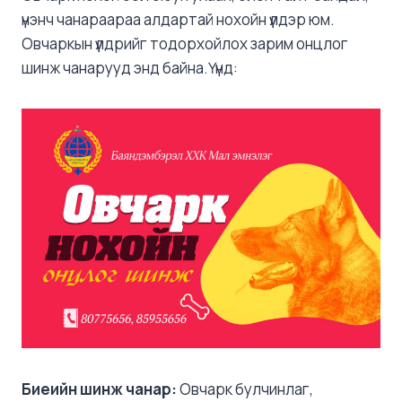
үнэнч чанараараа алдартай нохойн үүлдэр юм.
Овчаркын үүлдрийг тодорхойлох зарим онцлог
шинж чанарууд энд байна.Үүнд:
Биеийн
шинж чанар:
Овчарк булчинлаг,