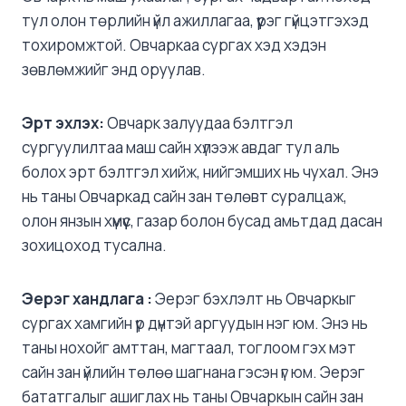
тул олон төрлийн үйл ажиллагаа, үүрэг гүйцэтгэхэд
тохиромжтой. Овчаркаа сургах хэд хэдэн
зөвлөмжийг энд оруулав.
Эрт
эхлэх:
Овчарк залуудаа бэлтгэл
сургуулилтаа маш сайн хүлээж авдаг тул аль
болох эрт бэлтгэл хийж, нийгэмших нь чухал. Энэ
нь таны Овчаркад сайн зан төлөвт суралцаж,
олон янзын хүмүүс, газар болон бусад амьтдад дасан
зохицоход тусална.
Эерэг
хандлага :
Эерэг бэхлэлт нь Овчаркыг
сургах хамгийн үр дүнтэй аргуудын нэг юм. Энэ нь
таны нохойг амттан, магтаал, тоглоом гэх мэт
сайн зан үйлийн төлөө шагнана гэсэн үг юм. Эерэг
бататгалыг ашиглах нь таны Овчаркын сайн зан