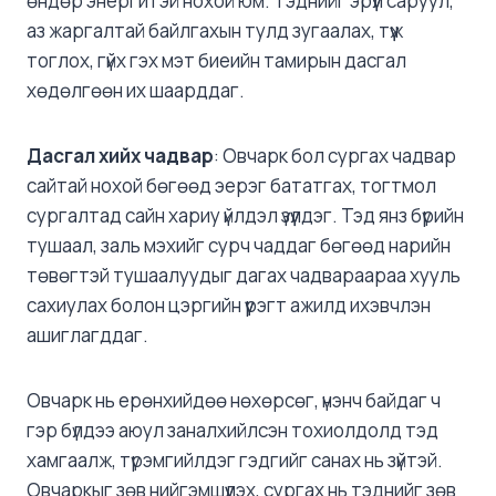
өндөр энергитэй нохой юм. Тэднийг эрүүл саруул,
аз жаргалтай байлгахын тулд зугаалах, түүж
тоглох, гүйх гэх мэт биеийн тамирын дасгал
хөдөлгөөн их шаарддаг.
Дасгал
хийх чадвар
: Овчарк бол сургах чадвар
сайтай нохой бөгөөд эерэг бататгах, тогтмол
сургалтад сайн хариу үйлдэл үзүүлдэг. Тэд янз бүрийн
тушаал, заль мэхийг сурч чаддаг бөгөөд нарийн
төвөгтэй тушаалуудыг дагах чадвараараа хууль
сахиулах болон цэргийн үүрэгт ажилд ихэвчлэн
ашиглагддаг.
Овчарк нь ерөнхийдөө нөхөрсөг, үнэнч байдаг ч
гэр бүлдээ аюул заналхийлсэн тохиолдолд тэд
хамгаалж, түрэмгийлдэг гэдгийг санах нь зүйтэй.
Овчаркыг зөв нийгэмшүүлэх, сургах нь тэднийг зөв