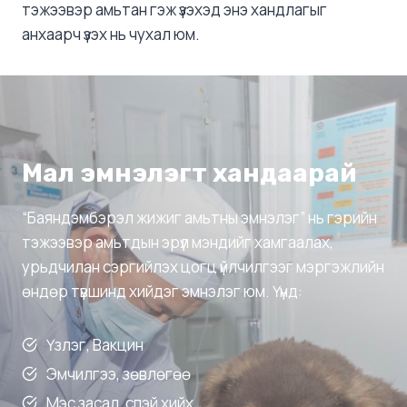
тэжээвэр амьтан гэж үзэхэд энэ хандлагыг
анхаарч үзэх нь чухал юм.
Мал эмнэлэгт хандаарай
“Баяндэмбэрэл жижиг амьтны эмнэлэг” нь гэрийн
тэжээвэр амьтдын эрүүл мэндийг хамгаалах,
урьдчилан сэргийлэх цогц үйлчилгээг мэргэжлийн
өндөр түвшинд хийдэг эмнэлэг юм. Үүнд:
Үзлэг, Вакцин
Эмчилгээ, зөвлөгөө
Мэс засал, спэй хийх