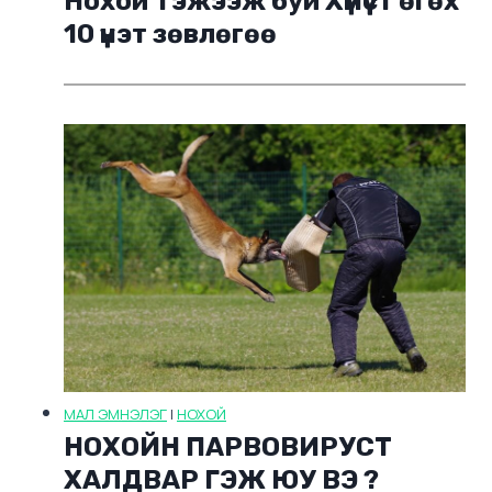
Нохой Тэжээж буй Хүмүүст өгөх
10 үнэт зөвлөгөө
МАЛ ЭМНЭЛЭГ
|
НОХОЙ
НОХОЙН ПАРВОВИРУСТ
ХАЛДВАР ГЭЖ ЮУ ВЭ ?