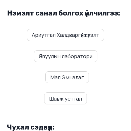
Нэмэлт санал болгох үйлчилгээ:
Ариутгал Халдваргүйжүүлэлт
Явуулын лаборатори
Мал Эмнэлэг
Шавж устгал
Чухал сэдвүүд: