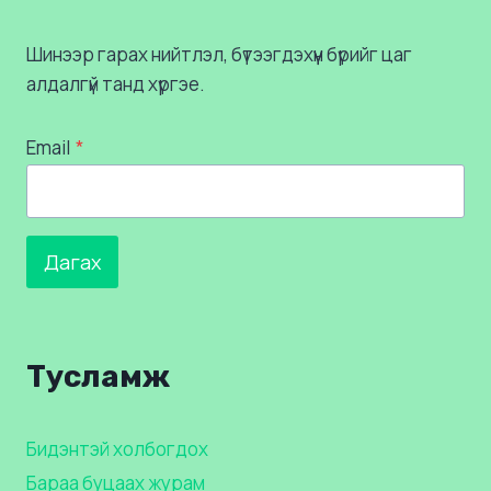
Шинээр гарах нийтлэл, бүтээгдэхүүн бүрийг цаг
алдалгүй танд хүргэе.
Email
*
Дагах
Тусламж
Бидэнтэй холбогдох
Бараа буцаах журам