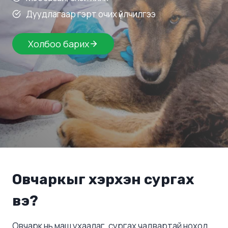
Дуудлагаар гэрт очих үйлчилгээ
Холбоо барих
Овчаркыг хэрхэн сургах
вэ?
Овчарк нь маш ухаалаг, сургах чадвартай ноход