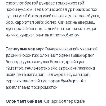
спортлог биетэй дундаас том хэмжээтэй
нохойнууд юм. Тэд богино эсвэл урт байж болох
зузаан үстэй бөгөөд үсний өнгө нь цул хараас булга,
бор, хар хүртэл байж болно. Овчарк нь өвөрмөц
дүр төрхтэй бөгөөд тэдний онцлог шинж тэмдэг
нь чих, хүчирхэг, хөнгөн атлетик бие юм.
Тагнуулын
чадвар
: Овчарк нь хамгийн ухаантай
үүлдрийн нохой гэж олон нийт хүлээн зөвшөөрдөг
бөгөөд хууль сахиулах болон цэргийн үүрэг
гүйцэтгэх, түүнчлэн эрэн хайх, аврах ажиллагаанд
ихэвчлэн ашигладаг. Тэд хурдан суралцдаг,
сургах чадвартай тул төрөл бүрийн үүрэг, үйл
ажиллагаанд тохиромжтой.
Олон
талт байдал:
Овчарк бол гэр бүлийн