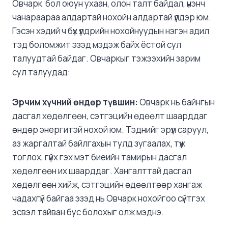
Овчарк бол оюун ухаан, олон талт байдал, үнэнч
чанараараа алдартай нохойн алдартай үүлдэр юм.
Гэсэн хэдий ч бүх үүлдрийн нохойнуудын нэгэн адил
тэд боломжит эзэд мэдэж байх ёстой сул
талуудтай байдаг. Овчаркыг тэжээхийн зарим
сул талуудад:
Эрчим
хүчний өндөр түвшин:
Овчарк нь байнгын
дасгал хөдөлгөөн, сэтгэцийн өдөөлт шаарддаг
өндөр энергитэй нохой юм. Тэднийг эрүүл саруул,
аз жаргалтай байлгахын тулд зугаалах, түүж
тоглох, гүйх гэх мэт биеийн тамирын дасгал
хөдөлгөөн их шаарддаг. Хангалттай дасгал
хөдөлгөөн хийж, сэтгэцийн өдөөлтөөр хангаж
чадахгүй байгаа эзэд нь Овчарк нохойгоо сүйтгэх
эсвэл тайван бус болохыг олж мэднэ.