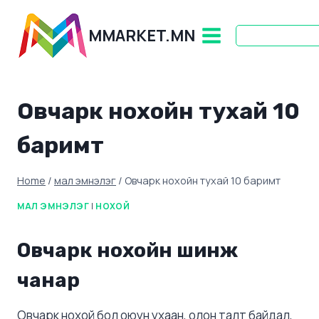
Skip
to
MMARKET.MN
content
Овчарк нохойн тухай 10
баримт
Home
/
мал эмнэлэг
/
Овчарк нохойн тухай 10 баримт
МАЛ ЭМНЭЛЭГ
|
НОХОЙ
Овчарк
нохойн
шинж
чанар
Овчарк нохой бол оюун ухаан, олон талт байдал,