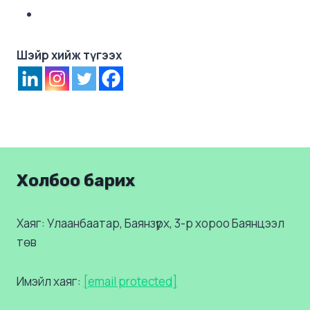
Шэйр хийж түгээх
Холбоо барих
Хаяг: Улаанбаатар, Баянзүрх, 3-р хороо Баянцээл
төв
Имэйл хаяг:
[email protected]