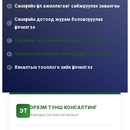
Санхүүгийн үйл ажиллагааг сайжруулах зөвөлгөө
Санхүүгийн дотоод журам боловсруулах
үйлчилгээ
Санхүүгийн программын сургалт, нэвтрүүлэлт
Системтэй санхүүгийн баг бүрдүүлэх нь сургалт
Хяналтын тооллого хийх үйлчилгээ
ЭРХЭМ ТҮНШ КОНСАЛТИНГ
ЭТ
Хамтдаа Системтэй хөгжье!