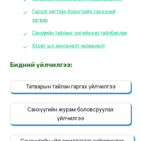
Гэрээт нягтлан бодогчийн гэрээний
загвар
Санхүүгийн тайланг энгийнээр тайлбарлая
Ххоат-ын хөнгөлөлт чөлөөлөлт
Бидний үйлчилгээ:
Татварын тайлан гаргах үйлчилгээ
Санхүүгийн журам боловсруулах
үйлчилгээ
Санхүүгийн үйл ажиллагааг сайжруулах