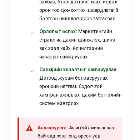
салбар, бүтээгдэхүүнийг хаах, илүүдэл
орон тоо цомхотгох, шаардлагагүй
бэлтгэн нийлүүлэгчдээс татгалзах.
Орлогыг өсгөх:
Маркетингийн
стратегиа дахин шинжлэх, шинэ
зах зээл хайх, үйлчилгээний
чанарыг сайжруулах.
Санхүүгийн хяналтыг сайжруулах:
Дотоод журам боловсруулах,
ерөнхий нягтлан бодогчтой
хамтран ажиллах, цахим бүртгэлийн
систем нэвтрүүлэх.
Анхааруулга:
Ашиггүй ажилласаар
байгаад зээл, өрөнд орсон үед