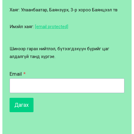
Хаяг: Улаанбаатар, Баянзүрх, 3-р хороо Баянцээл төв
Имэйл хаяг:
[email protected]
Шинээр гарах нийтлэл, бүтээгдэхүүн бүрийг цаг
алдалгүй танд хүргэе.
Email
*
Дагах