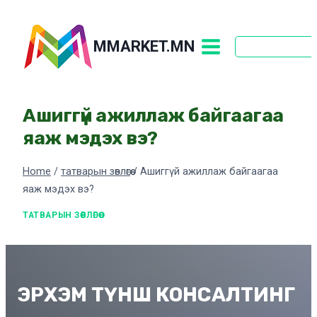
Skip
to
MMARKET.MN
content
Ашиггүй ажиллаж байгаагаа
яаж мэдэх вэ?
Home
/
татварын зөвлөгөө
/
Ашиггүй ажиллаж байгаагаа
яаж мэдэх вэ?
ТАТВАРЫН ЗӨВЛӨГӨӨ
ЭРХЭМ ТҮНШ КОНСАЛТИНГ