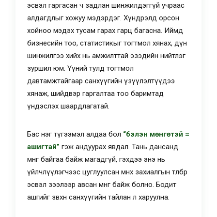
эсвэл гаргасан ч задлан шинжилдэггүй учраас
алдагдлыг хожуу мэдэрдэг. Хүндрэлд орсон
хойноо мэдэх тусам гарах гарц багасна. Иймд
бизнесийн тоо, статистикыг тогтмол хянах, дүн
шинжилгээ хийх нь амжилттай эзэдийн нийтлэг
зуршил юм. Үүний тулд тогтмол
давтамжтайгаар санхүүгийн үзүүлэлтүүдээ
хянаж, шийдвэр гаргалтаа тоо баримтад
үндэслэх шаардлагатай.
Бас нэг түгээмэл алдаа бол
“бэлэн мөнгөтэй =
ашигтай”
гэж андуурах явдал. Тань дансанд
мөнгө байгаа байж магадгүй, гэхдээ энэ нь
үйлчлүүлэгчээс цуглуулсан өмнөх захиалгын төлбөр
эсвэл зээлээр авсан мөнгө байж болно. Бодит
ашгийг зөвхөн санхүүгийн тайлан л харуулна.