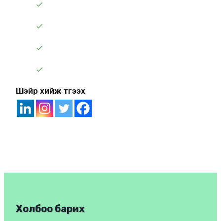
Шэйр хийж түгээх
Холбоо барих