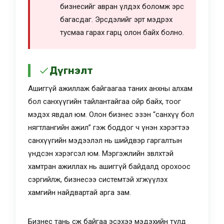
бизнесийг авран үлдэх боломж эрс
багасдаг. Эрсдэлийг эрт мэдрэх
тусмаа гарах гарц олон байх болно.
Дүгнэлт
Ашиггүй ажиллаж байгаагаа таних анхны алхам
бол санхүүгийн тайлантайгаа ойр байх, тоог
мэдэх явдал юм. Олон бизнес эзэн “санхүү бол
нягтлангийн ажил” гэж боддог ч үнэн хэрэгтээ
санхүүгийн мэдээлэл нь шийдвэр гаргалтын
үндсэн хэрэгсэл юм. Мэргэжлийн зөвлөхтэй
хамтран ажиллах нь ашиггүй байдалд орохоос
сэргийлж, бизнесээ системтэй хөгжүүлэх
хамгийн найдвартай арга зам.
Бизнес тань өсөж байгаа эсэхээ мэдэхийн тулд