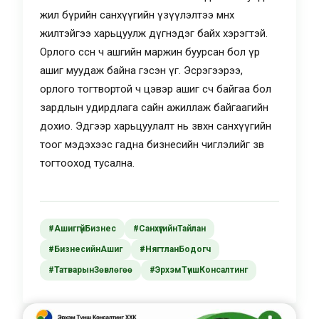
жил бүрийн санхүүгийн үзүүлэлтээ өмнөх
жилтэйгээ харьцуулж дүгнэдэг байх хэрэгтэй.
Орлого өссөн ч ашгийн маржин буурсан бол үр
ашиг муудаж байна гэсэн үг. Эсрэгээрээ,
орлого тогтвортой ч цэвэр ашиг өсч байгаа бол
зардлын удирдлага сайн ажиллаж байгаагийн
дохио. Эдгээр харьцуулалт нь зөвхөн санхүүгийн
тоог мэдэхээс гадна бизнесийн чиглэлийг зөв
тогтооход тусална.
#АшиггүйБизнес
#СанхүүгийнТайлан
#БизнесийнАшиг
#НягтланБодогч
#ТатварынЗөвлөгөө
#ЭрхэмТүншКонсалтинг