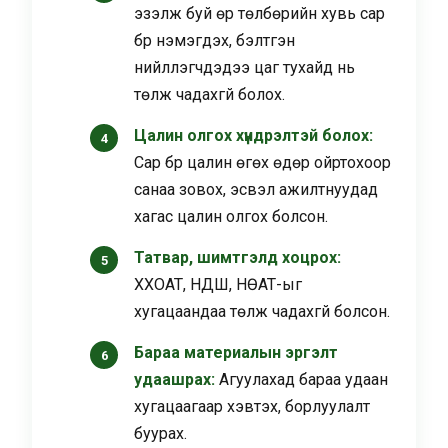
эзэлж буй өр төлбөрийн хувь сар
бүр нэмэгдэх, бэлтгэн
нийлүүлэгчдэдээ цаг тухайд нь
төлж чадахгүй болох.
Цалин олгох хүндрэлтэй болох:
Сар бүр цалин өгөх өдөр ойртохоор
санаа зовох, эсвэл ажилтнуудад
хагас цалин олгох болсон.
Татвар, шимтгэлд хоцрох:
ХХОАТ, НДШ, НӨАТ-ыг
хугацаандаа төлж чадахгүй болсон.
Бараа материалын эргэлт
удаашрах:
Агуулахад бараа удаан
хугацаагаар хэвтэх, борлуулалт
буурах.