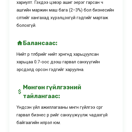
хариулт. Гэхдээ цэвэр ашиг эерэг гарсан ч
ашгийн маржин маш бага (2–3%) бол бизнесийн
өсөлтийг хангахад хүрэлцэхгүй гэдгийг мартаж
болохгүй.
Балансаас:
Нийт өр төлбөрийг нийт хөрөнгөнд харьцуулсан
харьцаа 0.7-оос дээш гарвал санхүүгийн
эрсдэлд орсон гэдгийг харуулна.
Мөнгөн гүйлгээний
тайлангаас:
Үндсэн үйл ажиллагааны мөнгөн гүйлгээ сөрөг
гарвал бизнес өөрөө өөрийгөө санхүүжүүлж чадахгүй
байгаагийн илрэл юм.