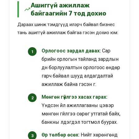
Ашиггүй ажиллаж
байгаагийн 7 тод дохио
Дараах шинж тэмдгүүд илэрч байвал бизнес
тань ашиггүй ажиллаж байгаа гэсэн дохио юм:
Орлогоос зардал давах:
Сар
бүрийн орлогын тайланд зардлын
дүн борлуулалтын орлогоос өндөр
гарч байвал шууд алдагдалтай
ажиллаж байна гэсэн үг.
Мөнгөн гүйлгээ хасах гарах:
Үндсэн үйл ажиллагааны цэвэр
мөнгөн гүйлгээ сөрөг утгатай байх,
банкны үлдэгдэл тогтмол буурах.
Өр төлбөр өсөх:
Нийт хөрөнгөнд