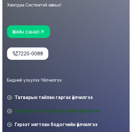
Хамтдаа Системтэй хөгжье!
Үнийн санал
7220-0088
Бидний үзүүлэх Үйлчилгээ:
Татварын тайлан гаргах үйлчилгээ
Ерөнхий нягтлан бодогчийн үйлчилгээ
Гэрээт нягтлан бодогчийн үйлчилгээ