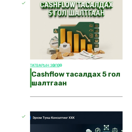
ТАТВАРЫН ЗӨВЛӨГӨӨ
Cashflow тасалдах 5 гол
шалтгаан