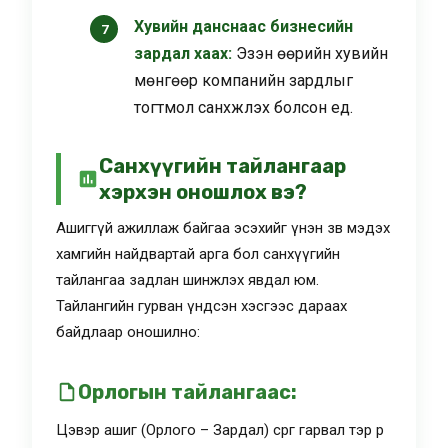
Хувийн данснаас бизнесийн
зардал хаах:
Эзэн өөрийн хувийн
мөнгөөр компанийн зардлыг
тогтмол санхүүжүүлэх болсон үед.
Санхүүгийн тайлангаар
хэрхэн оношлох вэ?
Ашиггүй ажиллаж байгаа эсэхийг үнэн зөв мэдэх
хамгийн найдвартай арга бол санхүүгийн
тайлангаа задлан шинжлэх явдал юм.
Тайлангийн гурван үндсэн хэсгээс дараах
байдлаар оношилно:
Орлогын тайлангаас:
Цэвэр ашиг (Орлого – Зардал) сөрөг гарвал тэр өөрөө