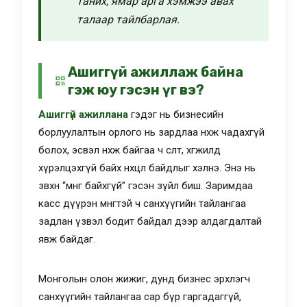
таних, ямар арга хэмжээ авах
талаар тайлбарлая.
Ашиггүй ажиллаж байна
гэж юу гэсэн үг вэ?
Ашиггүй ажиллана
гэдэг нь бизнесийн
борлуулалтын орлого нь зардлаа нөхөж чадахгүй
болох, эсвэл нөхөж байгаа ч өсөлт, хөгжилд
хүрэлцэхгүй байх нөхцөл байдлыг хэлнэ. Энэ нь
зөвхөн “мөнгө байхгүй” гэсэн зүйл биш. Заримдаа
касс дүүрэн мөнгөтэй ч санхүүгийн тайлангаа
задлан үзвэл бодит байдал дээр алдагдалтай
явж байдаг.
Монголын олон жижиг, дунд бизнес эрхлэгч
санхүүгийн тайлангаа сар бүр гаргадаггүй,