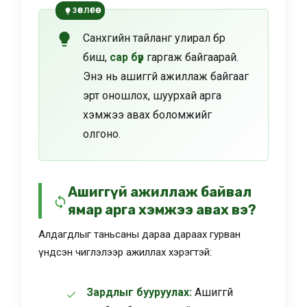
ЗӨВЛӨГӨӨ
Санхүүгийн тайланг улирал бүр
биш,
сар бүр
гаргаж байгаарай.
Энэ нь ашиггүй ажиллаж байгааг
эрт оношлох, шуурхай арга
хэмжээ авах боломжийг
олгоно.
Ашиггүй ажиллаж байвал
ямар арга хэмжээ авах вэ?
Алдагдлыг таньсаны дараа дараах гурван
үндсэн чиглэлээр ажиллах хэрэгтэй:
Зардлыг бууруулах:
Ашиггүй