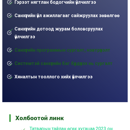
Гэрээт нягтлан бодогчийн үйлчилгээ
Санхүүгийн үйл ажиллагааг сайжруулах зөвөлгөө
Санхүүгийн дотоод журам боловсруулах
үйлчилгээ
Санхүүгийн программын сургалт, нэвтрүүлэлт
Системтэй санхүүгийн баг бүрдүүлэх нь сургалт
Хяналтын тооллого хийх үйлчилгээ
Холбоотой линк
Татварын тайлан өгөх хугацаа 2023 он