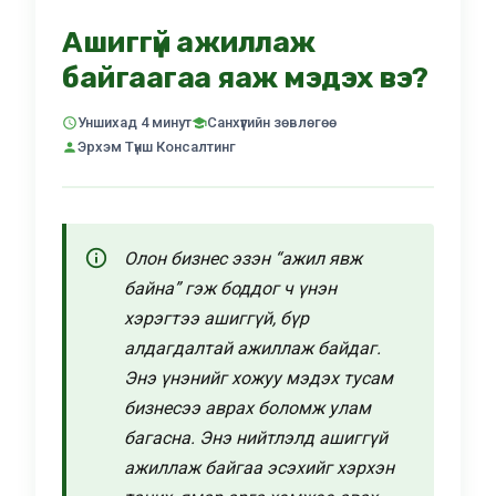
Ашиггүй ажиллаж
байгаагаа яаж мэдэх вэ?
Уншихад 4 минут
Санхүүгийн зөвлөгөө
Эрхэм Түнш Консалтинг
Олон бизнес эзэн “ажил явж
байна” гэж боддог ч үнэн
хэрэгтээ ашиггүй, бүр
алдагдалтай ажиллаж байдаг.
Энэ үнэнийг хожуу мэдэх тусам
бизнесээ аврах боломж улам
багасна. Энэ нийтлэлд ашиггүй
ажиллаж байгаа эсэхийг хэрхэн