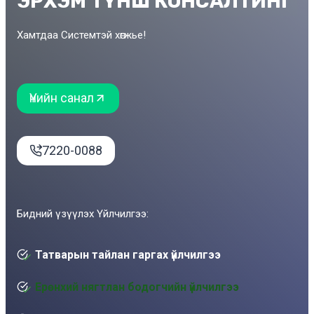
ЭРХЭМ ТҮНШ КОНСАЛТИНГ
Хамтдаа Системтэй хөгжье!
Үнийн санал
7220-0088
Бидний үзүүлэх Үйлчилгээ:
Татварын тайлан гаргах үйлчилгээ
Ерөнхий нягтлан бодогчийн үйлчилгээ