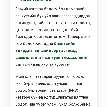
Ерөнхий нягтлан бодогч бол компанийн
санхүүгийн бүх үйл ажиллагааг удирдан
зохицуулж, тайлагналт, татварын төлөвлөлт,
дотоод хяналтын тогтолцоог бий
болгодог мэргэжилтэн юм. Тэрээр зөвхөн
тоо бодохоос гадна
бизнесийн
удирдлагад шийдвэр гаргахад
шаардлагатай санхүүгийн мэдээллийг
цаг тухайд нь хүргэх үүрэгтэй.
Монголын татварын хууль тогтоомж
жил бүр өөрчлөгдөж, олон улсын нягтлан
бодох бүртгэлийн стандарт (IFRS)
нэвтэрч буй өнөө үед туршлагатай нягтлан
бодогчийн үүрэг улам чухал болж байна.