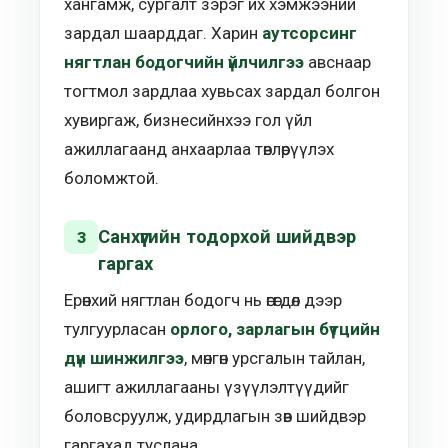
хангамж, сургалт зэрэг их хэмжээний
зардал шаарддаг. Харин
аутсорсинг
нягтлан бодогчийн үйлчилгээ
авснаар
тогтмол зардлаа хувьсах зардал болгон
хувиргаж, бизнесийнхээ гол үйл
ажиллагаанд анхаарлаа төвлөрүүлэх
боломжтой.
Санхүүгийн тодорхой шийдвэр
3
гаргах
Ерөнхий нягтлан бодогч нь өгөгдөл дээр
тулгуурласан
орлого, зарлагын бүтцийн
дүн шинжилгээ
, мөнгөн урсгалын тайлан,
ашигт ажиллагааны үзүүлэлтүүдийг
боловсруулж, удирдлагын зөв шийдвэр
гаргахад туслана.