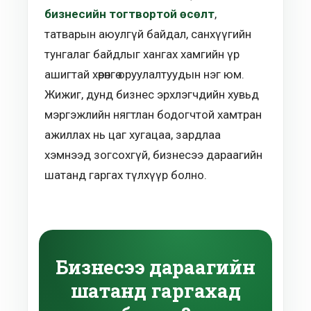
бизнесийн тогтвортой өсөлт
,
татварын аюулгүй байдал, санхүүгийн
тунгалаг байдлыг хангах хамгийн үр
ашигтай хөрөнгө оруулалтуудын нэг юм.
Жижиг, дунд бизнес эрхлэгчдийн хувьд
мэргэжлийн нягтлан бодогчтой хамтран
ажиллах нь цаг хугацаа, зардлаа
хэмнээд зогсохгүй, бизнесээ дараагийн
шатанд гаргах түлхүүр болно.
Бизнесээ дараагийн
шатанд гаргахад