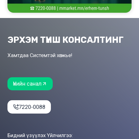
ЭРХЭМ ТҮНШ КОНСАЛТИНГ
Хамтдаа Системтэй хөгжье!
Үнийн санал
7220-0088
Бидний үзүүлэх Үйлчилгээ: