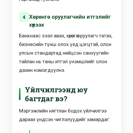
Хөрөнгө оруулагчийн итгэлийг
4
хүлээх
Банкнаас зээл авах, хөрөнгө оруулагч татах,
бизнесийн түнш олох үед цэгцтэй, олон
улсын стандартад нийцсэн санхүүгийн
тайлан нь таны итгэл үнэмшлийг олон
дахин нэмэгдүүлнэ.
Үйлчилгээнд юу
багтдаг вэ?
Мэргэжлийн нягтлан бодох үйлчилгээ
дараах үндсэн чиглэлүүдийг хамардаг: