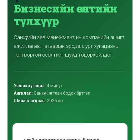
Бизнесийн өсөлтийн
түлхүүр
Санхүүгийн зөв менежмент нь компанийн ашигт
ажиллагаа, татварын эрсдэл, урт хугацааны
тогтвортой өсөлтийг шууд тодорхойлдог.
Унших хугацаа:
4 минут
Ангилал:
Санхүү, Нягтлан бодох бүртгэл
Шинэчлэгдсэн:
2026 он
нөөгийн өрсөлдөөнт зах зээлд бизнес