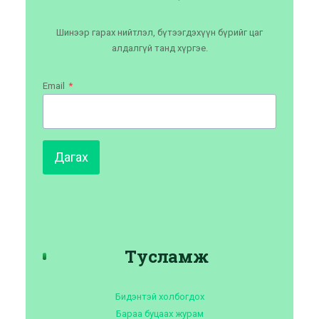
Шинээр гарах нийтлэл, бүтээгдэхүүн бүрийг цаг
алдалгүй танд хүргэе.
Email
*
Дагах
Тусламж
Бидэнтэй холбогдох
Бараа буцаах журам