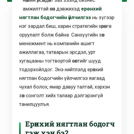
амжилттай өсөн дэвжихэд
ерөнхий
нягтлан бодогчийн үйлчилгээ
нь зүгээр
нэг зардал биш, харин стратегийн хөрөнгө
оруулалт болж байна. Санхүүгийн зөв
менежмент нь компанийн ашигт
ажиллагаа, татварын эрсдэл, урт
хугацааны тогтвортой өсөлтийг шууд
тодорхойлдог. Энэ нийтлэлд ерөнхий
нягтлан бодогчийн үйлчилгээ яагаад
чухал болох, ямар давуу талтай, хэрхэн
зөв сонголт хийх талаар дэлгэрэнгүй
танилцуулъя.
Ерөнхий нягтлан бодогч
гэж хэн бэ?