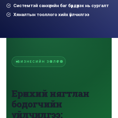
Системтэй санхүүгийн баг бүрдүүлэх нь сургалт
Хяналтын тооллого хийх үйлчилгээ
БИЗНЕСИЙН ЗӨВЛӨГӨӨ
Ерөнхий нягтлан
бодогчийн
үйлчилгээ: