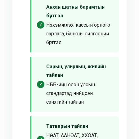
Анхан шатны баримтын
бүртгэл
Нэхэмжлэх, кассын орлого
зарлага, банкны гүйлгээний
бүртгэл
Сарын, улирлын, жилийн
тайлан
НББ-ийн олон улсын
стандартад нийцсэн
санхүүгийн тайлан
Татварын тайлан
НӨАТ, ААНОАТ, ХХОАТ,