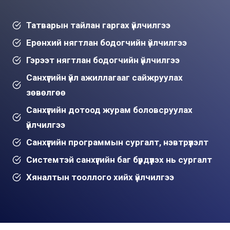
Татварын тайлан гаргах үйлчилгээ
Ерөнхий нягтлан бодогчийн үйлчилгээ
Гэрээт нягтлан бодогчийн үйлчилгээ
Санхүүгийн үйл ажиллагааг сайжруулах
зөвөлгөө
Санхүүгийн дотоод журам боловсруулах
үйлчилгээ
Санхүүгийн программын сургалт, нэвтрүүлэлт
Системтэй санхүүгийн баг бүрдүүлэх нь сургалт
Хяналтын тооллого хийх үйлчилгээ