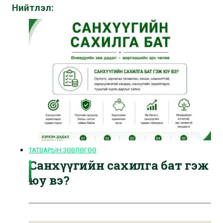
Нийтлэл:
ТАТВАРЫН ЗӨВЛӨГӨӨ
Санхүүгийн сахилга бат гэж
юу вэ?