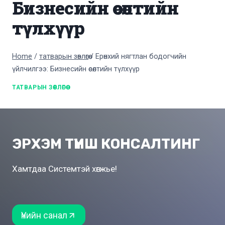
Бизнесийн өсөлтийн
түлхүүр
Home
/
татварын зөвлөгөө
/
Ерөнхий нягтлан бодогчийн
үйлчилгээ: Бизнесийн өсөлтийн түлхүүр
ТАТВАРЫН ЗӨВЛӨГӨӨ
ЭРХЭМ ТҮНШ КОНСАЛТИНГ
Хамтдаа Системтэй хөгжье!
Үнийн санал