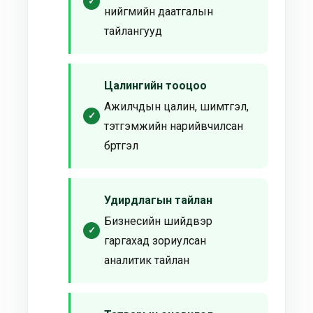
нийгмийн даатгалын
тайлангууд
Цалингийн тооцоо
Ажилчдын цалин, шимтгэл,
тэтгэмжийн нарийвчилсан
бүртгэл
Удирдлагын тайлан
Бизнесийн шийдвэр
гаргахад зориулсан
аналитик тайлан