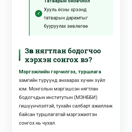
Татварын оновчлол
Хууль ёсны хүрээнд
татварын дарамтыг
бууруулах зөвлөгөө
Зөв нягтлан бодогчоо
хэрхэн сонгох вэ?
Мэргэжлийн гэрчилгээ, туршлага
хамгийн түрүүнд анхаарах хүчин зүйл
юм. Монголын мэргэшсэн нягтлан
бодогчдын институтын (МЭНББИ)
гишүүнчлэлтэй, тухайн салбарт ажиллаж
байсан туршлагатай мэргэжилтэн
сонгох нь чухал.