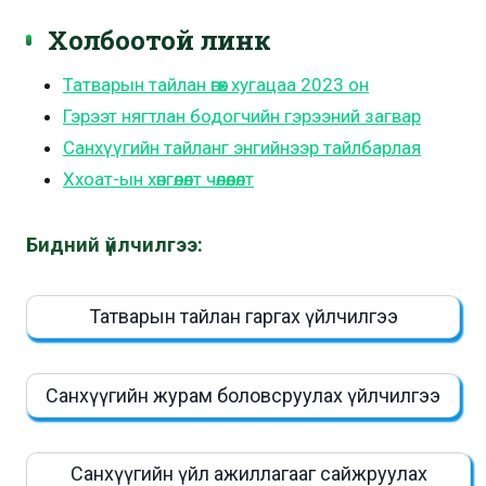
Холбоотой линк
Татварын тайлан өгөх хугацаа 2023 он
Гэрээт нягтлан бодогчийн гэрээний загвар
Санхүүгийн тайланг энгийнээр тайлбарлая
Ххоат-ын хөнгөлөлт чөлөөлөлт
Бидний үйлчилгээ:
Татварын тайлан гаргах үйлчилгээ
Санхүүгийн журам боловсруулах үйлчилгээ
Санхүүгийн үйл ажиллагааг сайжруулах