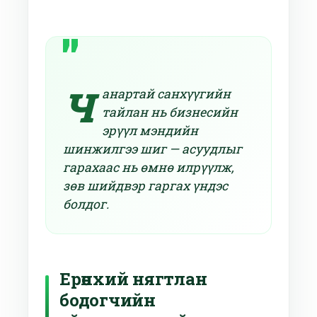
Ч
анартай санхүүгийн
тайлан нь бизнесийн
эрүүл мэндийн
шинжилгээ шиг — асуудлыг
гарахаас нь өмнө илрүүлж,
зөв шийдвэр гаргах үндэс
болдог.
Ерөнхий нягтлан
бодогчийн