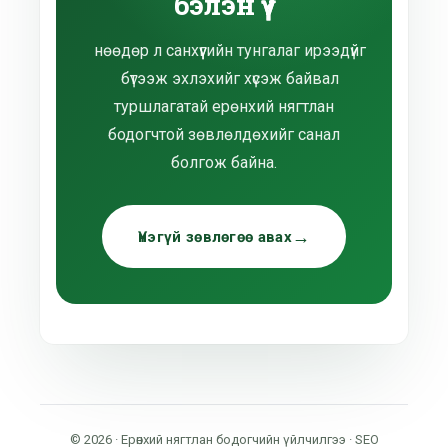
бэлэн үү?
нөөдөр л санхүүгийн тунгалаг ирээдүйг
бүтээж эхлэхийг хүсэж байвал
туршлагатай ерөнхий нягтлан
бодогчтой зөвлөлдөхийг санал
болгож байна.
Үнэгүй зөвлөгөө авах
© 2026 · Ерөнхий нягтлан бодогчийн үйлчилгээ · SEO