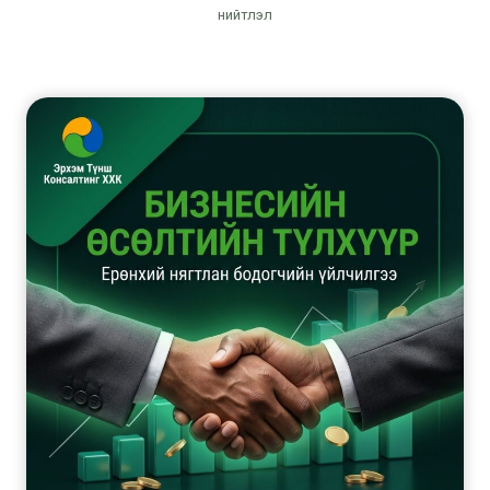
нийтлэл