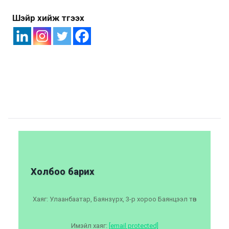
Шэйр хийж түгээх
Холбоо барих
Хаяг: Улаанбаатар, Баянзүрх, 3-р хороо Баянцээл төв
Имэйл хаяг:
[email protected]