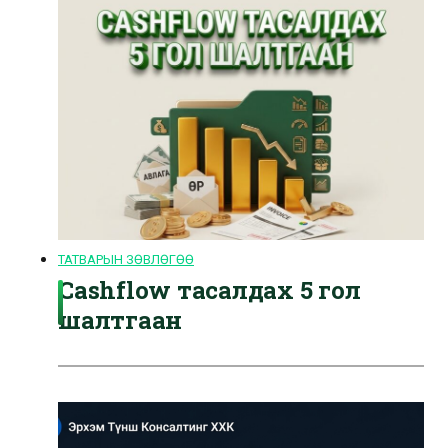
ТАТВАРЫН ЗӨВЛӨГӨӨ
Cashflow тасалдах 5 гол
шалтгаан