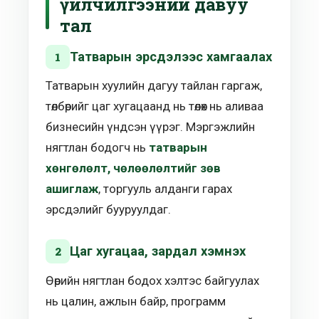
үйлчилгээний давуу
тал
Татварын эрсдэлээс хамгаалах
1
Татварын хуулийн дагуу тайлан гаргаж,
төлбөрийг цаг хугацаанд нь төлөх нь аливаа
бизнесийн үндсэн үүрэг. Мэргэжлийн
нягтлан бодогч нь
татварын
хөнгөлөлт, чөлөөлөлтийг зөв
ашиглаж
, торгууль алданги гарах
эрсдэлийг бууруулдаг.
Цаг хугацаа, зардал хэмнэх
2
Өөрийн нягтлан бодох хэлтэс байгуулах
нь цалин, ажлын байр, программ