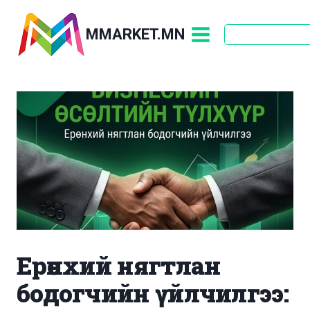
Skip
to
MMARKET.MN
content
Ерөнхий нягтлан
бодогчийн үйлчилгээ: