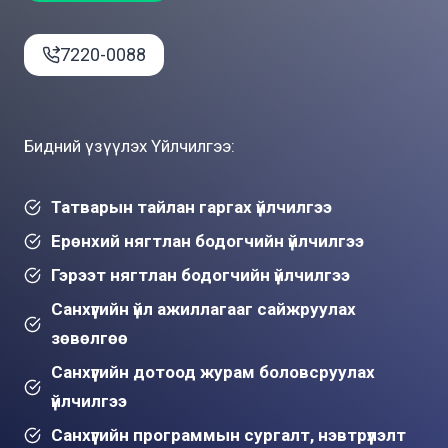
7220-0088
Бидний үзүүлэх Үйлчилгээ:
Татварын тайлан гаргах үйлчилгээ
Ерөнхий нягтлан бодогчийн үйлчилгээ
Гэрээт нягтлан бодогчийн үйлчилгээ
Санхүүгийн үйл ажиллагааг сайжруулах
зөвөлгөө
Санхүүгийн дотоод журам боловсруулах
үйлчилгээ
Санхүүгийн программын сургалт, нэвтрүүлэлт