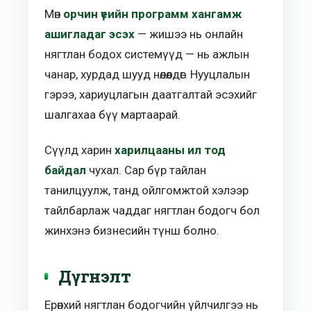
Мөн
орчин үеийн программ хангамж
ашигладаг эсэх
— жишээ нь онлайн
нягтлан бодох системүүд — нь ажлын
чанар, хурдад шууд нөлөөлдөг. Нууцлалын
гэрээ, хариуцлагын даатгалтай эсэхийг
шалгахаа бүү мартаарай.
Сүүлд харин
харилцааны ил тод
байдал
чухал. Сар бүр тайлан
танилцуулж, танд ойлгомжтой хэлээр
тайлбарлаж чаддаг нягтлан бодогч бол
жинхэнэ бизнесийн түнш болно.
Дүгнэлт
Ерөнхий нягтлан бодогчийн үйлчилгээ нь