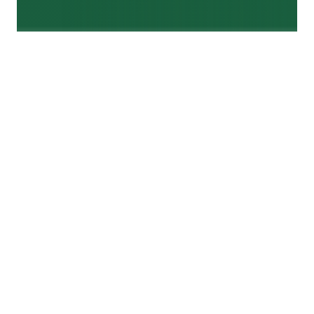
Орчин үеийн бизнесийн ертөнцөд
санхүүгийн менежер
нь зөвхөн тоо
тоолох мэргэжилтэн биш, харин
компанийн стратеги, өсөлт,
тогтвортой байдлыг тодорхойлох гол
баг тоглогч болоод байна. Цахим
шилжилт, эдийн засгийн тогтворгүй
байдал, шинэ зохицуулалтуудын дунд
карьераа ахиулахыг хүсэж буй