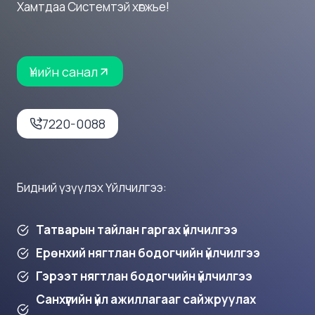
Хамтдаа Системтэй хөгжье!
Үнийн санал
7220-0088
Бидний үзүүлэх Үйлчилгээ:
Татварын тайлан гаргах үйлчилгээ
Ерөнхий нягтлан бодогчийн үйлчилгээ
Гэрээт нягтлан бодогчийн үйлчилгээ
Санхүүгийн үйл ажиллагааг сайжруулах