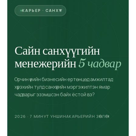
КАРЬЕР · САНХҮҮ
Сайн санхүүгийн
менежерийн
5
чадвар
Орчин үеийн бизнесийн ертөнцөд амжилтад
хүрэхийн тулд санхүүгийн мэргэжилтэн ямар
чадварыг эзэмшсэн байх ёстой вэ?
2026 · 7 МИНУТ УНШИНА
КАРЬЕРИЙН ЗӨВЛӨГӨӨ