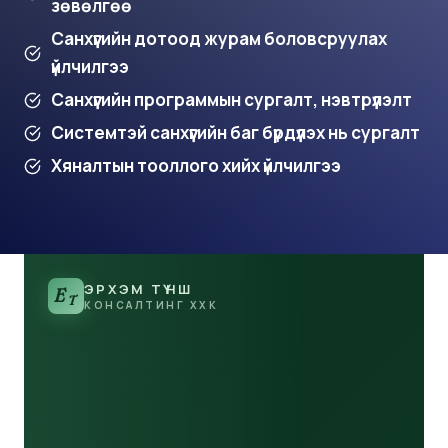
зөвөлгөө
Санхүүгийн дотоод журам боловсруулах
үйлчилгээ
Санхүүгийн программын сургалт, нэвтрүүлэлт
Системтэй санхүүгийн баг бүрдүүлэх нь сургалт
Хяналтын тооллого хийх үйлчилгээ
ЭРХЭМ ТҮНШ
E
T
КОНСАЛТИНГ ХХК