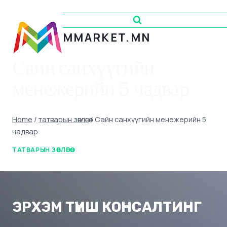
Skip
to
content
MMARKET.MN
Сайн санхүүгийн
менежерийн 5 чадвар
Home
/
татварын зөвлөгөө
/
Сайн санхүүгийн менежерийн 5
чадвар
ТАТВАРЫН ЗӨВЛӨГӨӨ
ЭРХЭМ ТҮНШ КОНСАЛТИНГ