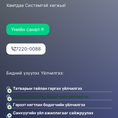
Хамтдаа Системтэй хөгжье!
Үнийн санал
7220-0088
Бидний үзүүлэх Үйлчилгээ:
Татварын тайлан гаргах үйлчилгээ
Ерөнхий нягтлан бодогчийн үйлчилгээ
Гэрээт нягтлан бодогчийн үйлчилгээ
Санхүүгийн үйл ажиллагааг сайжруулах