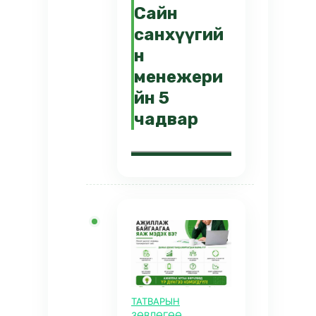
Сайн
санхүүгий
н
менежери
йн 5
чадвар
ТАТВАРЫН
ЗӨВЛӨГӨӨ