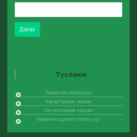
Дагах
Тусламж
Бидэнтэй холбогдох
Бараа буцаах журам
Үйлчилгээний нөхцөл
Хөрөнгө оруулагч болох уу?