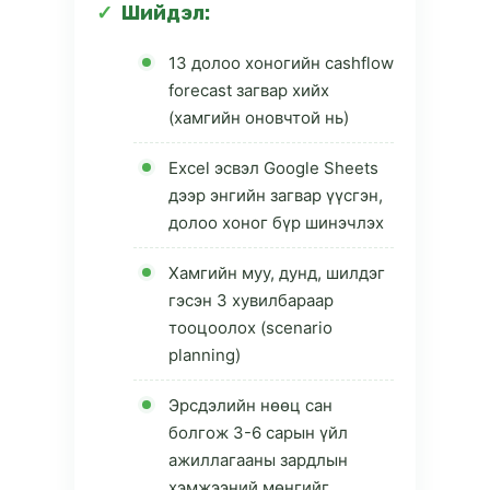
Шийдэл:
13 долоо хоногийн cashflow
forecast загвар хийх
(хамгийн оновчтой нь)
Excel эсвэл Google Sheets
дээр энгийн загвар үүсгэн,
долоо хоног бүр шинэчлэх
Хамгийн муу, дунд, шилдэг
гэсэн 3 хувилбараар
тооцоолох (scenario
planning)
Эрсдэлийн нөөц сан
болгож 3-6 сарын үйл
ажиллагааны зардлын
хэмжээний мөнгийг