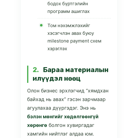
бодох бүртгэлийн
программ ашиглах
Том нэхэмжлэхийг
хэсэгчлэн авах буюу
milestone payment схем
хэрэглэх
2.
Бараа материалын
илүүдэл нөөц
Олон бизнес эрхлэгчид “хямдхан
байхад нь авах” гэсэн зарчмаар
агуулахаа дүүргэдэг. Энэ нь
бэлэн мөнгийг хөдөлгөөнгүй
хөрөнгө
болгон хувиргадаг
хамгийн нийтлэг алдаа юм.