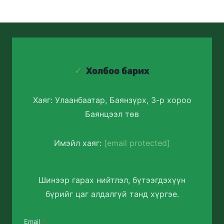
Холбоо барих
Хаяг: Улаанбаатар, Баянзүрх, 3-р хороо
Баянцээл төв
Имэйл хаяг:
[email protected]
Шинээр гарах нийтлэл, бүтээгдэхүүн
бүрийг цаг алдалгүй танд хүргэе.
Email
*