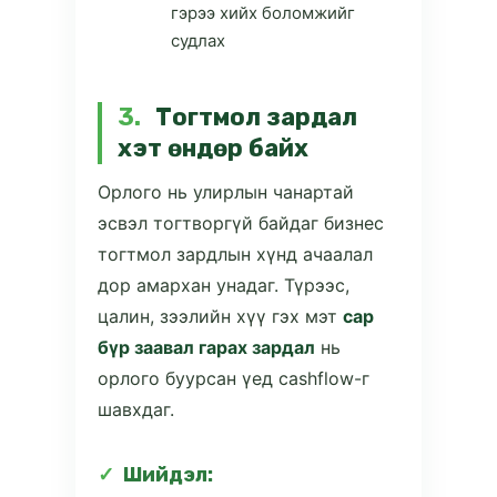
гэрээ хийх боломжийг
судлах
3.
Тогтмол зардал
хэт өндөр байх
Орлого нь улирлын чанартай
эсвэл тогтворгүй байдаг бизнес
тогтмол зардлын хүнд ачаалал
дор амархан унадаг. Түрээс,
цалин, зээлийн хүү гэх мэт
сар
бүр заавал гарах зардал
нь
орлого буурсан үед cashflow-г
шавхдаг.
Шийдэл: