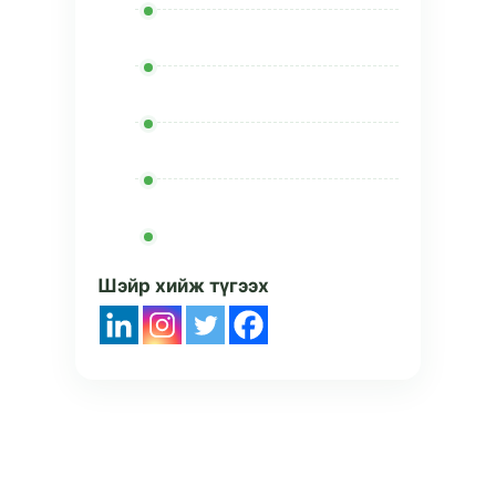
Шэйр хийж түгээх