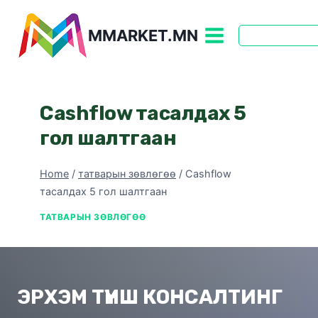
Skip
to
MMARKET.MN
content
Cashflow тасалдах 5
гол шалтгаан
Home
/
татварын зөвлөгөө
/
Cashflow
тасалдах 5 гол шалтгаан
ТАТВАРЫН ЗӨВЛӨГӨӨ
ЭРХЭМ ТҮНШ КОНСАЛТИНГ