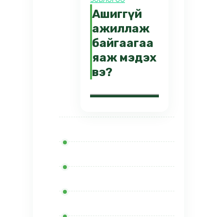
Ашиггүй
ажиллаж
байгаагаа
яаж мэдэх
вэ?