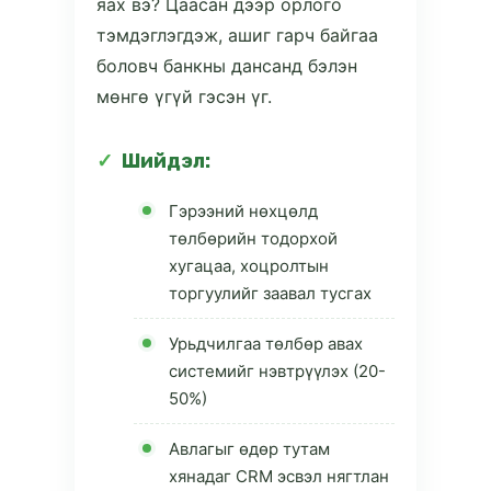
яах вэ? Цаасан дээр орлого
тэмдэглэгдэж, ашиг гарч байгаа
боловч банкны дансанд бэлэн
мөнгө үгүй гэсэн үг.
Шийдэл:
Гэрээний нөхцөлд
төлбөрийн тодорхой
хугацаа, хоцролтын
торгуулийг заавал тусгах
Урьдчилгаа төлбөр авах
системийг нэвтрүүлэх (20-
50%)
Авлагыг өдөр тутам
хянадаг CRM эсвэл нягтлан