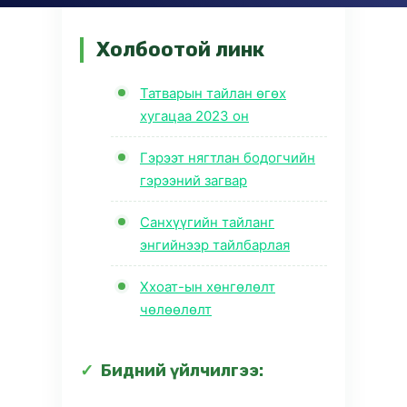
Холбоотой линк
Татварын тайлан өгөх
хугацаа 2023 он
Гэрээт нягтлан бодогчийн
гэрээний загвар
Санхүүгийн тайланг
энгийнээр тайлбарлая
Ххоат-ын хөнгөлөлт
чөлөөлөлт
Бидний үйлчилгээ: