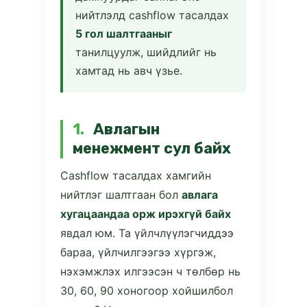
нийтлэлд cashflow тасалдах
5 гол шалтгааныг
танилцуулж, шийдлийг нь
хамтад нь авч үзье.
1.
Авлагын
менежмент сул байх
Cashflow тасалдах хамгийн
нийтлэг шалтгаан бол
авлага
хугацаандаа орж ирэхгүй байх
явдал юм. Та үйлчлүүлэгчиддээ
бараа, үйлчилгээгээ хүргэж,
нэхэмжлэх илгээсэн ч төлбөр нь
30, 60, 90 хоногоор хойшилбол