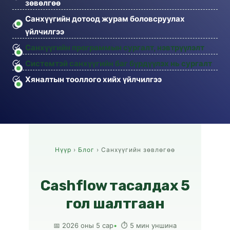
зөвөлгөө
Санхүүгийн дотоод журам боловсруулах
үйлчилгээ
Санхүүгийн программын сургалт, нэвтрүүлэлт
Системтэй санхүүгийн баг бүрдүүлэх нь сургалт
Хяналтын тооллого хийх үйлчилгээ
Нүүр
›
Блог
› Санхүүгийн зөвлөгөө
Cashflow тасалдах 5
гол шалтгаан
📅 2026 оны 5 сар
⏱ 5 мин уншина