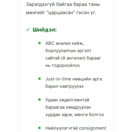
Зарагдахгүй байгаа бараа таны
мөнгийг “царцаасан” гэсэн үг.
Шийдэл:
ABC анализ хийж,
борлуулалтын эргэлт
сайтай (A ангилал) барааг
нь тодорхойлох
Just-in-time нөөцийн арга
барил нэвтрүүлэх
Удаан хөдөлгөөнтэй
бараагаа хямдруулан
хурдан зарж, мөнгө болгох
Нийлүүлэгчтэй consignment