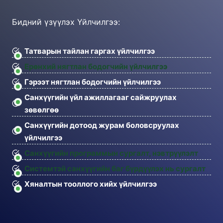
Бидний үзүүлэх Үйлчилгээ:
Татварын тайлан гаргах үйлчилгээ
Ерөнхий нягтлан бодогчийн үйлчилгээ
Гэрээт нягтлан бодогчийн үйлчилгээ
Санхүүгийн үйл ажиллагааг сайжруулах
зөвөлгөө
Санхүүгийн дотоод журам боловсруулах
үйлчилгээ
Санхүүгийн программын сургалт, нэвтрүүлэлт
Системтэй санхүүгийн баг бүрдүүлэх нь сургалт
Хяналтын тооллого хийх үйлчилгээ