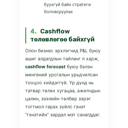
буухгүй байх стратеги
боловсруулах
4.
Cashflow
төлөвлөгөө байхгүй
Олон бизнес эрхлэгчид P&L буюу
ашиг алдагдлын тайланг л харж,
cashflow forecast
буюу бэлэн
мөнгөний урсгалын урьдчилсан
тооцоо хийдэггүй. Үр дүнд нь
татвар төлөх хугацаа, ажилчдын
цалин, зээлийн төлбөр зэрэг
тогтмол гарах зүйлс гэнэт
“гэнэтийн” зардал мэт санагддаг.