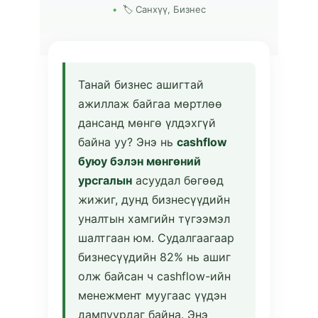
🏷 Санхүү, Бизнес
Танай бизнес ашигтай
ажиллаж байгаа мөртлөө
дансанд мөнгө үлдэхгүй
байна уу? Энэ нь
cashflow
буюу бэлэн мөнгөний
урсгалын
асуудал бөгөөд
жижиг, дунд бизнесүүдийн
уналтын хамгийн түгээмэл
шалтгаан юм. Судалгаагаар
бизнесүүдийн 82% нь ашиг
олж байсан ч cashflow-ийн
менежмент муугаас үүдэн
дампуурдаг байна. Энэ