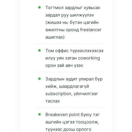
Тогтмол зардлыг хувьсах
зардал руу шилжүүлэх
(жишээ нь: бүтэн цагийн
ажилтны оронд freelancer
ашиглах)
Том оффис түрээслэхээсээ
илүү уян хатан coworking
орон зай авч үзэх
Зардлын аудит улирал бүр
хийж, шаардлагагүй
subscription, үйлчилгээг
таслах
Breakeven point буюу тэг
ашгийн цэгээ тооцоолж,
түүнээс доош орлого