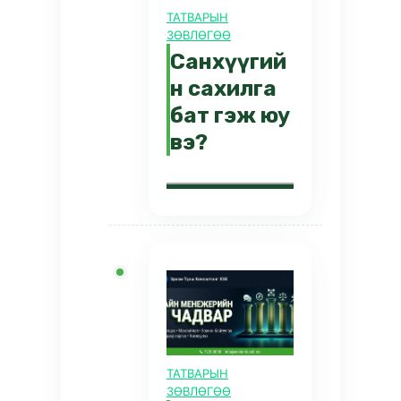
ТАТВАРЫН
ЗӨВЛӨГӨӨ
Санхүүгий
н сахилга
бат гэж юу
вэ?
ТАТВАРЫН
ЗӨВЛӨГӨӨ