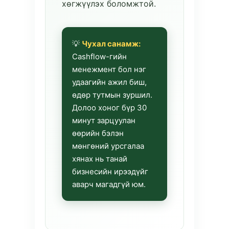
хөгжүүлэх боломжтой.
💡
Чухал санамж:
Cashflow-гийн
менежмент бол нэг
удаагийн ажил биш,
өдөр тутмын зуршил.
Долоо хоног бүр 30
минут зарцуулан
өөрийн бэлэн
мөнгөний урсгалаа
хянах нь танай
бизнесийн ирээдүйг
аварч магадгүй юм.