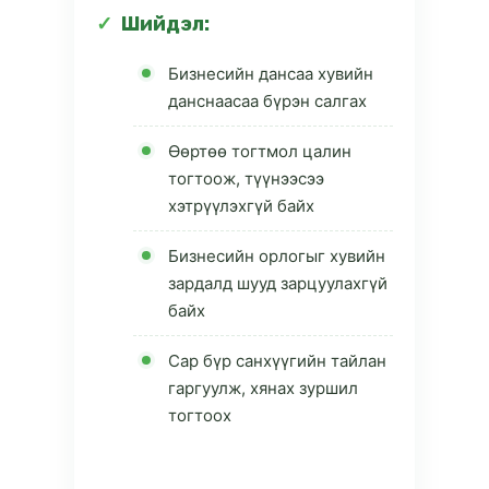
Шийдэл:
Бизнесийн дансаа хувийн
данснаасаа бүрэн салгах
Өөртөө тогтмол цалин
тогтоож, түүнээсээ
хэтрүүлэхгүй байх
Бизнесийн орлогыг хувийн
зардалд шууд зарцуулахгүй
байх
Сар бүр санхүүгийн тайлан
гаргуулж, хянах зуршил
тогтоох