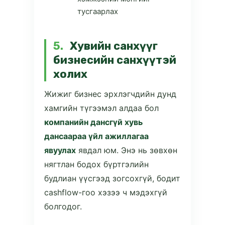
тусгаарлах
5.
Хувийн санхүүг
бизнесийн санхүүтэй
холих
Жижиг бизнес эрхлэгчдийн дунд
хамгийн түгээмэл алдаа бол
компанийн дансгүй хувь
дансаараа үйл ажиллагаа
явуулах
явдал юм. Энэ нь зөвхөн
нягтлан бодох бүртгэлийн
будлиан үүсгээд зогсохгүй, бодит
cashflow-гоо хэзээ ч мэдэхгүй
болгодог.