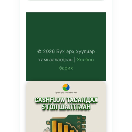
Эрхэм Түнш Консалтинг
ХХК
© 2026 Бүх эрх хуулиар
хамгаалагдсан |
Холбоо
барих