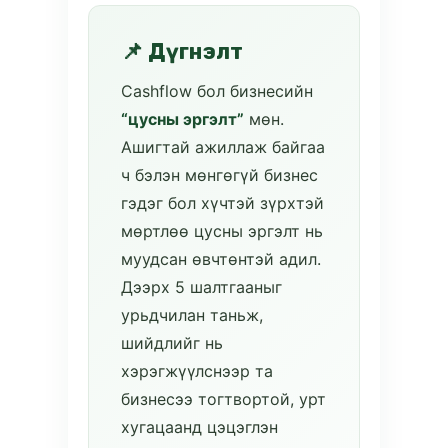
📌 Дүгнэлт
Cashflow бол бизнесийн
“цусны эргэлт”
мөн.
Ашигтай ажиллаж байгаа
ч бэлэн мөнгөгүй бизнес
гэдэг бол хүчтэй зүрхтэй
мөртлөө цусны эргэлт нь
муудсан өвчтөнтэй адил.
Дээрх 5 шалтгааныг
урьдчилан таньж,
шийдлийг нь
хэрэгжүүлснээр та
бизнесээ тогтвортой, урт
хугацаанд цэцэглэн