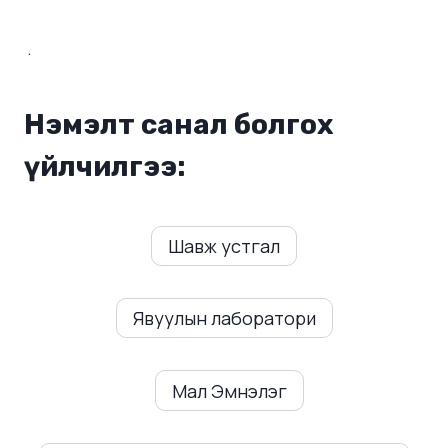
.
Нэмэлт санал болгох
үйлчилгээ:
Шавж устгал
Явуулын лаборатори
Мал Эмнэлэг