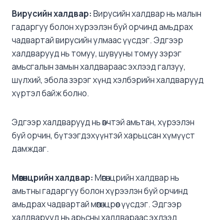
Вирусийн халдвар:
Вирусийн халдвар нь малын
гадаргуу болон хүрээлэн буй орчинд амьдрах
чадвартай вирусийн улмаас үүсдэг. Эдгээр
халдварууд нь томуу, шувууны томуу зэрэг
амьсгалын замын халдвараас эхлээд галзуу,
шүлхий, эбола зэрэг хүнд хэлбэрийн халдварууд
хүртэл байж болно.
Эдгээр халдварууд нь өвчтэй амьтан, хүрээлэн
буй орчин, бүтээгдэхүүнтэй харьцсан хүмүүст
дамждаг.
М
өөгөнцрийн халдвар:
Мөөгөнцрийн халдвар нь
амьтны гадаргуу болон хүрээлэн буй орчинд
амьдрах чадвартай мөөгөнцрөөс үүсдэг. Эдгээр
халдварууд нь арьсны халдвараас эхлээд