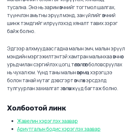
тусална. Энэ нь зарим өвчнийг тогтмол шалгах,
түүнчлэн амьтны эрүүл мэнд, зан үйлийг өвчний
шинж тэмдгийг илрүүлэхэд хяналт тавих зэрэг
байж болно.
Эдгээр алхмуудаас гадна малын эмч, малын эрүүл
мэндийн мэргэжилтэнтэй хамтран малынхаа өвчнөөс
урьдчилан сэргийлэх цогц төлөвлөгөөг боловсруулах
нь чухал юм. Үүнд таны малын өвөрмөц хэрэгцээ
болон танай нутаг дэвсгэрт өвчлөх эрсдэлд
тулгуурлан захиалгат зөвлөмжүүд багтаж болно.
Холбоотой линк
Жавелин хэрэглэх заавар
Ариутгалын бодис хэрэглэх заавар