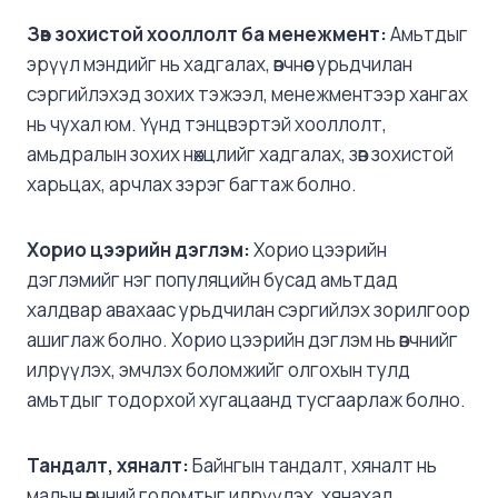
З
өв зохистой хооллолт ба менежмент:
Амьтдыг
эрүүл мэндийг нь хадгалах, өвчнөөс урьдчилан
сэргийлэхэд зохих тэжээл, менежментээр хангах
нь чухал юм. Үүнд тэнцвэртэй хооллолт,
амьдралын зохих нөхцлийг хадгалах, зөв ​​зохистой
харьцах, арчлах зэрэг багтаж болно.
Хорио
цээрийн дэглэм:
Хорио цээрийн
дэглэмийг нэг популяцийн бусад амьтдад
халдвар авахаас урьдчилан сэргийлэх зорилгоор
ашиглаж болно. Хорио цээрийн дэглэм нь өвчнийг
илрүүлэх, эмчлэх боломжийг олгохын тулд
амьтдыг тодорхой хугацаанд тусгаарлаж болно.
Тандалт
, хяналт:
Байнгын тандалт, хяналт нь
малын өвчний голомтыг илрүүлэх, хянахад