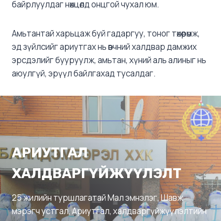
байрлуулдаг нөхцөлд онцгой чухал юм.
Амьтантай харьцаж буй гадаргуу, тоног төхөөрөмж,
эд зүйлсийг ариутгах нь өвчний халдвар дамжих
эрсдэлийг бууруулж, амьтан, хүний ​​аль алиныг нь
аюулгүй, эрүүл байлгахад тусалдаг.
АРИУТГАЛ
ХАЛДВАРГҮЙЖҮҮЛЭЛТ
25 жилийн туршлагатай Мал эмнэлэг, Шавж
мэрэгч устгал, Ариутгал, халдваргүйжүүлэлтийн