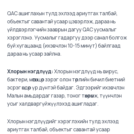
QAC ашиглахын тулд эхлээд ариутгах талбай,
объектыг савантай усаар цэвэрлэж, дараа нь
үйлдвэрлэгчийн зааврын дагуу QAC уусмалыг
хэрэглэнэ. Уусмалыг гадаргуу дээр санал болгож
буй хугацаанд (ихэвчлэн 10-15 минут) байлгаад
дараа нь усаар зайлна.
Хлорын нэгдлүүд:
Хлорын нэгдлүүд нь вирус,
бактери, мөөгөнцөр зэрэг олон төрлийн бичил биетний
эсрэг өндөр үр дүнтэй байдаг. Эдгээрийг ихэвчлэн
Малын амьдардаг газар, тоног төхөөрөмж, түүнчлэн
усыг халдваргүйжүүлэхэд ашигладаг.
Хлорын нэгдлүүдийг хэрэглэхийн тулд эхлээд
ариутгах талбай, объектыг савантай усаар