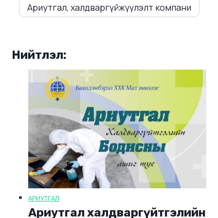
Ариутгал, халдваргүйжүүлэлт компани
Нийтлэл:
АРИУТГАЛ
Ариутгал халдваргүйтгэлийн