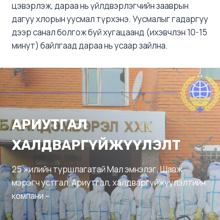
цэвэрлэж, дараа нь үйлдвэрлэгчийн зааврын
дагуу хлорын уусмал түрхэнэ. Уусмалыг гадаргуу
дээр санал болгож буй хугацаанд (ихэвчлэн 10-15
минут) байлгаад дараа нь усаар зайлна.
АРИУТГАЛ
ХАЛДВАРГҮЙЖҮҮЛЭЛТ
25 жилийн туршлагатай Мал эмнэлэг, Шавж
мэрэгч устгал, Ариутгал, халдваргүйжүүлэлтийн
компани –