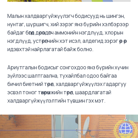
Малын халдваргүйжүүлэгч бодисууд нь шингэн,
нунтаг, шүршигч, хий зэрэг янз бүрийн хэлбэрээр
байдаг бөгөөд дөрөвдөгч аммонийн нэгдлүүд, хлорын
нэгдлүүд, устөрөгчийн хэт исэл, алдегид зэрэг өөр өөр
идэвхтэй найрлагатай байж болно.
Ариутгалын бодисыг сонгохдоо янз бүрийн хүчин
зүйлээс шалтгаална, тухайлбал одоо байгаа
бичил биетний төрөл, халдваргүйжүүлэх гадаргуу
эсвэл тоног төхөөрөмжийн төрөл, шаардлагатай
халдваргүйжүүлэлтийн түвшин гэх мэт.