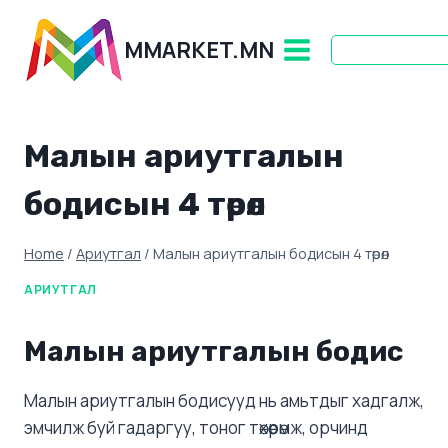
Skip
to
MMARKET.MN
content
Малын ариутгалын
бодисын 4 төрөл
Home
/
Ариутгал
/
Малын ариутгалын бодисын 4 төрөл
АРИУТГАЛ
Малын ариутгалын бодис
Малын ариутгалын бодисууд нь амьтдыг хадгалж,
эмчилж буй гадаргуу, тоног төхөөрөмж, орчинд