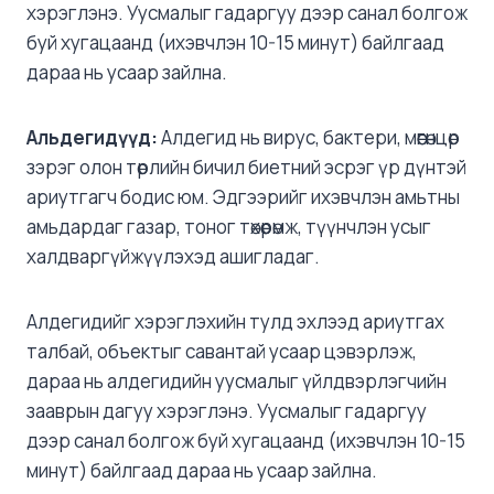
хэрэглэнэ. Уусмалыг гадаргуу дээр санал болгож
буй хугацаанд (ихэвчлэн 10-15 минут) байлгаад
дараа нь усаар зайлна.
Альдегидүүд:
Алдегид нь вирус, бактери, мөөгөнцөр
зэрэг олон төрлийн бичил биетний эсрэг үр дүнтэй
ариутгагч бодис юм. Эдгээрийг ихэвчлэн амьтны
амьдардаг газар, тоног төхөөрөмж, түүнчлэн усыг
халдваргүйжүүлэхэд ашигладаг.
Алдегидийг хэрэглэхийн тулд эхлээд ариутгах
талбай, объектыг савантай усаар цэвэрлэж,
дараа нь алдегидийн уусмалыг үйлдвэрлэгчийн
зааврын дагуу хэрэглэнэ. Уусмалыг гадаргуу
дээр санал болгож буй хугацаанд (ихэвчлэн 10-15
минут) байлгаад дараа нь усаар зайлна.