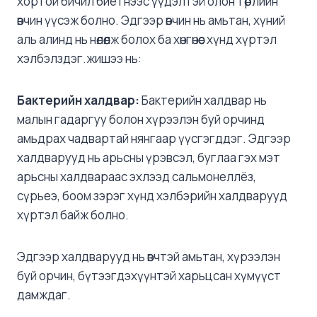
хортой бичил биетнээс үүдэлтэй олон төрлийн
өвчин үүсэж болно. Эдгээр өвчин нь амьтан, хүний ​​
аль алинд нь нөлөөлж болох ба хөнгөнөөс хүнд хүртэл
хэлбэлздэг.жишээ нь:
Бактерийн халдвар:
Бактерийн халдвар нь
малын гадаргуу болон хүрээлэн буй орчинд
амьдрах чадвартай нянгаар үүсгэгддэг. Эдгээр
халдварууд нь арьсны үрэвсэл, буглаа гэх мэт
арьсны халдвараас эхлээд сальмонеллёз,
сүрьеэ, боом зэрэг хүнд хэлбэрийн халдварууд
хүртэл байж болно.
Эдгээр халдварууд нь өвчтэй амьтан, хүрээлэн
буй орчин, бүтээгдэхүүнтэй харьцсан хүмүүст
дамждаг.