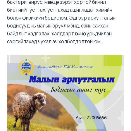
бактери, вирус, мөөгөнцөр зэрэг хортой бичил
биетнийг устгах, устгахад ашигладаг химийн
болон физикийн бодис юм. Эдгээр ариутгалын
бодисууд нь малын эрүүл мэнд, сайн сайхан
байдлыг хадгалах, халдварт өвчнөөс урьдчилан
сэргийлэхэд чухал ач холбогдолтой юм.