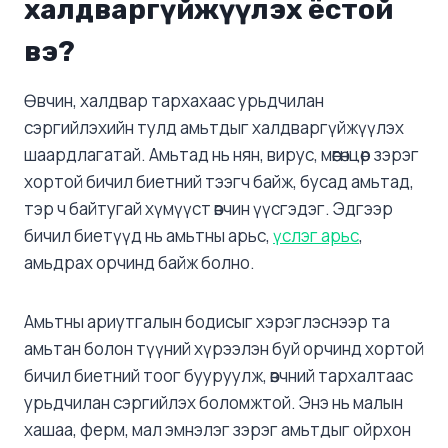
халдваргүйжүүлэх ёстой
вэ?
Өвчин, халдвар тархахаас урьдчилан
сэргийлэхийн тулд амьтдыг халдваргүйжүүлэх
шаардлагатай. Амьтад нь нян, вирус, мөөгөнцөр зэрэг
хортой бичил биетний тээгч байж, бусад амьтад,
тэр ч байтугай хүмүүст өвчин үүсгэдэг. Эдгээр
бичил биетүүд нь амьтны арьс,
үслэг арьс
,
амьдрах орчинд байж болно.
Амьтны ариутгалын бодисыг хэрэглэснээр та
амьтан болон түүний хүрээлэн буй орчинд хортой
бичил биетний тоог бууруулж, өвчний тархалтаас
урьдчилан сэргийлэх боломжтой. Энэ нь малын
хашаа, ферм, мал эмнэлэг зэрэг амьтдыг ойрхон