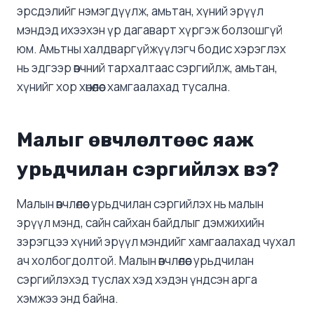
эрсдэлийг нэмэгдүүлж, амьтан, хүний ​​эрүүл
мэндэд ихээхэн үр дагаварт хүргэж болзошгүй
юм. Амьтны халдваргүйжүүлэгч бодис хэрэглэх
нь эдгээр өвчний тархалтаас сэргийлж, амьтан,
хүнийг хор хөнөөлөөс хамгаалахад тусална.
Малыг өвчлөлтөөс яаж
урьдчилан сэргийлэх вэ?
Малын өвчлөлөөс урьдчилан сэргийлэх нь малын
эрүүл мэнд, сайн сайхан байдлыг дэмжихийн
зэрэгцээ хүний ​​эрүүл мэндийг хамгаалахад чухал
ач холбогдолтой. Малын өвчлөлөөс урьдчилан
сэргийлэхэд туслах хэд хэдэн үндсэн арга
хэмжээ энд байна.