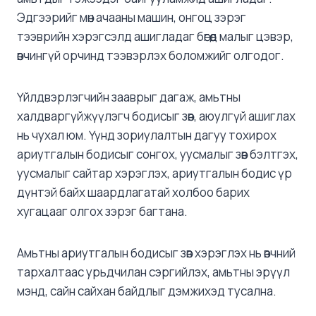
Эдгээрийг мөн ачааны машин, онгоц зэрэг
тээврийн хэрэгсэлд ашигладаг бөгөөд малыг цэвэр,
өвчингүй орчинд тээвэрлэх боломжийг олгодог.
Үйлдвэрлэгчийн зааврыг дагаж, амьтны
халдваргүйжүүлэгч бодисыг зөв, аюулгүй ашиглах
нь чухал юм. Үүнд зориулалтын дагуу тохирох
ариутгалын бодисыг сонгох, уусмалыг зөв бэлтгэх,
уусмалыг сайтар хэрэглэх, ариутгалын бодис үр
дүнтэй байх шаардлагатай холбоо барих
хугацааг олгох зэрэг багтана.
Амьтны ариутгалын бодисыг зөв хэрэглэх нь өвчний
тархалтаас урьдчилан сэргийлэх, амьтны эрүүл
мэнд, сайн сайхан байдлыг дэмжихэд тусална.