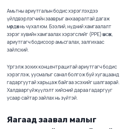
Амьтны ариутгалын бодис хэрэглэхдээ
үйлдвэрлэгчийн зааврыг анхааралтай дагаж
мөрдөх нь чухал юм. Бээлий, нүдний хамгаалалт
зэрэг хувийн хамгаалах хэрэгслийг (PPE) өмсөж,
ариутгагч бодисоор амьсгалах, залгихаас
зайлсхий.
Үргэлж зохих концентрацитай ариутгагч бодис
хэрэглэж, уусмалыг санал болгож буй хугацаанд
гадаргуутай харьцаж байгаа эсэхийг шалгаарай.
Халдваргүйжүүлэлт хийсний дараа гадаргууг
усаар сайтар зайлах нь зүйтэй.
Яагаад заавал малыг