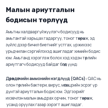
Малын ариутгалын
бодисын төрлүүд
Амьтны халдваргүйжүүлэгч бодисууд нь
амьтантай харьцах гадаргуу, тоног төхөөрөмж, эд
зүйлс дээр бичил биетнийг устгах, үржихээс
урьдчилан сэргийлэхэд ашигладаг химийн бодис
юм. Амьтанд хэрэглэж болох хэд хэдэн төрлийн
ариутгагч бодисууд байдаг бөгөөд үүнд:
Дөрөвдөгчийн аммонийн нэгдлүүд (QACs):
QAC нь
олон төрлийн бактери, вирус, мөөгөнцрийн эсрэг үр
дүнтэй ариутгалын бодис юм. Эдгээрийг
ихэвчлэн малын амьдрах орчин, тоног төхөөрөмж,
усанд оруулах газар зэрэгт ашигладаг.