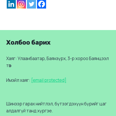
Холбоо барих
Хаяг: Улаанбаатар, Баянзүрх, 3-р хороо Баянцээл
төв
Имэйл хаяг:
[email protected]
Шинээр гарах нийтлэл, бүтээгдэхүүн бүрийг цаг
алдалгүй танд хүргэе.