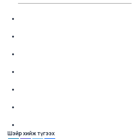
Шэйр хийж түгээх