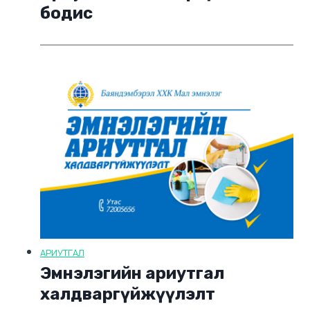
бодис
АРИУТГАЛ
Эмнэлэгийн ариутгал
халдваргүйжүүлэлт