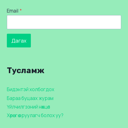
Email
*
Дагах
Тусламж
Бидэнтэй холбогдох
Бараа буцаах журам
Үйлчилгээний нөхцөл
Хөрөнгө оруулагч болох уу?