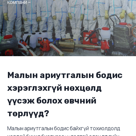
компани –
Малын
ариутгалын бодис
хэрэглэхгүй нөхцөлд
үүсэж болох өвчний
төрлүүд?
Малын ариутгалын бодис байхгүй тохиолдолд