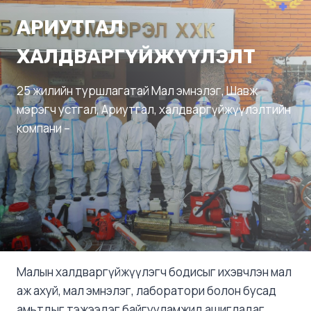
АРИУТГАЛ
ХАЛДВАРГҮЙЖҮҮЛЭЛТ
25 жилийн туршлагатай Мал эмнэлэг, Шавж
мэрэгч устгал, Ариутгал, халдваргүйжүүлэлтийн
компани –
Малын халдваргүйжүүлэгч бодисыг ихэвчлэн мал
аж ахуй, мал эмнэлэг, лаборатори болон бусад
амьтдыг тэжээдэг байгууламжид ашигладаг.