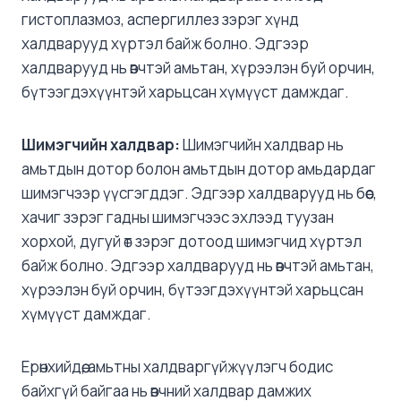
гистоплазмоз, аспергиллез зэрэг хүнд
халдварууд хүртэл байж болно. Эдгээр
халдварууд нь өвчтэй амьтан, хүрээлэн буй орчин,
бүтээгдэхүүнтэй харьцсан хүмүүст дамждаг.
Шимэгчийн
халдвар:
Шимэгчийн халдвар нь
амьтдын дотор болон амьтдын дотор амьдардаг
шимэгчээр үүсгэгддэг. Эдгээр халдварууд нь бөөс,
хачиг зэрэг гадны шимэгчээс эхлээд туузан
хорхой, дугуй өт зэрэг дотоод шимэгчид хүртэл
байж болно. Эдгээр халдварууд нь өвчтэй амьтан,
хүрээлэн буй орчин, бүтээгдэхүүнтэй харьцсан
хүмүүст дамждаг.
Ерөнхийдөө, амьтны халдваргүйжүүлэгч бодис
байхгүй байгаа нь өвчний халдвар дамжих