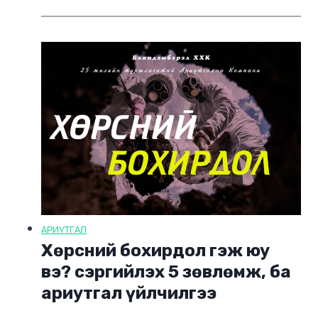
АРИУТГАЛ
Хөрсний бохирдол гэж юу
вэ? сэргийлэх 5 зөвлөмж, ба
ариутгал үйлчилгээ