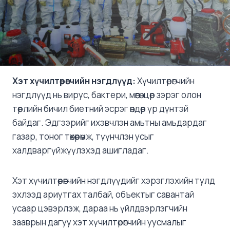
Хэт хүчилтөрөгчийн нэгдлүүд:
Хүчилтөрөгчийн
нэгдлүүд нь вирус, бактери, мөөгөнцөр зэрэг олон
төрлийн бичил биетний эсрэг өндөр үр дүнтэй
байдаг. Эдгээрийг ихэвчлэн амьтны амьдардаг
газар, тоног төхөөрөмж, түүнчлэн усыг
халдваргүйжүүлэхэд ашигладаг.
Хэт хүчилтөрөгчийн нэгдлүүдийг хэрэглэхийн тулд
эхлээд ариутгах талбай, объектыг савантай
усаар цэвэрлэж, дараа нь үйлдвэрлэгчийн
зааврын дагуу хэт хүчилтөрөгчийн уусмалыг