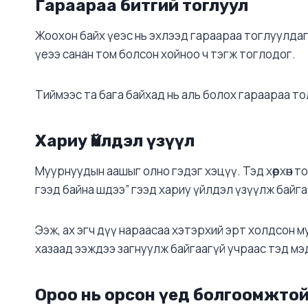
Гараараа битгий тоглуул
Жоохон байх үеэс нь эхлээд гараараа тоглуулдаг 
үеээ санан том болсон хойноо ч тэгж тоглодог.
Тиймээс та бага байхад нь аль болох гараараа то
Хариу Үйлдэл үзүүл
Муурнуудын аашыг олно гэдэг хэцүү. Тэд хөөрхөн 
гээд байна шдээ” гээд хариу үйлдэл үзүүлж байга
Ээж, ах эгч дүү нараасаа хэтэрхий эрт холдсон муу
хазаад ээждээ загнуулж байгаагүй учраас тэд мэ
Ороо нь орсон үед болгоомжтой