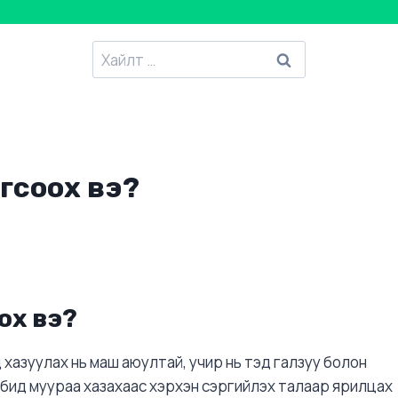
Хайлтанд
:
гсоох вэ?
ох вэ?
хазуулах нь маш аюултай, учир нь тэд галзуу болон
 бид муураа хазахаас хэрхэн сэргийлэх талаар ярилцах