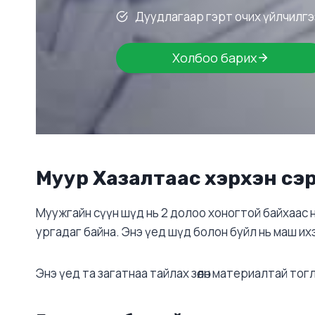
Дуудлагаар гэрт очих үйлчилгэ
Холбоо барих
Муур Хазалтаас хэрхэн сэ
Муужгайн сүүн шүд нь 2 долоо хоногтой байхаас н
ургадаг байна. Энэ үед шүд болон буйл нь маш их
Энэ үед та загатнаа тайлах зөөлөн материалтай тогл