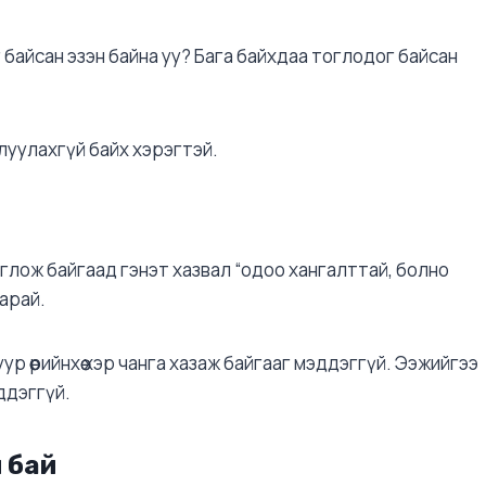
байсан эзэн байна уу? Бага байхдаа тоглодог байсан
луулахгүй байх хэрэгтэй.
тоглож байгаад гэнэт хазвал “одоо хангалттай, болно
арай.
р өөрийнхөө хэр чанга хазаж байгааг мэддэггүй. Ээжийгээ
ддэггүй.
 бай