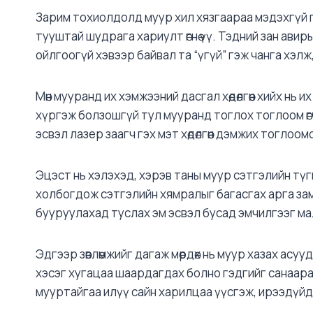
Зарим тохиолдолд муур хил хязгаараа мэдэхгүй 
тууштай шудрага хариулт өгнө үү. Тэдний зан авирыг 
ойлгоогүй хэвээр байвал та “үгүй” гэж чанга хэлж,
Мөн мууранд их хэмжээний дасгал хөдөлгөөн хийх нь и
хүргэж болзошгүй тул мууранд тоглох тоглоом өг
эсвэл лазер заагч гэх мэт хөдөлгөөн дэмжих тогло
Эцэст нь хэлэхэд, хэрэв таны муур сэтгэлийн тү
холбогдож сэтгэлийн хямралыг багасгах арга за
бууруулахад туслах эм эсвэл бусад эмчилгээг ма
Эдгээр зөвлөмжийг дагаж мөрдөх нь муур хазах асу
хэсэг хугацаа шаардагдах болно гэдгийг санаара
мууртайгаа илүү сайн харилцаа үүсгэж, ирээдүйд 