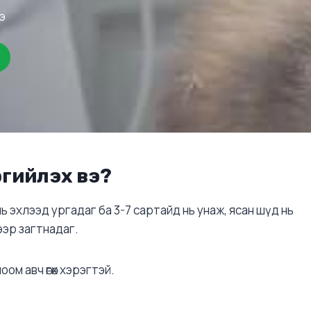
э
ргийлэх вэ?
ь эхлээд ургадаг ба 3-7 сартайд нь унаж, ясан шүд нь
ээр загтнадаг.
оом авч өгөх хэрэгтэй.