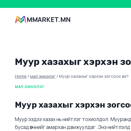
Skip
to
MMARKET.MN
content
Муур хазахыг хэрхэн зо
Home
/
мал эмнэлэг
/
Муур хазахыг хэрхэн зогсоох вэ?
МАЛ ЭМНЭЛЭГ
Муур хазахыг хэрхэн зогсо
Муур эздээ хазах нь нийтлэг тохиолдол. Мууранд 
бусад өвчнийг амархан дамжуулдаг. Энэ нийтлэлд