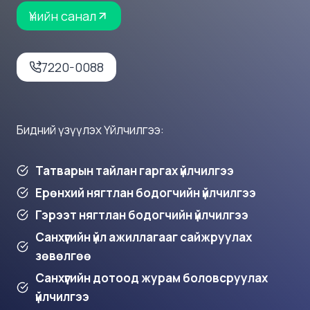
Үнийн санал
7220-0088
Бидний үзүүлэх Үйлчилгээ:
Татварын тайлан гаргах үйлчилгээ
Ерөнхий нягтлан бодогчийн үйлчилгээ
Гэрээт нягтлан бодогчийн үйлчилгээ
Санхүүгийн үйл ажиллагааг сайжруулах
зөвөлгөө
Санхүүгийн дотоод журам боловсруулах
үйлчилгээ