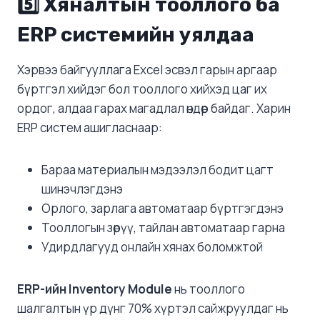
5️⃣ Хяналтын тооллого ба
ERP системийн уялдаа
Хэрвээ байгууллага Excel эсвэл гарын аргаар
бүртгэл хийдэг бол тооллого хийхэд цаг их
ордог, алдаа гарах магадлал өндөр байдаг. Харин
ERP систем ашигласнаар:
Бараа материалын мэдээлэл бодит цагт
шинэчлэгдэнэ
Орлого, зарлага автоматаар бүртгэгдэнэ
Тооллогын зөрүү, тайлан автоматаар гарна
Удирдлагууд онлайн хянах боломжтой
ERP-ийн Inventory Module
нь тооллого
шалгалтын үр дүнг 70% хүртэл сайжруулдаг нь