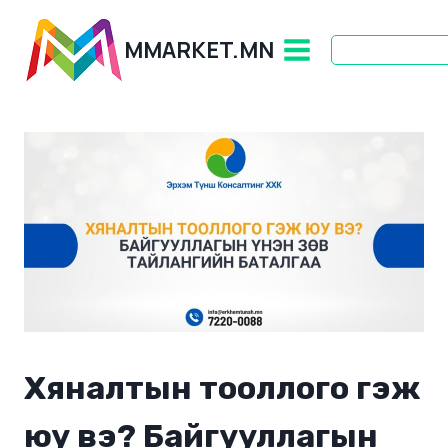
Skip
to
MMARKET.MN
content
Хяналтын тооллого гэж
юу вэ? Байгууллагын