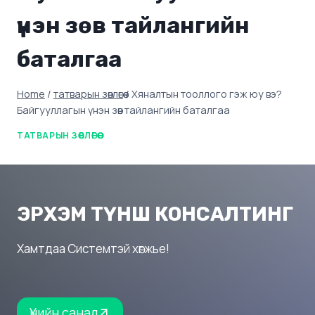
үнэн зөв тайлангийн
баталгаа
Home
/
татварын зөвлөгөө
/
Хяналтын тооллого гэж юу вэ?
Байгууллагын үнэн зөв тайлангийн баталгаа
ТАТВАРЫН ЗӨВЛӨГӨӨ
ЭРХЭМ ТҮНШ КОНСАЛТИНГ
Хамтдаа Системтэй хөгжье!
Үнийн санал