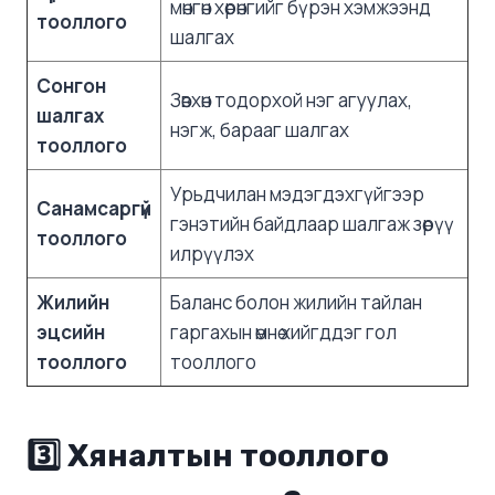
мөнгөн хөрөнгийг бүрэн хэмжээнд
тооллого
шалгах
Сонгон
Зөвхөн тодорхой нэг агуулах,
шалгах
нэгж, барааг шалгах
тооллого
Урьдчилан мэдэгдэхгүйгээр
Санамсаргүй
гэнэтийн байдлаар шалгаж зөрүү
тооллого
илрүүлэх
Жилийн
Баланс болон жилийн тайлан
эцсийн
гаргахын өмнө хийгддэг гол
тооллого
тооллого
3️⃣ Хяналтын тооллого