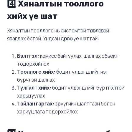
4️⃣ Хяналтын тооллого
хийх үе шат
Хяналтын тооллого нь системтэй төлөвлөгөөтэй
явагдах ёстой. Үндсэн дөрвөн үе шаттай:
Бэлтгэл:
комисс байгуулах, шалгах обьект
тодорхойлох
Тооллого хийх:
бодит үлдэгдлийг нэг
бүрчлэн шалгах
Тулгалт хийх:
бодит үлдэгдлийг бүртгэлтэй
харьцуулах
Тайлан гаргах:
зөрүүгийн шалтгаан болон
хариуцлага тодорхойлох