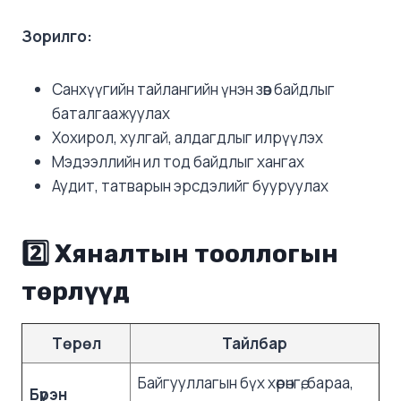
Зорилго:
Санхүүгийн тайлангийн үнэн зөв байдлыг
баталгаажуулах
Хохирол, хулгай, алдагдлыг илрүүлэх
Мэдээллийн ил тод байдлыг хангах
Аудит, татварын эрсдэлийг бууруулах
2️⃣ Хяналтын тооллогын
төрлүүд
Төрөл
Тайлбар
Байгууллагын бүх хөрөнгө, бараа,
Бүрэн