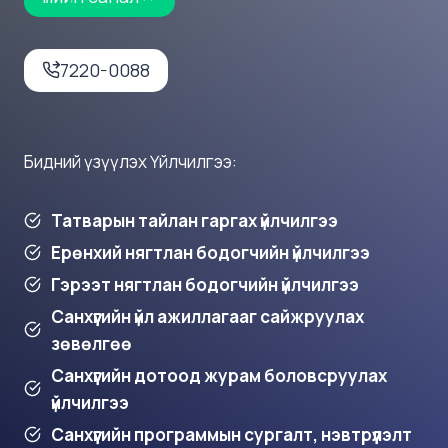
7220-0088
Бидний үзүүлэх Үйлчилгээ:
Татварын тайлан гаргах үйлчилгээ
Ерөнхий нягтлан бодогчийн үйлчилгээ
Гэрээт нягтлан бодогчийн үйлчилгээ
Санхүүгийн үйл ажиллагааг сайжруулах
зөвөлгөө
Санхүүгийн дотоод журам боловсруулах
үйлчилгээ
Санхүүгийн программын сургалт, нэвтрүүлэлт