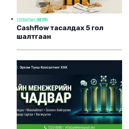
ТАТВАРЫН ЗӨВЛӨГӨӨ
Cashflow тасалдах 5 гол
шалтгаан