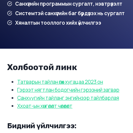
Санхүүгийн программын сургалт, нэвтрүүлэлт
Системтэй санхүүгийн баг бүрдүүлэх нь сургалт
Хяналтын тооллого хийх үйлчилгээ
Холбоотой линк
Татварын тайлан өгөх хугацаа 2023 он
Гэрээт нягтлан бодогчийн гэрээний загвар
Санхүүгийн тайланг энгийнээр тайлбарлая
Ххоат-ын хөнгөлөлт чөлөөлөлт
Бидний үйлчилгээ: