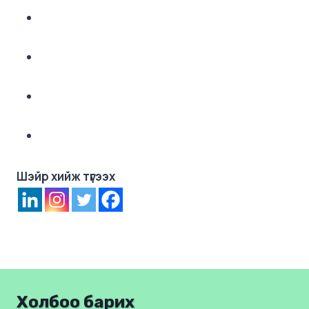
Шэйр хийж түгээх
Холбоо барих