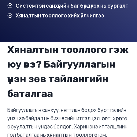
Системтэй санхүүгийн баг бүрдүүлэх нь сургалт
Хяналтын тооллого хийх үйлчилгээ
Хяналтын тооллого гэж
юу вэ? Байгууллагын
үнэн зөв тайлангийн
баталгаа
Байгууллагын санхүү, нягтлан бодох бүртгэлийн
үнэн зөв байдал нь бизнесийн итгэлцэл, өсөлт, хөрөнгө
оруулалтын үндэс болдог. Харин энэ итгэлцлийн
гол баталгаа нь
хяналтын тооллого
юм.