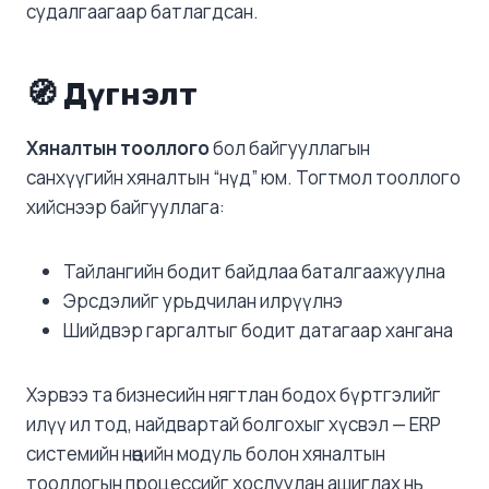
судалгаагаар батлагдсан.
🧭 Дүгнэлт
Хяналтын тооллого
бол байгууллагын
санхүүгийн хяналтын “нүд” юм. Тогтмол тооллого
хийснээр байгууллага:
Тайлангийн бодит байдлаа баталгаажуулна
Эрсдэлийг урьдчилан илрүүлнэ
Шийдвэр гаргалтыг бодит датагаар хангана
Хэрвээ та бизнесийн нягтлан бодох бүртгэлийг
илүү ил тод, найдвартай болгохыг хүсвэл — ERP
системийн нөөцийн модуль болон хяналтын
тооллогын процессийг хослуулан ашиглах нь