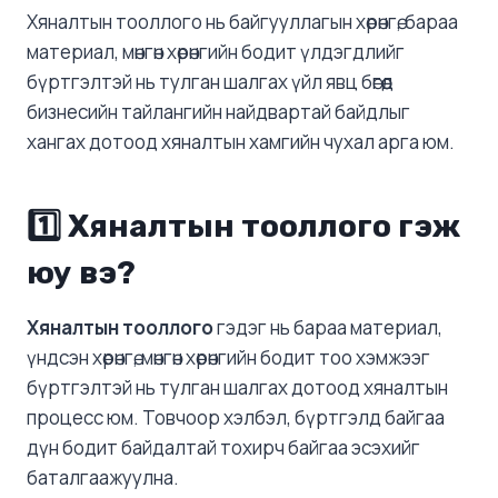
Хяналтын тооллого нь байгууллагын хөрөнгө, бараа
материал, мөнгөн хөрөнгийн бодит үлдэгдлийг
бүртгэлтэй нь тулган шалгах үйл явц бөгөөд
бизнесийн тайлангийн найдвартай байдлыг
хангах дотоод хяналтын хамгийн чухал арга юм.
1️⃣ Хяналтын тооллого гэж
юу вэ?
Хяналтын тооллого
гэдэг нь бараа материал,
үндсэн хөрөнгө, мөнгөн хөрөнгийн бодит тоо хэмжээг
бүртгэлтэй нь тулган шалгах дотоод хяналтын
процесс юм. Товчоор хэлбэл, бүртгэлд байгаа
дүн бодит байдалтай тохирч байгаа эсэхийг
баталгаажуулна.