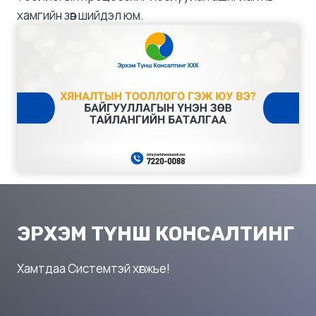
хамгийн зөв шийдэл юм.
ЭРХЭМ ТҮНШ КОНСАЛТИНГ
Хамтдаа Системтэй хөгжье!