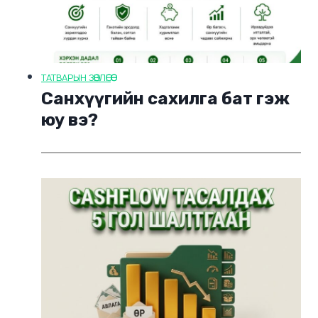
ТАТВАРЫН ЗӨВЛӨГӨӨ
Санхүүгийн сахилга бат гэж
юу вэ?