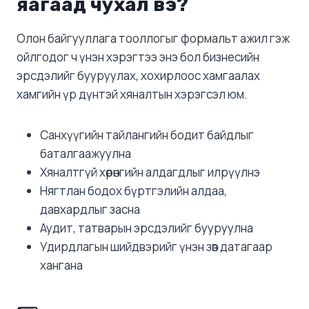
яагаад чухал вэ?
Олон байгууллага тооллогыг формальт ажил гэж
ойлгодог ч үнэн хэрэгтээ энэ бол бизнесийн
эрсдэлийг бууруулах, хохирлоос хамгаалах
хамгийн үр дүнтэй хяналтын хэрэгсэл юм.
Санхүүгийн тайлангийн бодит байдлыг
баталгаажуулна
Хяналтгүй хөрөнгийн алдагдлыг илрүүлнэ
Нягтлан бодох бүртгэлийн алдаа,
давхардлыг засна
Аудит, татварын эрсдэлийг бууруулна
Удирдлагын шийдвэрийг үнэн зөв датагаар
хангана