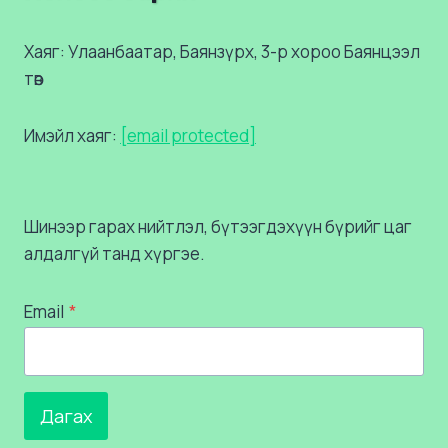
Хаяг: Улаанбаатар, Баянзүрх, 3-р хороо Баянцээл
төв
Имэйл хаяг:
[email protected]
Шинээр гарах нийтлэл, бүтээгдэхүүн бүрийг цаг
алдалгүй танд хүргэе.
Email
*
Дагах