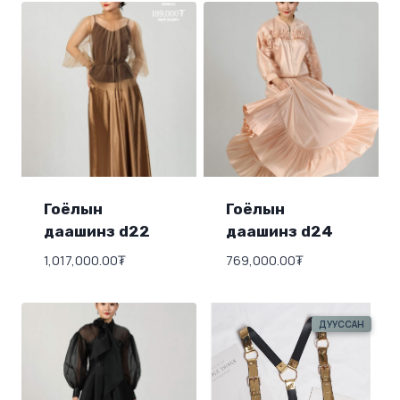
Гоёлын
Гоёлын
даашинз d22
даашинз d24
1,017,000.00
₮
769,000.00
₮
ДУУССАН