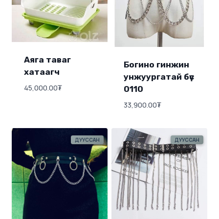
Аяга таваг
Богино гинжин
хатаагч
унжуургатай бүс
45,000.00
₮
0110
33,900.00
₮
ДУУССАН
ДУУССАН