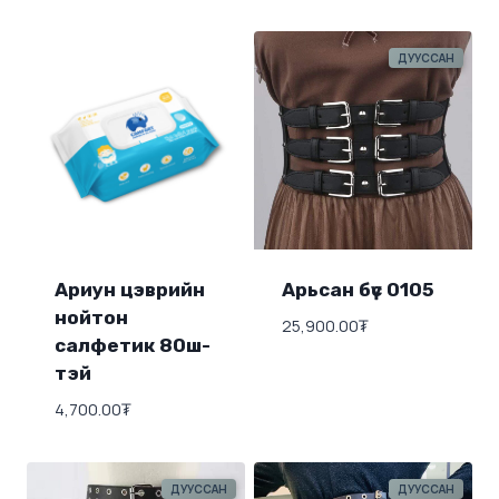
ДУУССАН
Ариун цэврийн
Арьсан бүс 0105
нойтон
25,900.00
₮
салфетик 80ш-
тэй
4,700.00
₮
ДУУССАН
ДУУССАН