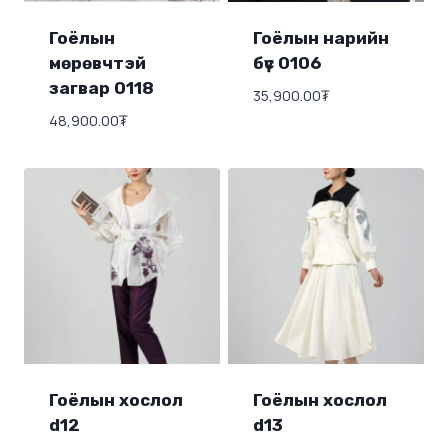
Гоёлын
Гоёлын нарийн
мөрөвчтэй
бүс 0106
загвар 0118
35,900.00
₮
48,900.00
₮
Гоёлын хослол
Гоёлын хослол
d12
d13