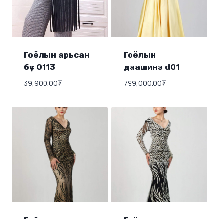
Гоёлын арьсан
Гоёлын
бүс 0113
даашинз d01
39,900.00
₮
799,000.00
₮