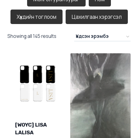
Хүүхдийн тоглоом
Цахилгаан хэрэгсэл
Showing all 145 results
[WOYC] LISA
LALISA