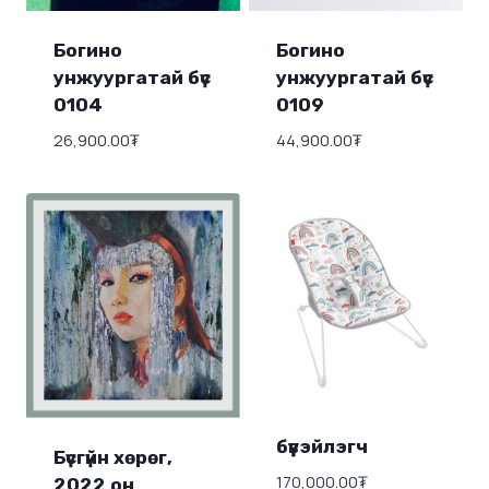
Богино
Богино
унжуургатай бүс
унжуургатай бүс
0104
0109
26,900.00
₮
44,900.00
₮
бүүвэйлэгч
Бүсгүйн хөрөг,
170,000.00
₮
2022 он