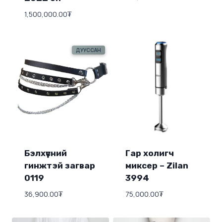
1,500,000.00
₮
ДУУССАН
Бэлхүүсний
Гар холигч
гинжтэй загвар
миксер – Zilan
0119
3994
36,900.00
₮
75,000.00
₮