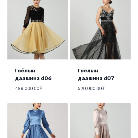
Гоёлын
Гоёлын
даашинз d06
даашинз d07
499,000.00
₮
520,000.00
₮