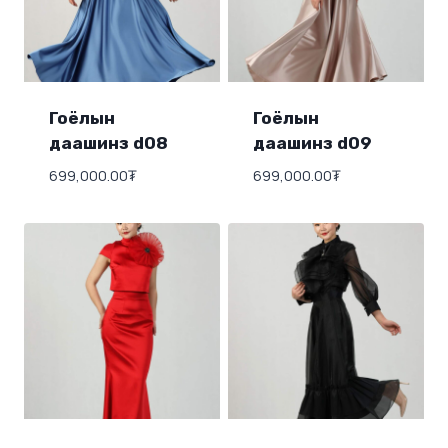
Гоёлын
Гоёлын
даашинз d08
даашинз d09
699,000.00
₮
699,000.00
₮