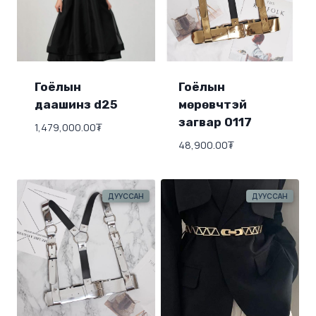
Гоёлын
Гоёлын
даашинз d25
мөрөвчтэй
загвар 0117
1,479,000.00
₮
48,900.00
₮
ДУУССАН
ДУУССАН