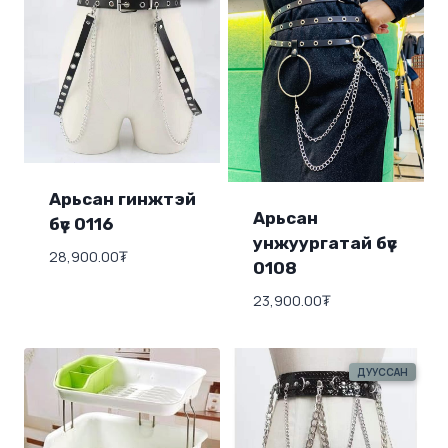
Арьсан гинжтэй
Арьсан
бүс 0116
унжуургатай бүс
28,900.00
₮
0108
23,900.00
₮
ДУУССАН