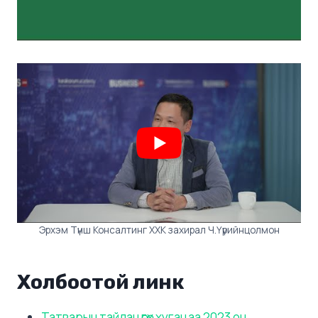
Эрхэм Түнш Консалтинг ХХК захирал Ч.Үүрийнцолмон
Холбоотой линк
Татварын тайлан өгөх хугацаа 2023 он