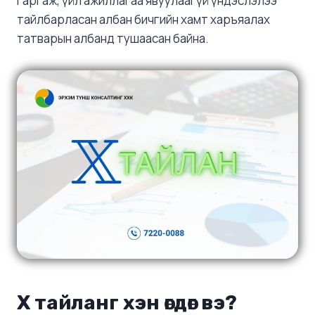
гаргаж, үйл ажиллагаа явуулаагүй үндэслэлээ
тайлбарласан албан бичгийн хамт харъяалах
татварын албанд тушаасан байна.
Х тайланг хэн өгдөг вэ?