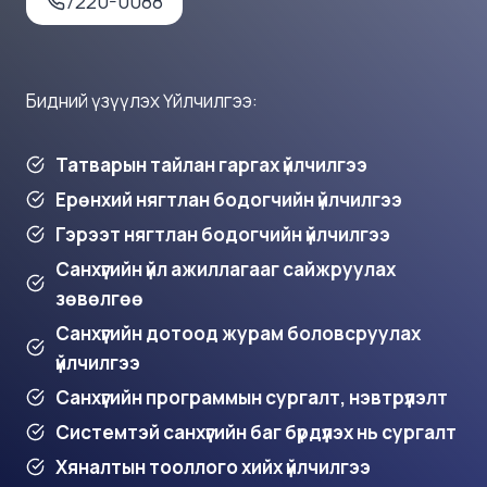
7220-0088
Бидний үзүүлэх Үйлчилгээ:
Татварын тайлан гаргах үйлчилгээ
Ерөнхий нягтлан бодогчийн үйлчилгээ
Гэрээт нягтлан бодогчийн үйлчилгээ
Санхүүгийн үйл ажиллагааг сайжруулах
зөвөлгөө
Санхүүгийн дотоод журам боловсруулах
үйлчилгээ
Санхүүгийн программын сургалт, нэвтрүүлэлт
Системтэй санхүүгийн баг бүрдүүлэх нь сургалт
Хяналтын тооллого хийх үйлчилгээ