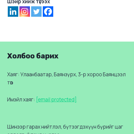
Шэйр хийж түгээх
Холбоо барих
Хаяг: Улаанбаатар, Баянзүрх, 3-р хороо Баянцээл
төв
Имэйл хаяг:
[email protected]
Шинээр гарах нийтлэл, бүтээгдэхүүн бүрийг цаг