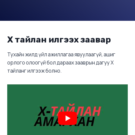
Х тайлан илгээх заавар
Тухайн жилд үйл ажиллагаа явуулаагүй, ашиг
орлого олоогүй бол дараах зааврын дагуу Х
тайланг илгээж болно.