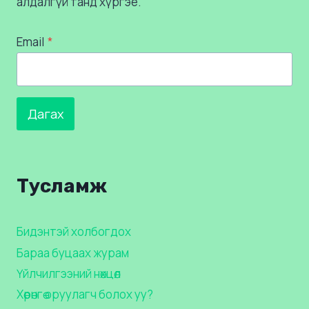
алдалгүй танд хүргэе.
Email
*
Дагах
Тусламж
Бидэнтэй холбогдох
Бараа буцаах журам
Үйлчилгээний нөхцөл
Хөрөнгө оруулагч болох уу?