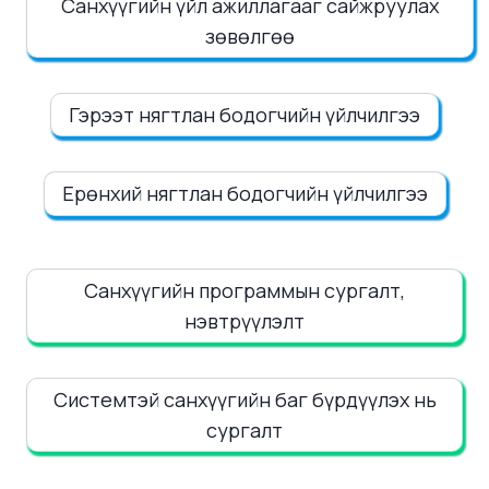
Санхүүгийн үйл ажиллагааг сайжруулах
зөвөлгөө
Гэрээт нягтлан бодогчийн үйлчилгээ
Ерөнхий нягтлан бодогчийн үйлчилгээ
Санхүүгийн программын сургалт,
нэвтрүүлэлт
Системтэй санхүүгийн баг бүрдүүлэх нь
сургалт