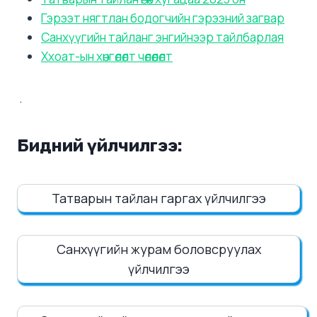
Гэрээт нягтлан бодогчийн гэрээний загвар
Санхүүгийн тайланг энгийнээр тайлбарлая
Ххоат-ын хөнгөлөлт чөлөөлөлт
.
Бидний үйлчилгээ:
Татварын тайлан гаргах үйлчилгээ
Санхүүгийн журам боловсруулах
үйлчилгээ