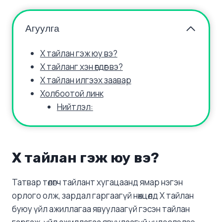
Агуулга
Х тайлан гэж юу вэ?
Х тайланг хэн өгдөг вэ?
Х тайлан илгээх заавар
Холбоотой линк
Нийтлэл:
Х тайлан гэж юу вэ?
Татвар төлөгч тайлант хугацаанд ямар нэгэн
орлого олж, зардал гаргаагүй нөхцөлд Х тайлан
буюу үйл ажиллагаа явуулаагүй гэсэн тайлан