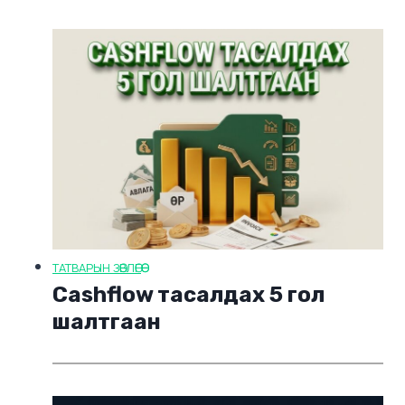
ТАТВАРЫН ЗӨВЛӨГӨӨ
Cashflow тасалдах 5 гол
шалтгаан