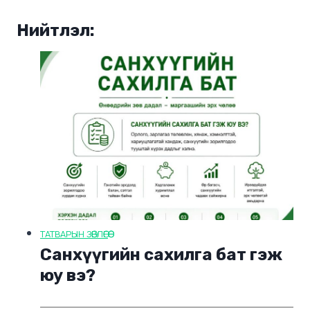
Нийтлэл:
ТАТВАРЫН ЗӨВЛӨГӨӨ
Санхүүгийн сахилга бат гэж
юу вэ?