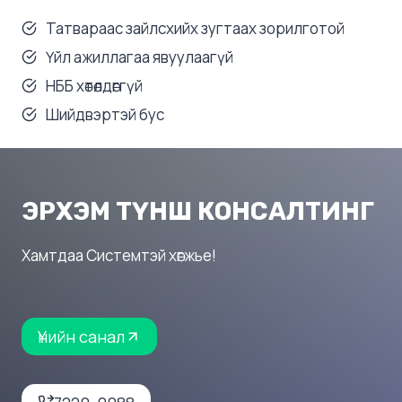
Татвараас зайлсхийх зугтаах зорилготой
Үйл ажиллагаа явуулаагүй
НББ хөтөлдөггүй
Шийдвэртэй бус
ЭРХЭМ ТҮНШ КОНСАЛТИНГ
Хамтдаа Системтэй хөгжье!
Үнийн санал