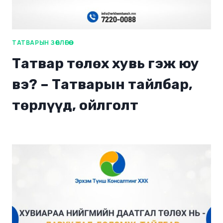
ТАТВАРЫН ЗӨВЛӨГӨӨ
Татвар төлөх хувь гэж юу
вэ? – Татварын тайлбар,
төрлүүд, ойлголт