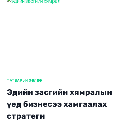
ТАТВАРЫН ЗӨВЛӨГӨӨ
Эдийн засгийн хямралын
үед бизнесээ хамгаалах
стратеги