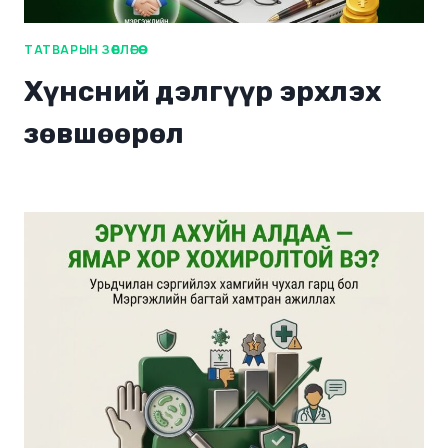
ТАТВАРЫН ЗӨВЛӨГӨӨ
Хүнсний дэлгүүр эрхлэх
зөвшөөрөл