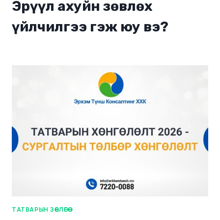
Эрүүл ахуйн зөвлөх
үйлчилгээ гэж юу вэ?
ТАТВАРЫН ЗӨВЛӨГӨӨ