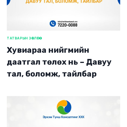
ТАТВАРЫН ЗӨВЛӨГӨӨ
Хувиараа нийгмийн
даатгал төлөх нь – Давуу
тал, боломж, тайлбар