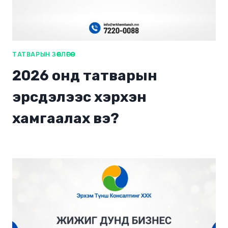
ТАТВАРЫН ЗӨВЛӨГӨӨ
2026 онд татварын
эрсдэлээс хэрхэн
хамгаалах вэ?