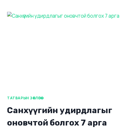
ТАТВАРЫН ЗӨВЛӨГӨӨ
Санхүүгийн удирдлагыг
оновчтой болгох 7 арга