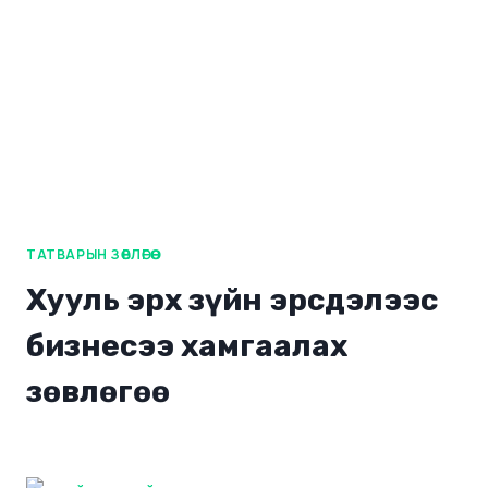
ТАТВАРЫН ЗӨВЛӨГӨӨ
Хууль эрх зүйн эрсдэлээс
бизнесээ хамгаалах
зөвлөгөө