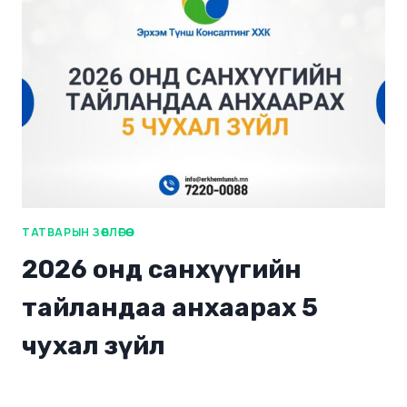
ТАТВАРЫН ЗӨВЛӨГӨӨ
2026 онд санхүүгийн
тайландаа анхаарах 5
чухал зүйл