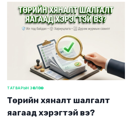
ТАТВАРЫН ЗӨВЛӨГӨӨ
Төрийн хяналт шалгалт
яагаад хэрэгтэй вэ?