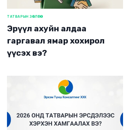
ТАТВАРЫН ЗӨВЛӨГӨӨ
Эрүүл ахуйн алдаа
гаргавал ямар хохирол
үүсэх вэ?