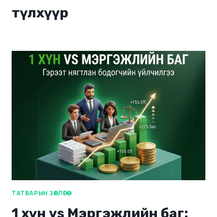
түлхүүр
ТАТВАРЫН ЗӨВЛӨГӨӨ
1 хүн vs Мэргэжлийн баг: