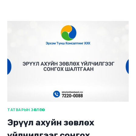
ТАТВАРЫН ЗӨВЛӨГӨӨ
Эрүүл ахуйн зөвлөх
үйлчилгээг сонгох