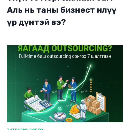
Аль нь таны бизнест илүү
үр дүнтэй вэ?
ТАТВАРЫН ЗӨВЛӨГӨӨ