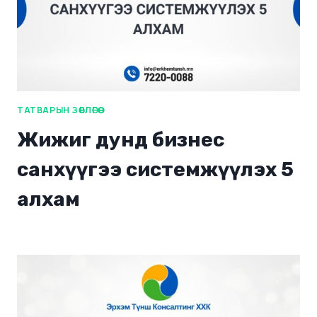
ТАТВАРЫН ЗӨВЛӨГӨӨ
Жижиг дунд бизнес
санхүүгээ системжүүлэх 5
алхам