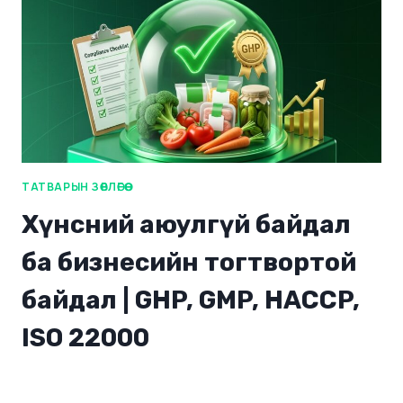
ТАТВАРЫН ЗӨВЛӨГӨӨ
Хүнсний аюулгүй байдал
ба бизнесийн тогтвортой
байдал | GHP, GMP, HACCP,
ISO 22000