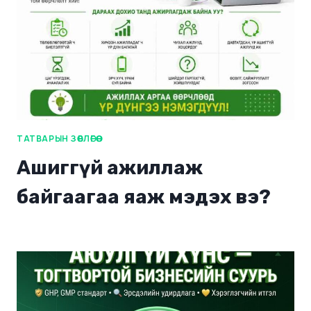
ТАТВАРЫН ЗӨВЛӨГӨӨ
Ашиггүй ажиллаж
байгаагаа яаж мэдэх вэ?