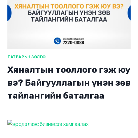
ТАТВАРЫН ЗӨВЛӨГӨӨ
Хяналтын тооллого гэж юу
вэ? Байгууллагын үнэн зөв
тайлангийн баталгаа