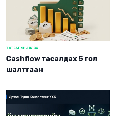
ТАТВАРЫН ЗӨВЛӨГӨӨ
Cashflow тасалдах 5 гол
шалтгаан