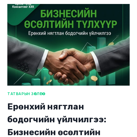
ТАТВАРЫН ЗӨВЛӨГӨӨ
Ерөнхий нягтлан
бодогчийн үйлчилгээ:
Бизнесийн өсөлтийн