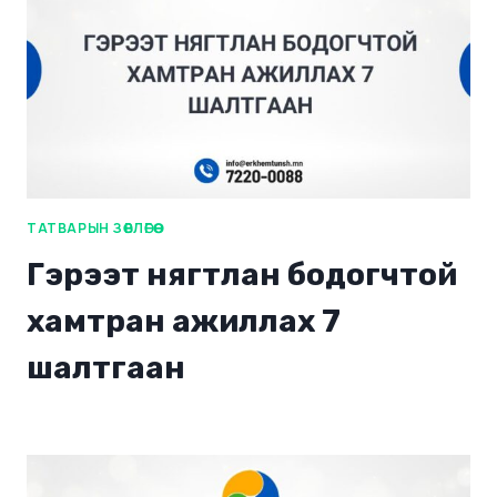
ТАТВАРЫН ЗӨВЛӨГӨӨ
Гэрээт нягтлан бодогчтой
хамтран ажиллах 7
шалтгаан