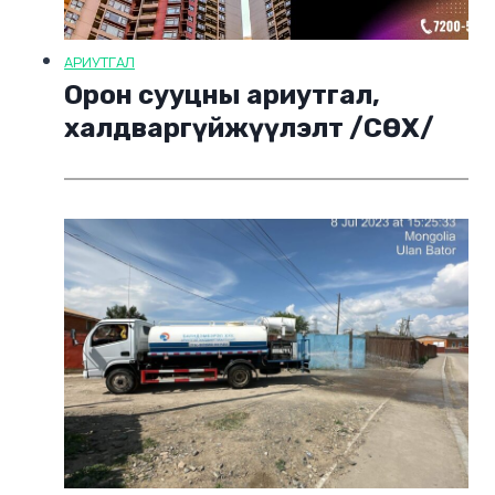
АРИУТГАЛ
Орон сууцны ариутгал,
халдваргүйжүүлэлт /СӨХ/