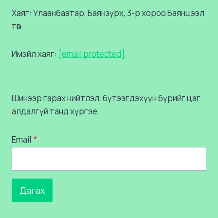
Хаяг: Улаанбаатар, Баянзүрх, 3-р хороо Баянцээл
төв
Имэйл хаяг:
[email protected]
Шинээр гарах нийтлэл, бүтээгдэхүүн бүрийг цаг
алдалгүй танд хүргэе.
Email
*
Дагах