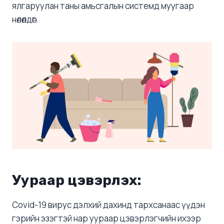
ялгаруулан таны амьсгалын системд муугаар
нөлөөлдөг.
Уураар цэвэрлэх:
Covid-19 вирус дэлхий дахинд тархсанаас үүдэн
гэрийн эзэгтэй нар уураар цэвэрлэгчийн ихээр