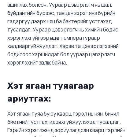
ашиглах болсон. Уураар цэвэрлэгч нь шал,
буйдангийн бүрээс, тавцан зэрэг янз бүрийн
гадаргуу дээрх нян ба бактерийг устгахад
тусалдаг. Уураар цэвэрлэгч нь химийн бодис
хэрэглэхгүйгээр өндөр температураар
халдваргүйжүүлдэг. Хэрэв та цэвэрлэгээний
бодисоос харшилдаг бол уураар цэвэрлэгч
хэрэглэхийг зөвлөж байна.
Хэт ягаан туяагаар
ариутгах:
Хэт ягаан туяа буюу кварц гэрэл нь нян, бичил
биетнийг устгах, идэвхгүйжүүлэхэд тусалдаг.
Гэрийн хэрэглээнд зориулагдсан кварц гэрлийн