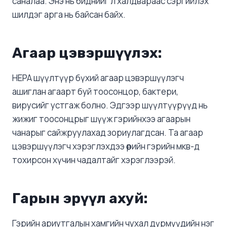
саналаа. Энэ нь биднийг л халдвараас сэргийлэх
шилдэг арга нь байсан байх.
Агаар цэвэршүүлэх:
HEPA шүүлтүүр бүхий агаар цэвэршүүлэгч
ашиглан агаарт буй тоосонцор, бактери,
вирусийг устгаж болно. Эдгээр шүүлтүүрүүд нь
жижиг тоосонцрыг шүүж гэрийнхээ агаарын
чанарыг сайжруулахад зориулагдсан. Та агаар
цэвэршүүлэгч хэрэглэхдээ өөрийн гэрийн мкв-д
тохирсон хүчин чадалтайг хэрэглээрэй.
Гарын эрүүл ахуй:
Гэрийн ариутгалын хамгийн чухал дүрмүүдийн нэг