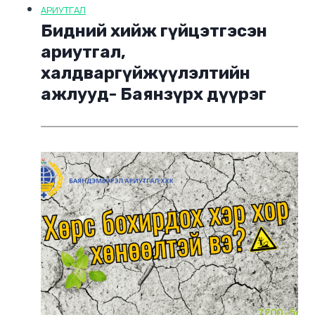
АРИУТГАЛ
Бидний хийж гүйцэтгэсэн
ариутгал,
халдваргүйжүүлэлтийн
ажлууд- Баянзүрх дүүрэг