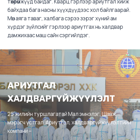
төхөөрөмжүүд байдаг. Кварц гэрлээр ариутгал хийж
байхдаа бага насны хүүхдүүдээс хол байлгаарай.
Мөн аяга таваг, халбага сэрээ зэрэг хүний ам
хүрдэг зүйлсийг гэрлээр ариутгах нь халдвар
дамжихаас маш сайн сэргийлдэг.
АРИУТГАЛ
ХАЛДВАРГҮЙЖҮҮЛЭЛТ
25 жилийн туршлагатай Мал эмнэлэг, Шавж
мэрэгч устгал, Ариутгал, халдваргүйжүүлэлтийн
компани –