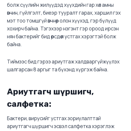
болж сүүлийн жилүүдэд хүүхдийн гар хөл амны
өвчин, гүйлгэлт, биеэр тууралт гарах, харшил гэх
мэт тоо томшгүй өвчнөөр олон хүүхэд, гэр бүлүүд
хохирч байна. Тэгэхээр нэгэнт гэр ороод ирсэн
нян бактерийг бид өөрсдөө л устгах хэрэгтэй болж
байна.
Тиймээс бид гэрээ ариутгаж халдваргүйжүүлэх
шалгарсан 8 аргыг та бүхэнд хүргэж байна.
Ариутгагч шүршигч,
салфетка:
Бактери, вирусийг устгах зориулалттай
ариутгагч шүршигч эсвэл салфетка хэрэглэж