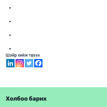
Шэйр хийж түгээх
Холбоо барих