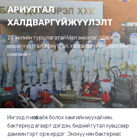
АРИУТГАЛ
ХАЛДВАРГҮЙЖҮҮЛЭЛТ
25 жилийн туршлагатай Мал эмнэлэг, Шавж
мэрэгч устгал, Ариутгал, халдваргүйжүүлэлтийн
компани –
Ингээд л нөгөө байж болох хамгийн муухай нян,
бактериуд агаарт дэгдэн, бидний гутал хувцсаар
дамжин гэрт орж ирдэг. Энэхүү нян бактериас