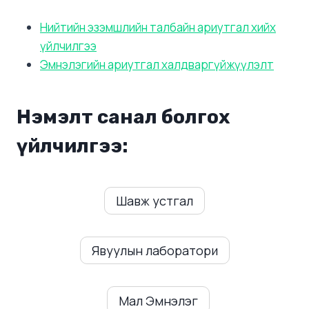
Нийтийн эзэмшлийн талбайн ариутгал хийх
үйлчилгээ
Эмнэлэгийн ариутгал халдваргүйжүүлэлт
Нэмэлт санал болгох
үйлчилгээ:
Шавж устгал
Явуулын лаборатори
Мал Эмнэлэг