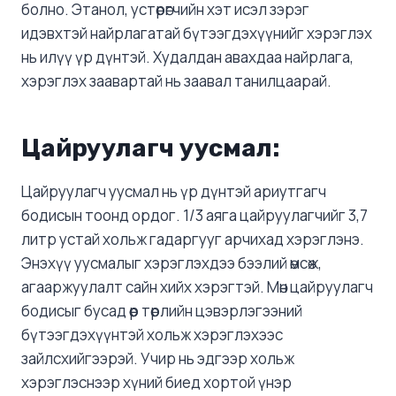
болно. Этанол, устөрөгчийн хэт исэл зэрэг
идэвхтэй найрлагатай бүтээгдэхүүнийг хэрэглэх
нь илүү үр дүнтэй. Худалдан авахдаа найрлага,
хэрэглэх заавартай нь заавал танилцаарай.
Цайруулагч уусмал:
Цайруулагч уусмал нь үр дүнтэй ариутгагч
бодисын тоонд ордог. 1/3 аяга цайруулагчийг 3,7
литр устай хольж гадаргууг арчихад хэрэглэнэ.
Энэхүү уусмалыг хэрэглэхдээ бээлий өмсөж,
агааржуулалт сайн хийх хэрэгтэй. Мөн цайруулагч
бодисыг бусад өөр төрлийн цэвэрлэгээний
бүтээгдэхүүнтэй хольж хэрэглэхээс
зайлсхийгээрэй. Учир нь эдгээр хольж
хэрэглэснээр хүний биед хортой үнэр