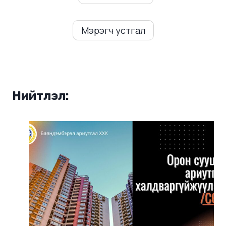
Мэрэгч устгал
Нийтлэл: