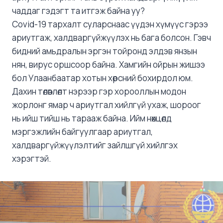
чаддаг гэдэгт та итгэж байна уу?
Covid-19 тархалт суларснаас үүдэн хүмүүс гэрээ
ариутгаж, халдваргүйжүүлэх нь бага болсон. Гэвч
бидний амьдралын эргэн тойронд элдэв янзын
нян, вирус оршсоор байна. Хамгийн ойрын жишээ
бол Улаанбаатар хотын хөрсний бохирдол юм.
Дахин төлөвлөлт нэрээр гэр хорооллын модон
жорлонг ямар ч ариутгал хийлгүй ухаж, шороог
нь ийш тийш нь тарааж байна. Ийм нөхцөлд
мэргэжлийн байгуулгаар ариутгал,
халдваргүйжүүлэлтийг зайлшгүй хийлгэх
хэрэгтэй.