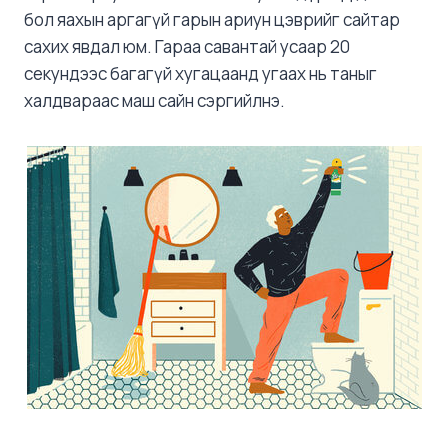
бол яахын аргагүй гарын ариун цэврийг сайтар
сахих явдал юм. Гараа савантай усаар 20
секундээс багагүй хугацаанд угаах нь таныг
халдвараас маш сайн сэргийлнэ.