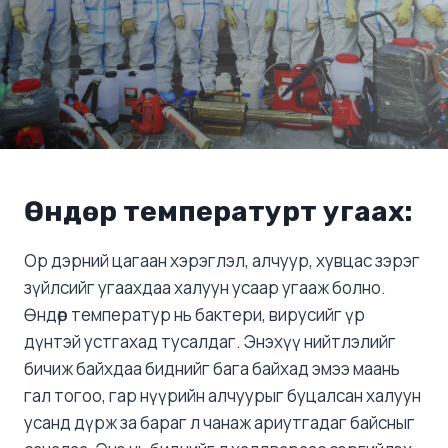
Өндөр температурт угаах:
Ор дэрний цагаан хэрэглэл, алчуур, хувцас зэрэг
зүйлсийг угаахдаа халуун усаар угааж болно.
Өндөр температур нь бактери, вирусийг үр
дүнтэй устгахад тусалдаг. Энэхүү нийтлэлийг
бичиж байхдаа биднийг бага байхад эмээ маань
гал тогоо, гар нүүрийн алчуурыг буцалсан халуун
усанд дүрж за бараг л чанаж ариутгадаг байсныг