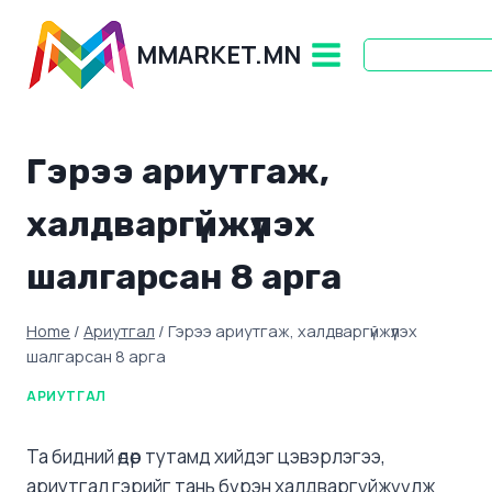
Skip
to
MMARKET.MN
content
Гэрээ ариутгаж,
халдваргүйжүүлэх
шалгарсан 8 арга
Home
/
Ариутгал
/
Гэрээ ариутгаж, халдваргүйжүүлэх
шалгарсан 8 арга
АРИУТГАЛ
Та бидний өдөр тутамд хийдэг цэвэрлэгээ,
ариутгал гэрийг тань бүрэн халдваргүйжүүлж