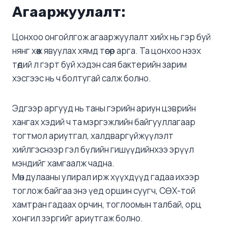
Агааржуулалт:
Цонхоо онгойлгож агааржуулалт хийх нь гэр буй
нянг хөөж явуулах хямд төсөр арга. Та цонхоо нээх
төдий л гэрт буй хэдэн сая бактерийн зарим
хэсгээс нь ч болтугай салж болно.
Эдгээр аргууд нь таны гэрийн ариун цэврийн
хангах хэдий ч та мэргэжлийн байгууллагаар
тогтмол ариутгал, халдваргүйжүүлэлт
хийлгэснээр гэл бүлийн гишүүдийнхээ эрүүл
мэндийг хамгаалж чадна.
Мөн дулааны улирал ирж хүүхдүүд гадаа ихээр
тоглож байгаа энэ үед оршин суугч, СӨХ-той
хамтран гадаах орчин, тоглоомын талбай, орц
хонгил зэргийг ариутгаж болно.