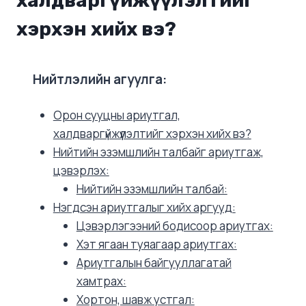
халдваргүйжүүлэлтийг
хэрхэн хийх вэ?
Нийтлэлийн агуулга:
Орон сууцны ариутгал,
халдваргүйжүүлэлтийг хэрхэн хийх вэ?
Нийтийн эзэмшлийн талбайг ариутгаж,
цэвэрлэх:
Нийтийн эзэмшлийн талбай:
Нэгдсэн ариутгалыг хийх аргууд:
Цэвэрлэгээний бодисоор ариутгах:
Хэт ягаан туяагаар ариутгах:
Ариутгалын байгууллагатай
хамтрах:
Хортон, шавж устгал: