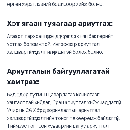
өргөн хэрэглээний бодисоор хийж болно.
Хэт ягаан туяагаар ариутгах:
Агаарт тархсан нүдэнд үл үзэгдэх нян бактерийг
устгах боломжтой. Ингэснээр ариутгал,
халдваргүйжүүлэлт илүү үр дүнтэй болох болно.
Ариутгалын байгууллагатай
хамтрах:
Бид өдөр тутмын цэвэрлэгээ үйлчилгээг
хангалттай хийдэг, бүрэн ариутгал хийж чаддаггүй.
Учир нь СӨХ бүрд зориулалтын ариутгал
халдваргүйжүүлэлтийн тоног төхөөрөмж байдаггүй.
Тиймээс тогтсон хуваарийн дагуу ариутгал