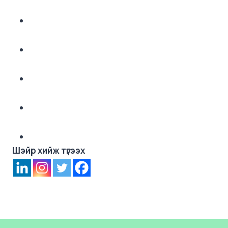
Шэйр хийж түгээх