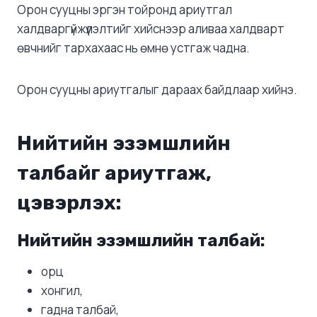
Орон сууцны эргэн тойронд ариутгал
халдваргүйжүүлэлтийг хийснээр аливаа халдварт
өвчнийг тархахаас нь өмнө устгаж чадна.
Орон сууцны ариутгалыг дараах байдлаар хийнэ.
Нийтийн эзэмшлийн
талбайг ариутгаж,
цэвэрлэх:
Нийтийн эзэмшлийн талбай:
орц
хонгил,
гадна талбай,