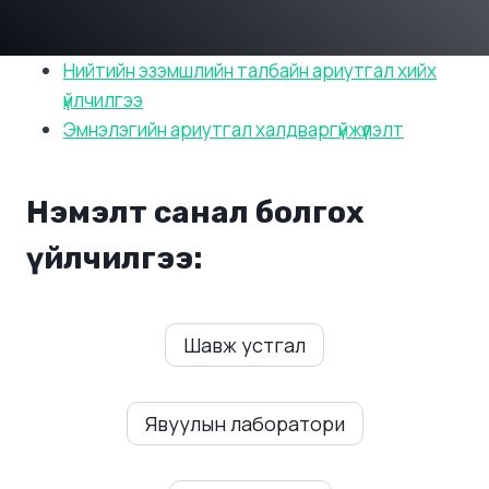
Нийтийн эзэмшлийн талбайн ариутгал хийх
үйлчилгээ
Эмнэлэгийн ариутгал халдваргүйжүүлэлт
Нэмэлт санал болгох
үйлчилгээ:
Шавж устгал
Явуулын лаборатори