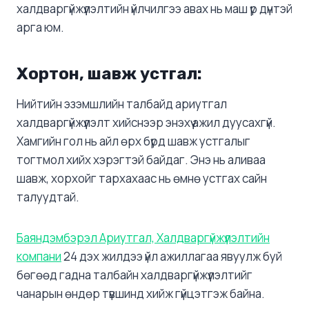
халдваргүйжүүлэлтийн үйлчилгээ авах нь маш үр дүнтэй
арга юм.
Хортон, шавж устгал:
Нийтийн эзэмшлийн талбайд ариутгал
халдваргүйжүүлэлт хийснээр энэхүү ажил дуусахгүй.
Хамгийн гол нь айл өрх бүрд шавж устгалыг
тогтмол хийх хэрэгтэй байдаг. Энэ нь аливаа
шавж, хорхойг тархахаас нь өмнө устгах сайн
талуудтай.
Баяндэмбэрэл Ариутгал, Халдваргүйжүүлэлтийн
компани
24 дэх жилдээ үйл ажиллагаа явуулж буй
бөгөөд гадна талбайн халдваргүйжүүлэлтийг
чанарын өндөр түвшинд хийж гүйцэтгэж байна.