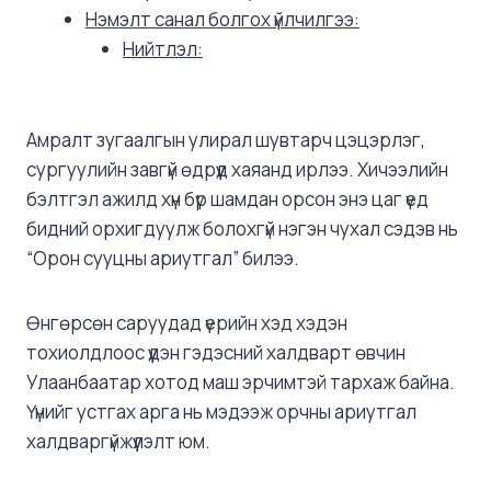
Нэмэлт санал болгох үйлчилгээ:
Нийтлэл:
Амралт зугаалгын улирал шувтарч цэцэрлэг,
сургуулийн завгүй өдрүүд хаяанд ирлээ. Хичээлийн
бэлтгэл ажилд хүн бүр шамдан орсон энэ цаг үед
бидний орхигдуулж болохгүй нэгэн чухал сэдэв нь
“Орон сууцны ариутгал” билээ.
Өнгөрсөн саруудад үерийн хэд хэдэн
тохиолдлоос үүдэн гэдэсний халдварт өвчин
Улаанбаатар хотод маш эрчимтэй тархаж байна.
Үүнийг устгах арга нь мэдээж орчны ариутгал
халдваргүйжүүлэлт юм.