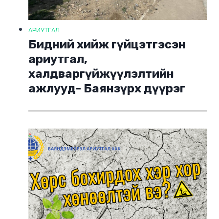
АРИУТГАЛ
Бидний хийж гүйцэтгэсэн
ариутгал,
халдваргүйжүүлэлтийн
ажлууд- Баянзүрх дүүрэг