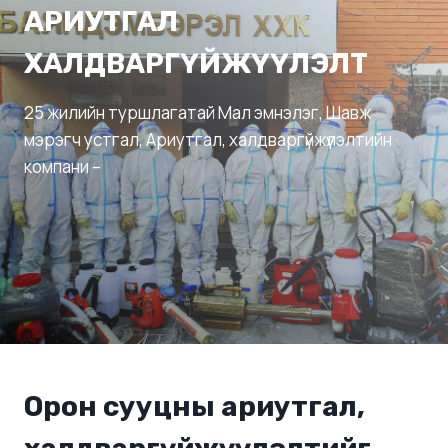
АРИУТГАЛ
ХАЛДВАРГҮЙЖҮҮЛЭЛТ
25 жилийн туршлагатай Мал эмнэлэг, Шавж
мэрэгч устгал, Ариутгал, халдваргүйжүүлэлтийн
компани –
Орон сууцны ариутгал,