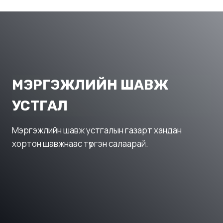
МЭРГЭЖЛИЙН ШАВЖ
УСТГАЛ
Мэргэжлийн шавж устгалын газарт хандан
хортон шавжнаас түргэн салаарай.