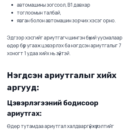
автомашины зогсоол, В1 давхар
тоглоомын талбай,
явган болон автомашин зорчих хэсэг орно.
Эдгээр хэсгийг ариутгагч шингэн бүхий уусмалаар
өдөр бүр угааж цэвэрлэх ба нэгдсэн ариутгалыг 7
хоногт 1 удаа хийх нь зүйтэй.
Нэгдсэн ариутгалыг хийх
аргууд:
Цэвэрлэгээний бодисоор
ариутгах:
Өдөр тутамдаа ариутгал халдваргүйжүүлэлтийг