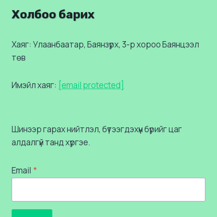
Холбоо барих
Хаяг: Улаанбаатар, Баянзүрх, 3-р хороо Баянцээл
төв
Имэйл хаяг:
[email protected]
Шинээр гарах нийтлэл, бүтээгдэхүүн бүрийг цаг
алдалгүй танд хүргэе.
Email
*