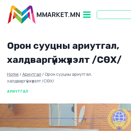
Skip
to
MMARKET.MN
content
Орон сууцны ариутгал,
халдваргүйжүүлэлт /СӨХ/
Home
/
Ариутгал
/
Орон сууцны ариутгал,
халдваргүйжүүлэлт /СӨХ/
АРИУТГАЛ