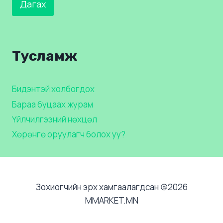
Дагах
Тусламж
Бидэнтэй холбогдох
Бараа буцаах журам
Үйлчилгээний нөхцөл
Хөрөнгө оруулагч болох уу?
Зохиогчийн эрх хамгаалагдсан @2026
MMARKET.MN